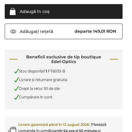
Adaugă în
coş
departe 149,01 RON
Adăugați
rețetă
Beneficii exclusive de tip boutique
Edel-Optics
Stoc disponibil
1
FT6033-B
Livrare şi returnare gratuita
Drept la retur 30 de zile
Cumpărare în cont
Livrare garantată până în
12 august 2026
:
Plasează
comanda în următoarele
54 ore şi 55 minute
şi