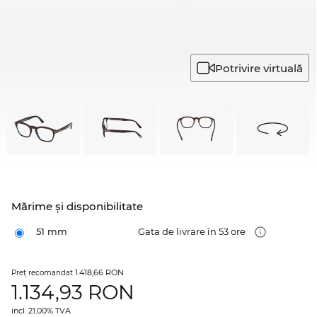
Potrivire virtuală
Mărime şi disponibilitate
51 mm
Gata de livrare în 53 ore
1.418,66 RON
Preţ recomandat
1.134,93
RON
incl. 21.00% TVA