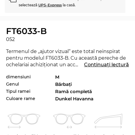
selectează
UPS-Express
la casă.
FT6033-B
052
Termenul de „ajutor vizual“ este total neinspirat
pentru modelul FT6033-B. Cu această pereche de
ochelariai achiziţionat un accesoriu, care iţi va
...
Continuați lectură
revoluţiona stilul personal, dovedind că ai un gust
dimensiuni
M
aparte în materie de modă! Modelul FT6033-B este
Genul
Bărbaţi
lansat de curând pe piaţă în 2025, aşa încât cu
siguranţă vei fi la ultimul răcnet cu aceşti ochelari.
Tipul ramei
Ramă completă
Culoare rame
Dunkel Havanna
Această pereche de ochelari a fost special creată
pentru
bărbaţi
. Stilul Newschool cool se îmbină
fermecător cu calitatea tradiţională, datorită
design-ul cu linii clare.