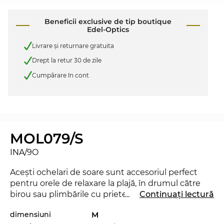
Beneficii exclusive de tip boutique
Edel-Optics
Livrare şi returnare gratuita
Drept la retur 30 de zile
Cumpărare în cont
MOL079/S
INA/9O
Aceşti ochelari de soare sunt accesoriul perfect
pentru orele de relaxare la plajă, în drumul către
birou sau plimbările cu prietenii prin oraş. Există
...
Continuați lectură
însă şi un dezavantaj: cu siguranţă vei atrage pe ici-
dimensiuni
M
colo şi câteva priviri invidioase. Modelul MOL079/S