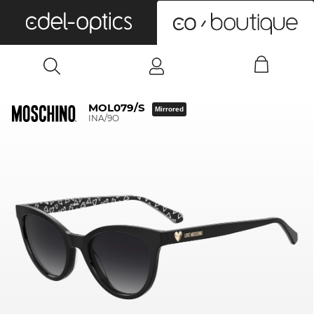
0
MOL079/S
Mirrored
INA/9O