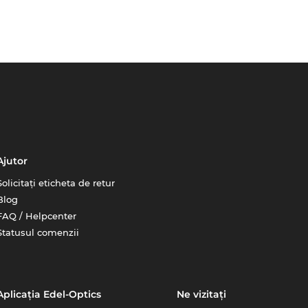
Ajutor
Solicitați eticheta de retur
Blog
FAQ / Helpcenter
Statusul comenzii
Aplicația Edel-Optics
Ne vizitați