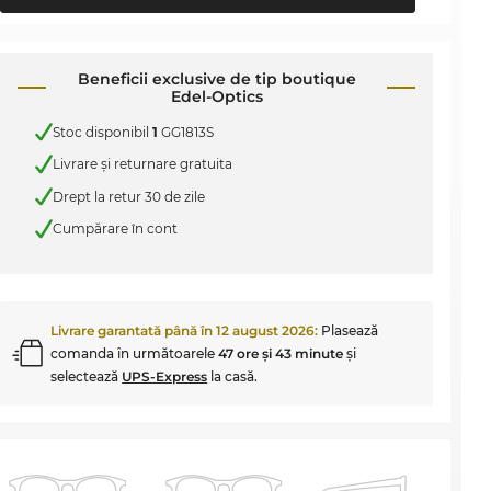
Beneficii exclusive de tip boutique
Edel-Optics
Stoc disponibil
1
GG1813S
Livrare şi returnare gratuita
Drept la retur 30 de zile
Cumpărare în cont
Livrare garantată până în
12 august 2026
:
Plasează
comanda în următoarele
47 ore şi 43 minute
şi
selectează
UPS-Express
la casă.