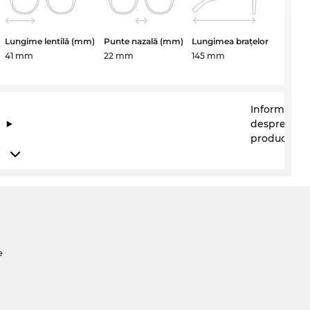
Lungime lentilă (mm)
Punte nazală (mm)
Lungimea brațelor
41 mm
22 mm
145 mm
Informații
despre
producător
e