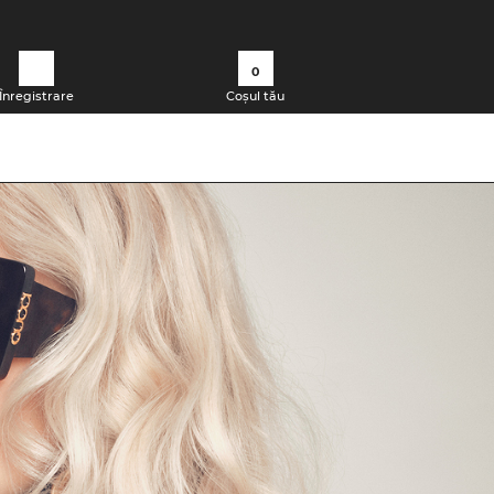
0
Înregistrare
Coșul tău