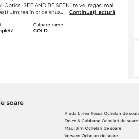
Edel-Optics „SEE AND BE SEEN“ te vei regăsi mai
zeşti uimirea în orice situaţie. Modelul GG1813S
...
Continuați lectură
siguranţă vei fi la ultimul răcnet cu aceşti
i
Culoare rame
pletă
GOLD
între
femei
şi
bărbaţi
. Ca și în cazul tuturor
baza cu încredere pe
protecția
UV400
alegi oţiunea de Expediere Expres, putem să-ţi
. Cumpărând de pe Edel-Optics îţi asiguri cel
 este întotdeauna „on Sale”!
de soare
Prada Linea Rossa Ochelari de soar
Dolce & Gabbana Ochelari de soare
Maui Jim Ochelari de soare
Versace Ochelari de soare