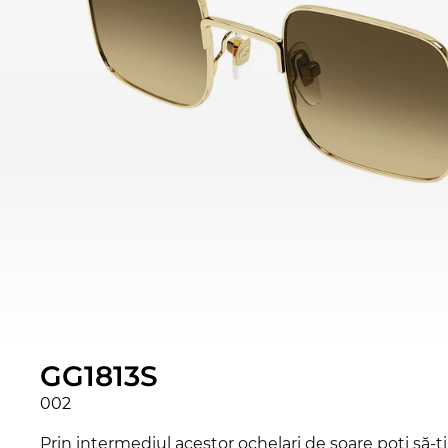
GG1813S
002
Prin intermediul acestor ochelari de soare poţi să-ţi