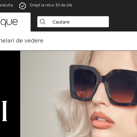
gratuita
Drept la retur 30 de zile
elari de vedere