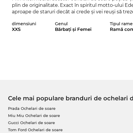
plin de originalitate. Exact în spiritul motto-ului 
aproape de staruri decât ai crede şi vei reuşi să tre
este lansat de curând pe piaţă în 2025, aşa încât cu 
dimensiuni
Genul
Tipul rame
ochelari.
XXS
Bărbaţi şi Femei
Ramă com
Modelul unisex de la
Gucci
nu face nicio diferenţă 
ochelarilor de soare din magazinul nostru, te poți 
garantată.
Acest model este pe stoc. Dacă îl comanzi acum şi 
garantăm chiar şi momentul în care îţi vor fi livraţi
mai bun preţ, pentru că standardul nostru prioritar
Cele mai populare branduri de ochelari 
Prada Ochelari de soare
Miu Miu Ochelari de soare
Gucci Ochelari de soare
Tom Ford Ochelari de soare