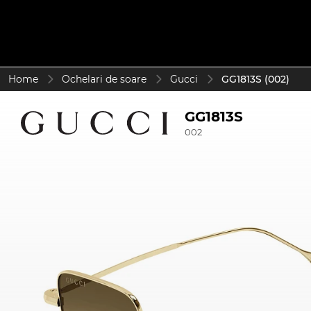
Home
Ochelari de soare
Gucci
GG1813S (002)
GG1813S
002