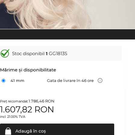
Stoc disponibil
1
GG1813S
Mărime şi disponibilitate
41 mm
Gata de livrare în 46 ore
1.786,46 RON
Preţ recomandat
1.607,82
RON
incl. 21.00% TVA
Adaugă în
coş