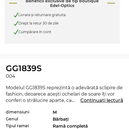
Beneficii exclusive de tip boutique
Edel-Optics
Livrare şi returnare gratuita
Drept la retur 30 de zile
Cumpărare în cont
GG1839S
004
Modelul GG1839S reprezintă o adevărată sclipire de
fashion, deoarece aceşti ochelari de soare îţi vor
conferi o strălucire aparte, care va transforma
...
Continuați lectură
noaptea în zi fără a fi nici măcar o rază de soare
dimensiuni
M
necesară. Modelul GG1839S este lansat de curând
Genul
Bărbaţi
pe piaţă în 2025, aşa încât cu siguranţă vei fi la
ultimul răcnet cu aceşti ochelari.
Tipul ramei
Ramă completă