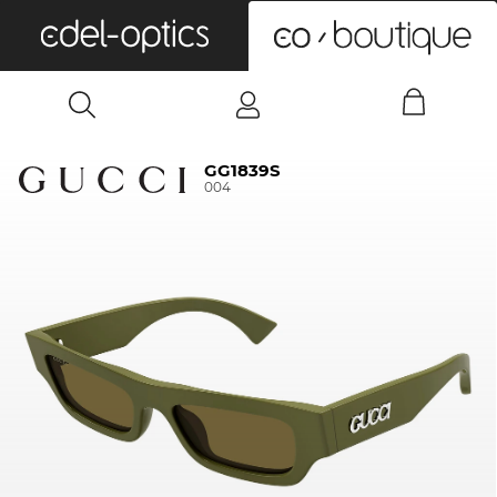
0
GG1839S
004