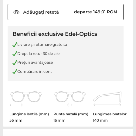
Adăugați
rețetă
departe 149,01 RON
Beneficii exclusive Edel-Optics
Livrare şi returnare gratuita
Drept la retur 30 de zile
Preţuri avantajoase
Cumpărare în cont
Lungime lentilă (mm)
Punte nazală (mm)
Lungimea brațelor
56 mm
16 mm
140 mm