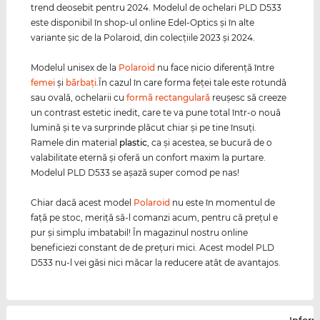
trend deosebit pentru 2024. Modelul de ochelari PLD D533
este disponibil în shop-ul online Edel-Optics şi în alte
variante şic de la Polaroid, din colecţiile 2023 şi 2024.
Modelul unisex de la
Polaroid
nu face nicio diferenţă între
femei
şi
bărbaţi
.În cazul în care forma feţei tale este rotundă
sau ovală, ochelarii cu
formă rectangulară
reuşesc să creeze
un contrast estetic inedit, care te va pune total într-o nouă
lumină şi te va surprinde plăcut chiar şi pe tine însuţi.
Ramele din material
plastic
, ca şi acestea, se bucură de o
valabilitate eternă şi oferă un confort maxim la purtare.
Modelul PLD D533 se aşază super comod pe nas!
Chiar dacă acest model
Polaroid
nu este în momentul de
faţă pe stoc, meriţă să-l comanzi acum, pentru că preţul e
pur şi simplu imbatabil! În magazinul nostru online
beneficiezi constant de de preţuri mici. Acest model PLD
D533 nu-l vei găsi nici măcar la reducere atât de avantajos.