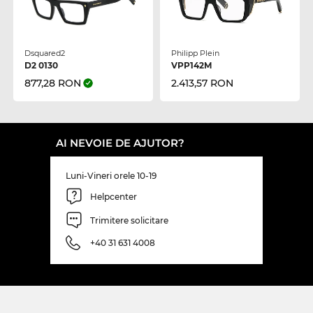
Dsquared2
Philipp Plein
D2 0130
VPP142M
877,28 RON
2.413,57 RON
AI NEVOIE DE AJUTOR?
Luni-Vineri orele 10-19
Helpcenter
Trimitere solicitare
+40 31 631 4008