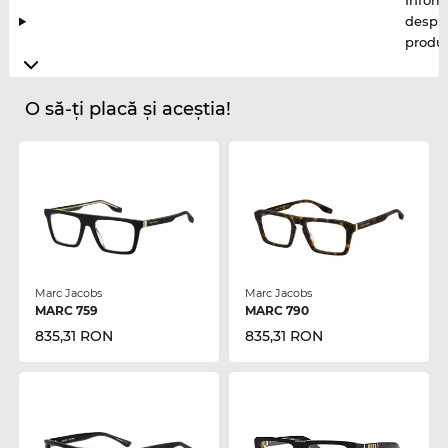
Inform
despr
produ
O să-ți placă și aceștia!
Marc Jacobs
Marc Jacobs
MARC 759
MARC 790
835,31 RON
835,31 RON