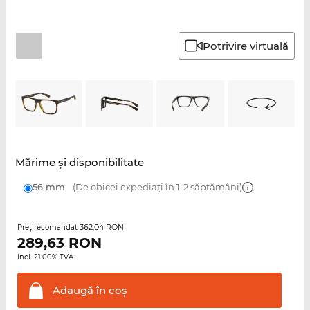
Potrivire virtuală
Mărime şi disponibilitate
56 mm
(De obicei expediați în 1-2 săptămâni)
362,04 RON
Preţ recomandat
289,63
RON
incl. 21.00% TVA
Adaugă în
coş