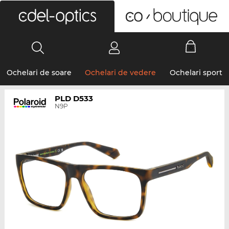
0
Ochelari de soare
Ochelari de vedere
Ochelari sport
PLD D533
N9P