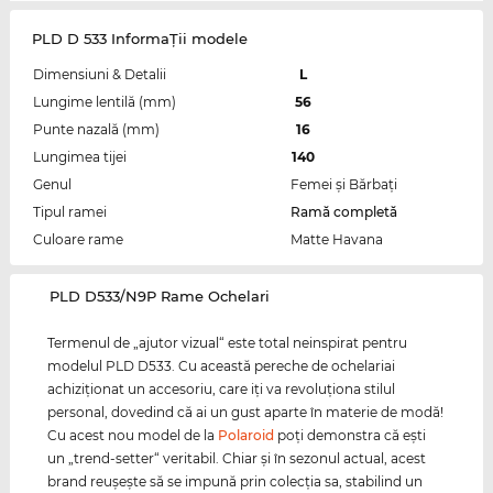
PLD D 533 InformaŢii modele
Dimensiuni & Detalii
L
Lungime lentilă (mm)
56
Punte nazală (mm)
16
Lungimea tijei
140
Genul
Femei şi Bărbaţi
Tipul ramei
Ramă completă
Culoare rame
Matte Havana
‌PLD D533/N9P Rame Ochelari
Termenul de „ajutor vizual“ este total neinspirat pentru
modelul PLD D533. Cu această pereche de ochelariai
achiziţionat un accesoriu, care iţi va revoluţiona stilul
personal, dovedind că ai un gust aparte în materie de modă!
Cu acest nou model de la
Polaroid
poţi demonstra că eşti
un „trend-setter“ veritabil. Chiar şi în sezonul actual, acest
brand reuşeşte să se impună prin colecţia sa, stabilind un