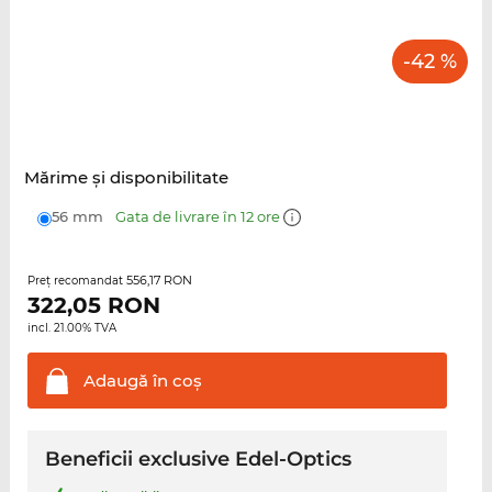
-42 %
Mărime şi disponibilitate
56 mm
Gata de livrare în 12 ore
556,17 RON
Preţ recomandat
322,05
RON
incl. 21.00% TVA
Adaugă în
coş
Beneficii exclusive Edel-Optics