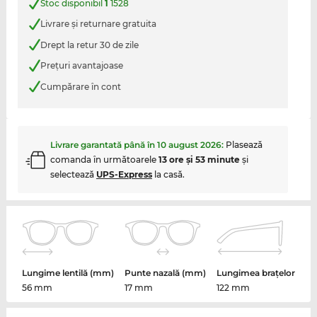
Stoc disponibil
1
1528
Livrare şi returnare gratuita
Drept la retur 30 de zile
Preţuri avantajoase
Cumpărare în cont
Livrare garantată până în
10 august 2026
:
Plasează
comanda în următoarele
13 ore şi 53 minute
şi
selectează
UPS-Express
la casă.
Lungime lentilă (mm)
Punte nazală (mm)
Lungimea brațelor
56 mm
17 mm
122 mm