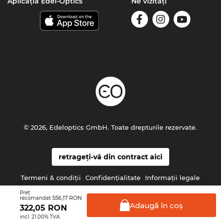
Aplicația Edel-Optics
Ne vizitați
© 2026, Edeloptics GmbH. Toate drepturile rezervate.
retrageți-vă din contract aici
Termeni & condiţii
Confidenţialitate
Informaţii legale
Preţ
556,17 RON
recomandat
Adaugă în
coş
322,05
RON
incl. 21.00% TVA