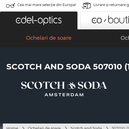
Cea mai mare selecție din Europa!
Livrare şi returnare 
Ochelari de soare
Och
SCOTCH AND SODA 507010 (1
Home
Ochelari de soare
Scotch and Soda
507010 (1