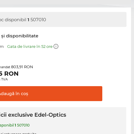
oc disponibil
1
507010
şi disponibilitate
mm
Gata de livrare în 52 ore
803,91 RON
mandat
5
RON
0% TVA
Adaugă în
coş
cii exclusive Edel-Optics
isponibil
1
507010