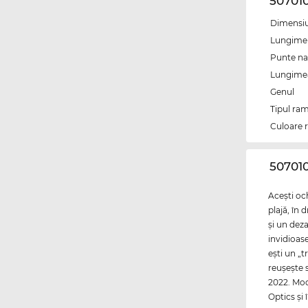
50701
Dimensiun
Lungime 
Punte na
Lungimea 
Genul
Tipul ram
Culoare 
‌50701
Aceşti och
plajă, în 
şi un deza
invidioas
eşti un „t
reuşeşte 
2022. Mod
Optics şi 