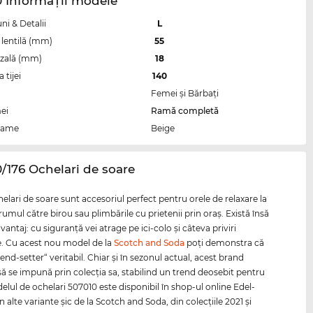
0 InformaŢii modele
i & Detalii
L
lentilă (mm)
55
zală (mm)
18
tijei
140
Femei şi Bărbaţi
ei
Ramă completă
rame
Beige
0/176 Ochelari de soare
elari de soare sunt accesoriul perfect pentru orele de relaxare la
drumul către birou sau plimbările cu prietenii prin oraş. Există însă
vantaj: cu siguranţă vei atrage pe ici-colo şi câteva priviri
e. Cu acest nou model de la
Scotch and Soda
poţi demonstra că
rend-setter“ veritabil. Chiar şi în sezonul actual, acest brand
să se impună prin colecţia sa, stabilind un trend deosebit pentru
elul de ochelari 507010 este disponibil în shop-ul online Edel-
în alte variante şic de la Scotch and Soda, din colecţiile 2021 şi