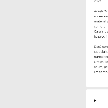
2022.
Aceşti Oc
accesoriu
material
confort m
Ca și în c
baza cu î
Dacă consi
Modelul t
numaidecâ
Optics. T
acum, pen
limita sto