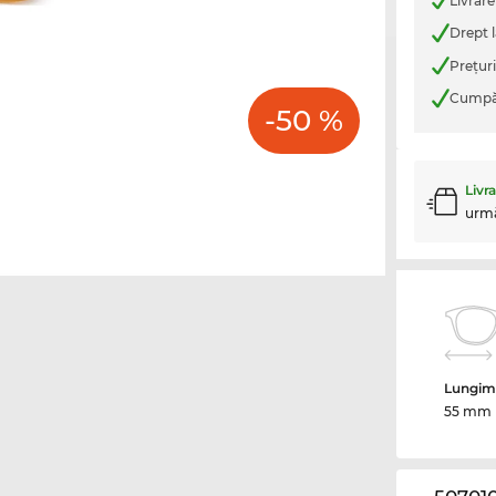
Livrare
Drept l
Preţur
Cumpăr
-50 %
Livr
urm
Lungime
55 mm