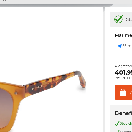
St
Mărime 
55 
Preţ reco
401,9
incl. 21.0
Benefi
Stoc d