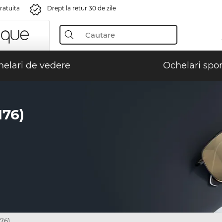
gratuita
Drept la retur 30 de zile
elari de vedere
Ochelari spor
76)
76)