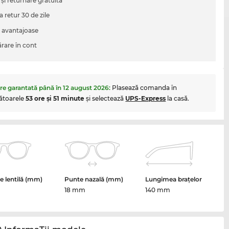
 şi returnare gratuita
a retur 30 de zile
i avantajoase
are în cont
are garantată până în
12 august 2026
:
Plasează comanda în
ătoarele
53 ore şi 51 minute
şi selectează
UPS-Express
la casă.
 lentilă (mm)
Punte nazală (mm)
Lungimea brațelor
18 mm
140 mm