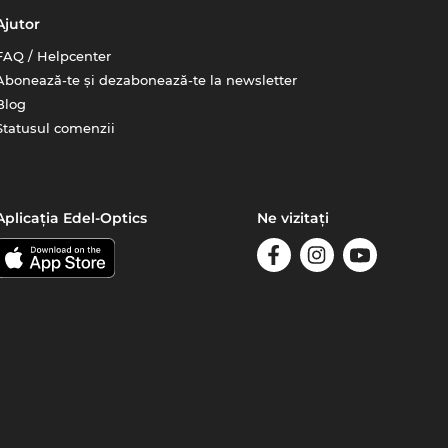
Ajutor
FAQ / Helpcenter
Abonează-te și dezabonează-te la newsletter
Blog
Statusul comenzii
Aplicația Edel-Optics
Ne vizitați