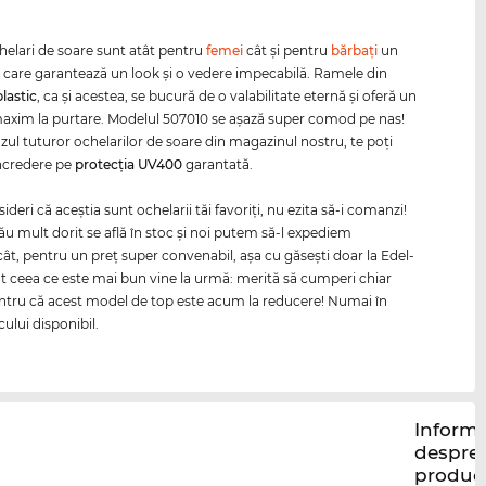
helari de soare sunt atât pentru
femei
cât şi pentru
bărbaţi
un
 care garantează un look şi o vedere impecabilă. Ramele din
plastic
, ca şi acestea, se bucură de o valabilitate eternă şi oferă un
axim la purtare. Modelul 507010 se aşază super comod pe nas!
azul tuturor ochelarilor de soare din magazinul nostru, te poți
ncredere pe
protecția
UV400
garantată.
deri că aceştia sunt ochelarii tăi favoriţi, nu ezita să-i comanzi!
ău mult dorit se află în stoc şi noi putem să-l expediem
t, pentru un preţ super convenabil, aşa cu găseşti doar la Edel-
ot ceea ce este mai bun vine la urmă: merită să cumperi chiar
tru că acest model de top este acum la reducere! Numai în
cului disponibil.
Informa
despre
produc