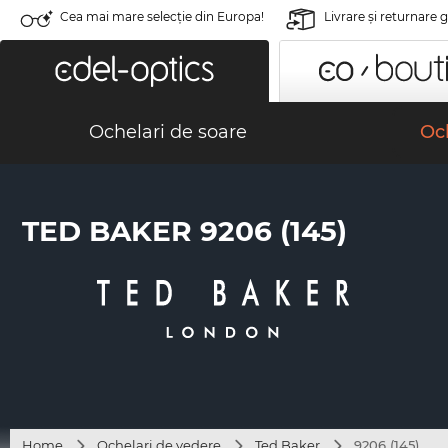
Cea mai mare selecție din Europa!
Livrare şi returnare 
Ochelari de soare
Och
TED BAKER 9206 (145)
Home
Ochelari de vedere
Ted Baker
9206 (145)