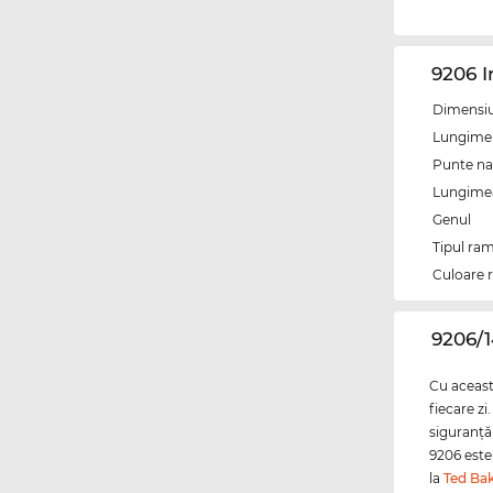
9206 
Dimensiun
Lungime 
Punte na
Lungimea 
Genul
Tipul ram
Culoare 
‌9206/
Cu această
fiecare zi
siguranţă 
9206 este 
la
Ted Ba