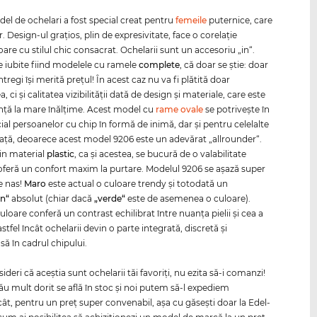
el de ochelari a fost special creat pentru
femeile
puternice, care
r. Design-ul graţios, plin de expresivitate, face o corelaţie
are cu stilul chic consacrat. Ochelarii sunt un accesoriu „in“.
 iubite fiind modelele cu ramele
complete
, că doar se ştie: doar
întregi îşi merită preţul! În acest caz nu va fi plătită doar
, ci şi calitatea vizibilităţii dată de design şi materiale, care este
nţă la mare înălţime. Acest model cu
rame ovale
se potriveşte în
al persoanelor cu chip în formă de inimă, dar şi pentru celelalte
 faţă, deoarece acest model 9206 este un adevărat „allrounder“.
in material
plastic
, ca şi acestea, se bucură de o valabilitate
 oferă un confort maxim la purtare. Modelul 9206 se aşază super
 nas!
Maro
este actual o culoare trendy şi totodată un
en“
absolut (chiar dacă
„verde“
este de asemenea o culoare).
loare conferă un contrast echilibrat între nuanţa pielii şi cea a
stfel încât ochelarii devin o parte integrată, discretă şi
ă în cadrul chipului.
deri că aceştia sunt ochelarii tăi favoriţi, nu ezita să-i comanzi!
ău mult dorit se află în stoc şi noi putem să-l expediem
t, pentru un preţ super convenabil, aşa cu găseşti doar la Edel-