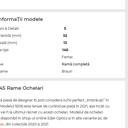
InformaŢii modele
i & Detalii
S
lentilă (mm)
52
zală (mm)
13
tijei
140
Femei
ei
Ramă completă
rame
Braun
145 Rame Ochelari
 piesă de designer îţi poţi considera ochii perfect „îmbrăcaţi” în
. Modelul 9206 este lansat de curând pe piaţă în 2021, aşa încât cu
vei fi la ultimul răcnet cu aceşti ochelari. Modelul de ochelari
disponibil în shop-ul online Edel-Optics şi în alte variante şic de
ker
, din colecţiile 2020 şi 2021.