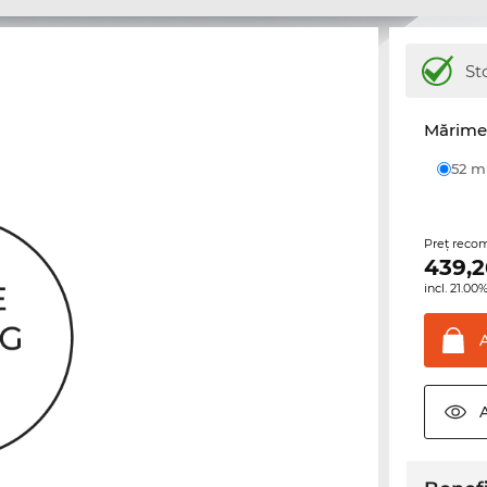
St
Mărime 
52 
Preţ reco
439,2
incl. 21.0