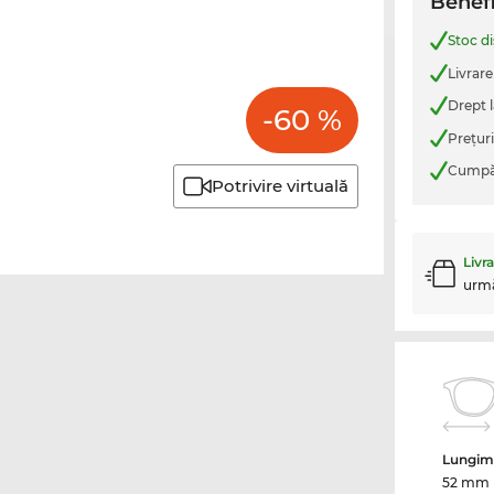
Benefi
Stoc d
Livrare
Drept l
-60 %
Preţur
Cumpăr
Potrivire virtuală
Livr
urm
Lungime
52 mm