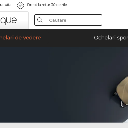
gratuita
Drept la retur 30 de zile
elari de vedere
Ochelari spor