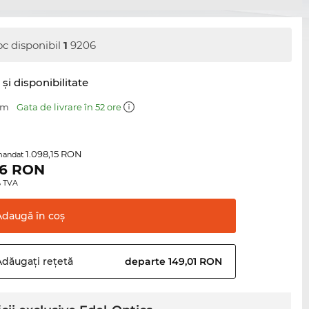
oc disponibil
1
9206
şi disponibilitate
mm
Gata de livrare în 52 ore
1.098,15 RON
mandat
6
RON
0% TVA
Adaugă în
coş
Adăugați
rețetă
departe 149,01 RON