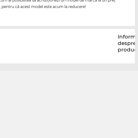
cum ai posibilitea să achiziţionezi un model de marcă la un preţ
, pentru că acest model este acum la reducere!
Informa
despre
produc