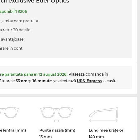
cii exclusive Edel-Optics
isponibil
1
9206
 şi returnare gratuita
a retur 30 de zile
i avantajoase
are în cont
are garantată până în
12 august 2026
:
Plasează comanda în
ătoarele
53 ore şi 16 minute
şi selectează
UPS-Express
la casă.
 lentilă (mm)
Punte nazală (mm)
Lungimea brațelor
13 mm
140 mm