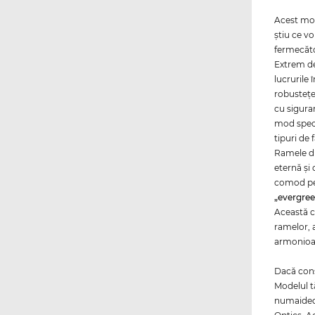
Acest mod
ştiu ce vo
fermecăto
Extrem de
lucrurile 
robusteţea
cu sigura
mod speci
tipuri de
Ramele d
eternă şi
comod pe
„evergre
Această cu
ramelor, a
armonioas
Dacă consi
Modelul t
numaidecâ