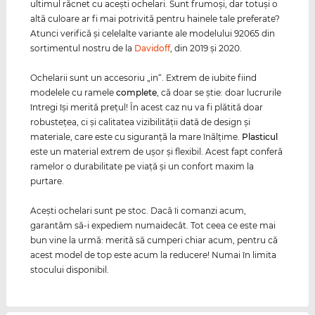
ultimul răcnet cu aceşti ochelari. Sunt frumoşi, dar totuşi o
altă culoare ar fi mai potrivită pentru hainele tale preferate?
Atunci verifică şi celelalte variante ale modelului 92065 din
sortimentul nostru de la
Davidoff
, din 2019 şi 2020.
Ochelarii sunt un accesoriu „in“. Extrem de iubite fiind
modelele cu ramele
complete
, că doar se ştie: doar lucrurile
întregi îşi merită preţul! În acest caz nu va fi plătită doar
robusteţea, ci şi calitatea vizibilităţii dată de design şi
materiale, care este cu siguranţă la mare înălţime.
Plasticul
este un material extrem de uşor şi flexibil. Acest fapt conferă
ramelor o durabilitate pe viaţă şi un confort maxim la
purtare.
Aceşti ochelari sunt pe stoc. Dacă îi comanzi acum,
garantăm să-i expediem numaidecât. Tot ceea ce este mai
bun vine la urmă: merită să cumperi chiar acum, pentru că
acest model de top este acum la reducere! Numai în limita
stocului disponibil.