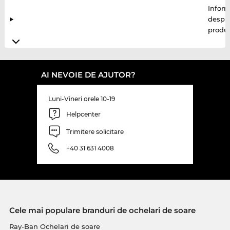
Inform
despr
produ
AI NEVOIE DE AJUTOR?
Luni-Vineri orele 10-19
Helpcenter
Trimitere solicitare
+40 31 631 4008
Cele mai populare branduri de ochelari de soare
Ray-Ban Ochelari de soare