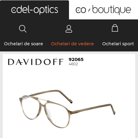
0
Ochelari de soare
Ochelari de vedere
Ochelari sport
92065
4602