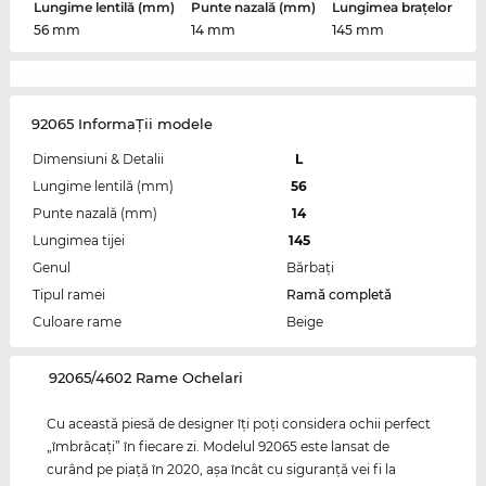
Lungime lentilă (mm)
Punte nazală (mm)
Lungimea brațelor
56 mm
14 mm
145 mm
92065 InformaŢii modele
Dimensiuni & Detalii
L
Lungime lentilă (mm)
56
Punte nazală (mm)
14
Lungimea tijei
145
Genul
Bărbaţi
Tipul ramei
Ramă completă
Culoare rame
Beige
‌92065/4602 Rame Ochelari
Cu această piesă de designer îţi poţi considera ochii perfect
„îmbrăcaţi” în fiecare zi. Modelul 92065 este lansat de
curând pe piaţă în 2020, aşa încât cu siguranţă vei fi la