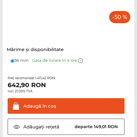
-50 %
Mărime şi disponibilitate
56 mm
Gata de livrare în 4 ore
1.411,42 RON
Preţ recomandat
642,90
RON
incl. 21.00% TVA
Adaugă în
coş
Adăugați
rețetă
departe 149,01 RON