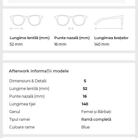
Lungime lentilă (mm)
Punte nazală (mm)
Lungimea brațelor
52 mm
16 mm
140 mm
Afterwork InformaŢii modele
Dimensiuni & Detalii
S
Lungime lentilă (mm)
52
Punte nazală (mm)
16
Lungimea tijei
140
Genul
Femei şi Bărbaţi
Tipul ramei
Ramă completă
Culoare rame
Blue