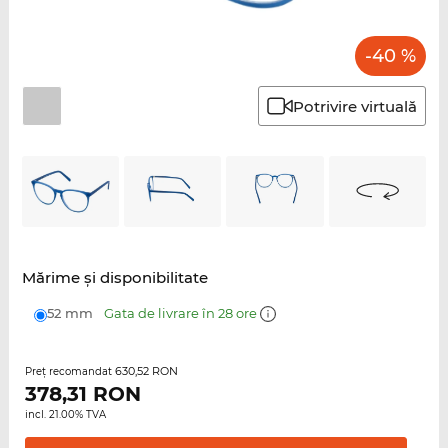
-40 %
Potrivire virtuală
Mărime şi disponibilitate
52 mm
Gata de livrare în 28 ore
630,52 RON
Preţ recomandat
378,31
RON
incl. 21.00% TVA