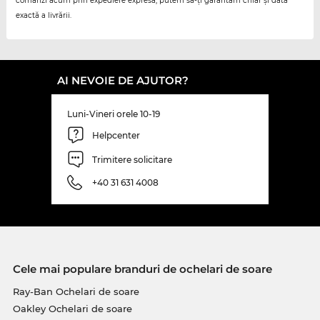
comanzi acum prin expediere expresă, putem să-ți garantăm chiar și data
exactă a livrării.
AI NEVOIE DE AJUTOR?
Luni-Vineri orele 10-19
Helpcenter
Trimitere solicitare
+40 31 631 4008
Cele mai populare branduri de ochelari de soare
Ray-Ban Ochelari de soare
Oakley Ochelari de soare