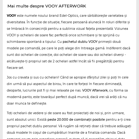
Mai multe despre VOOY AFTERWORK
VOOY
este numele noului brand Edel-Optics, care sărbătorește varietatea și
diversitatea. În funcție de situație, fiecare persoană alunecă în roluri diferite și
se îmbracă în consecință pentru a sublinia vizual fațeta prezentată. Viziunea
VOOY și ochelarii de soare fac perfectă orice schimbare și te sprijină cu
schimbarea spontană a tipului. Cu
pachetul dublu VOOY
primești două
modele pe comandă, pe care le poți alege din întreaga gamă. Indiferent dacă
sunt doi ochelari de corecție, doi ochelari de soare sau doi ochelari diverși -
alcătuiește-ți propriul set de 2 ochelari astfel încât să fii pregătit(ă) pentru
fiecare set.
Jos cu cravata și sus cu ochelarii! Când se apropie sfârșitul zilei și poți în cele
din urmă să pui aspectul de birou, în care te forțezi în fiecare dimineață,
deoparte, lucrurile pot fi și mai relaxate pe nas.
VOOY Afterwork
, cu forma sa
modernă panto, este tovarășul perfect după muncă, dacă vrei să arăți că nu
doar munca te definește.
Toți ochelarii de vedere și de soare au fost proiectați de noi și, prin urmare,
sunt absolut unici. Există
peste 20.000 de combinații posibile
pentru a-ți crea
propriul pachet dublu personal. Vă rugăm să rețineți doar că trebuie adăugați
două modele în coșul de cumpărături înainte de a finaliza comanda. Dacă