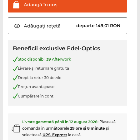
Adaugă în
coş
Adăugați
rețetă
departe 149,01 RON
Beneficii exclusive Edel-Optics
Stoc disponibil
39
Afterwork
Livrare şi returnare gratuita
Drept la retur 30 de zile
Preţuri avantajoase
Cumpărare în cont
Livrare garantată până în
12 august 2026
:
Plasează
comanda în următoarele
29 ore şi 8 minute
şi
selectează
UPS-Express
la casă.