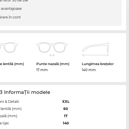
a retur 30 de zile
i avantajoase
are în cont
 lentilă (mm)
Punte nazală (mm)
Lungimea brațelor
17 mm
140 mm
3 InformaŢii modele
i & Detalii
XXL
lentilă (mm)
60
zală (mm)
17
tijei
140