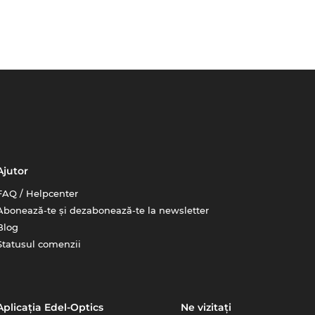
Ajutor
FAQ / Helpcenter
Abonează-te și dezabonează-te la newsletter
Blog
Statusul comenzii
Aplicația Edel-Optics
Ne vizitați