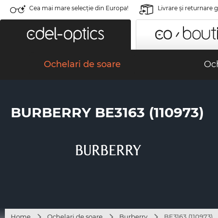
Cea mai mare selecție din Europa!
Livrare şi returnare 
Ochelari de soare
Och
BURBERRY BE3163 (110973)
Home
Ochelari de soare
Burberry
BE3163 (110973)