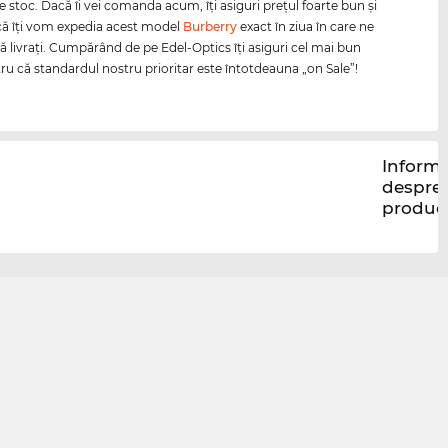
e stoc. Dacă îi vei comanda acum, îţi asiguri preţul foarte bun şi
că îţi vom expedia acest model
Burberry
exact în ziua în care ne
uă livraţi. Cumpărând de pe Edel-Optics îţi asiguri cel mai bun
tru că standardul nostru prioritar este întotdeauna „on Sale”!
Informa
despre
produc