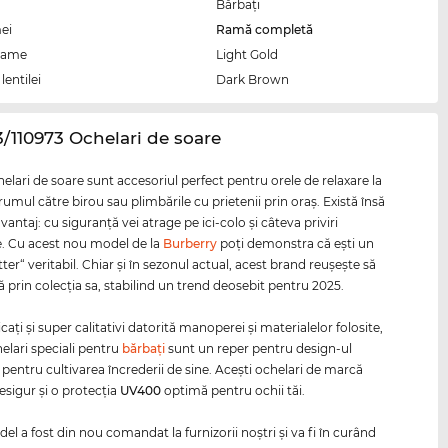
Bărbaţi
ei
Ramă completă
rame
Light Gold
lentilei
Dark Brown
3/110973 Ochelari de soare
elari de soare sunt accesoriul perfect pentru orele de relaxare la
drumul către birou sau plimbările cu prietenii prin oraş. Există însă
vantaj: cu siguranţă vei atrage pe ici-colo şi câteva priviri
e. Cu acest nou model de la
Burberry
poţi demonstra că eşti un
ter“ veritabil. Chiar şi în sezonul actual, acest brand reuşeşte să
 prin colecţia sa, stabilind un trend deosebit pentru 2025.
ţi şi super calitativi datorită manoperei şi materialelor folosite,
helari speciali pentru
bărbaţi
sunt un reper pentru design-ul
 pentru cultivarea încrederii de sine. Aceşti ochelari de marcă
esigur şi o protecţia
UV400
optimă pentru ochii tăi.
l a fost din nou comandat la furnizorii noştri şi va fi în curând