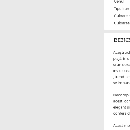
Genul
Tipul ram
Culoare 
Culoarea 
‌BE316
Aceşti och
plajă, în 
şi un deza
invidioas
„trend-set
se impună
Necomplica
aceşti oc
elegant şi
conferă d
Acest mode