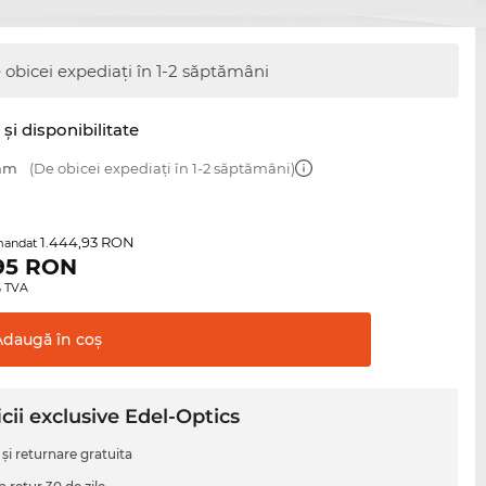
 obicei expediați în 1-2 săptămâni
şi disponibilitate
 mm
(De obicei expediați în 1-2 săptămâni)
1.444,93 RON
mandat
95
RON
0% TVA
Adaugă în
coş
cii exclusive Edel-Optics
 şi returnare gratuita