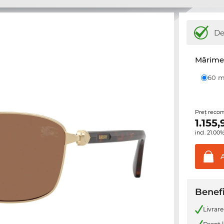
De
Mărime 
60
Preţ reco
1.155,
incl. 21.0
Benefi
Livrare