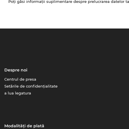
Poți găsi informații suplimentare despre prelucrarea datelor t
Despre noi
Centrul de presa
Setările de confidențialitate
a lua legatura
Modalități de plată