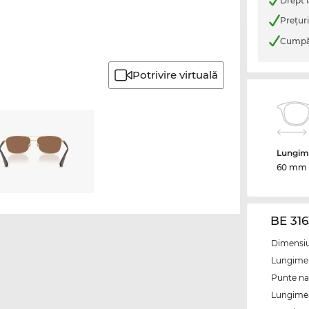
Drept l
Preţur
Cumpăr
Potrivire virtuală
Lungime
60 mm
BE 316
Dimensiun
Lungime 
Punte na
Lungimea 