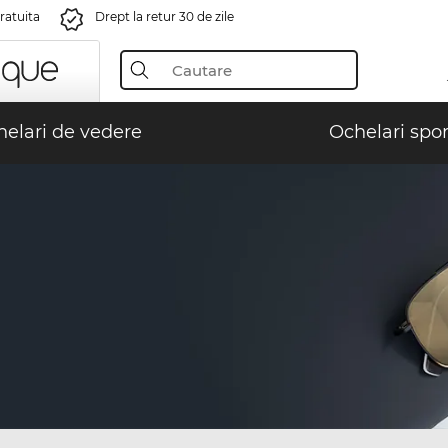
gratuita
Drept la retur 30 de zile
elari de vedere
Ochelari spor