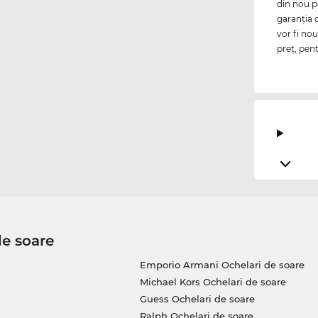
din nou p
garanţia 
vor fi no
preţ, pen
de soare
Emporio Armani Ochelari de soare
Michael Kors Ochelari de soare
Guess Ochelari de soare
Ralph Ochelari de soare