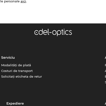
ale personale
aici
.
Serviciu
Modalități de plată
Costuri de transport
Solicitați eticheta de retur
Expediere