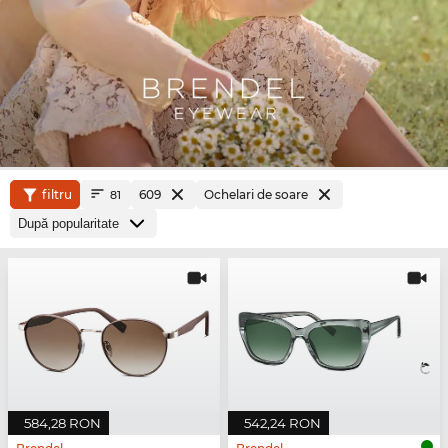
filtru
609
Ochelari de soare
81
584,28 RON
542,24 RON