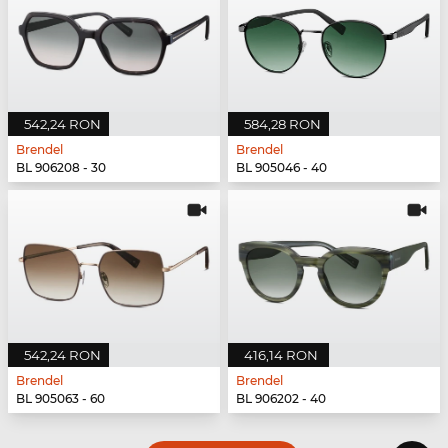
542,24 RON
584,28 RON
Brendel
Brendel
BL 906208 - 30
BL 905046 - 40
542,24 RON
416,14 RON
Brendel
Brendel
BL 905063 - 60
BL 906202 - 40