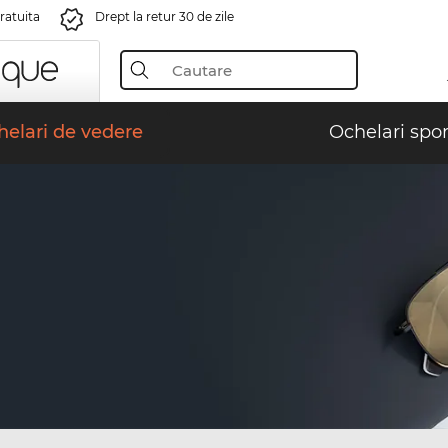
gratuita
Drept la retur 30 de zile
elari de vedere
Ochelari spor