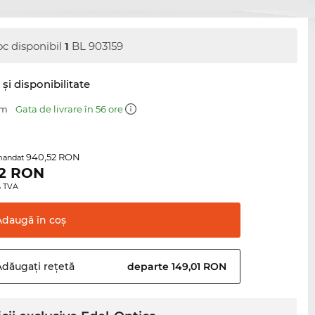
oc disponibil
1
BL 903159
şi disponibilitate
mm
Gata de livrare în 56 ore
940,52 RON
mandat
2
RON
0% TVA
Adaugă în
coş
Adăugați
rețetă
departe 149,01 RON