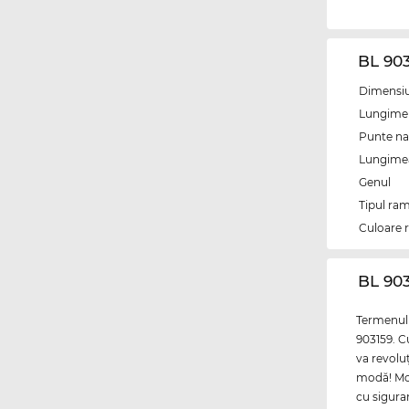
BL 903
Dimensiun
Lungime 
Punte na
Lungimea 
Genul
Tipul ram
Culoare 
‌BL 90
Termenul 
903159. C
va revolu
modă! Mod
cu siguran