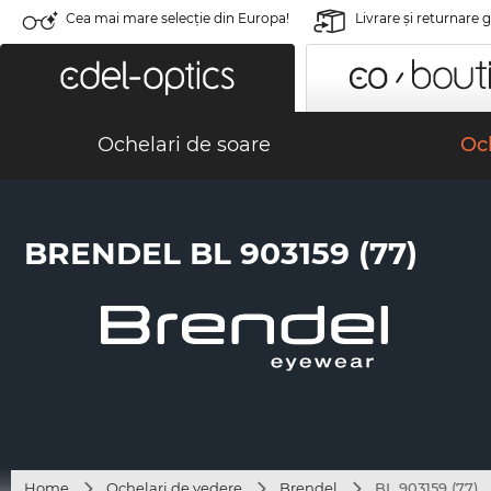
Cea mai mare selecție din Europa!
Livrare şi returnare 
Ochelari de soare
Och
BRENDEL BL 903159 (77)
Home
Ochelari de vedere
Brendel
BL 903159 (77)