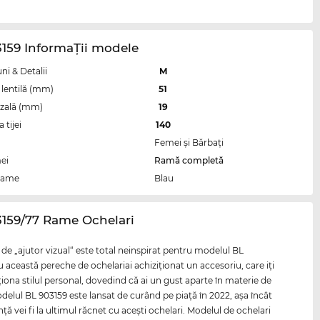
159 InformaŢii modele
i & Detalii
M
lentilă (mm)
51
zală (mm)
19
tijei
140
Femei şi Bărbaţi
ei
Ramă completă
rame
Blau
3159/77 Rame Ochelari
de „ajutor vizual“ este total neinspirat pentru modelul BL
u această pereche de ochelariai achiziţionat un accesoriu, care iţi
ţiona stilul personal, dovedind că ai un gust aparte în materie de
elul BL 903159 este lansat de curând pe piaţă în 2022, aşa încât
ţă vei fi la ultimul răcnet cu aceşti ochelari. Modelul de ochelari