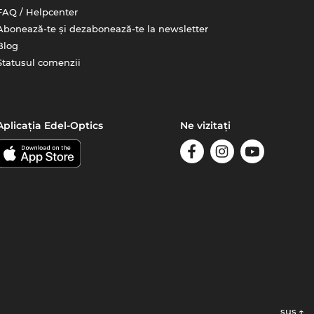
FAQ / Helpcenter
Abonează-te și dezabonează-te la newsletter
Blog
Statusul comenzii
Aplicația Edel-Optics
Ne vizitați
sus