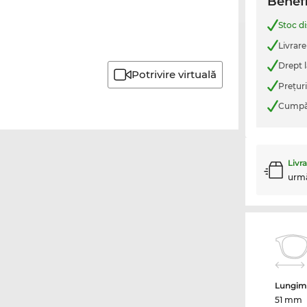
Benefi
Stoc d
Livrare
Drept l
Potrivire virtuală
Preţur
Cumpăr
Livr
urm
Lungime
51 mm