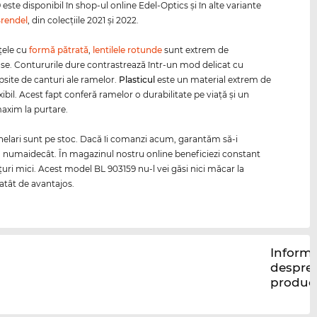
este disponibil în shop-ul online Edel-Optics şi în alte variante
rendel
, din colecţiile 2021 şi 2022.
ţele cu
formă pătrată
,
lentilele rotunde
sunt extrem de
se. Contururile dure contrastrează într-un mod delicat cu
psite de canturi ale ramelor.
Plasticul
este un material extrem de
exibil. Acest fapt conferă ramelor o durabilitate pe viaţă şi un
axim la purtare.
helari sunt pe stoc. Dacă îi comanzi acum, garantăm să-i
numaidecât. În magazinul nostru online beneficiezi constant
ţuri mici. Acest model BL 903159 nu-l vei găsi nici măcar la
atât de avantajos.
Informa
despre
produc