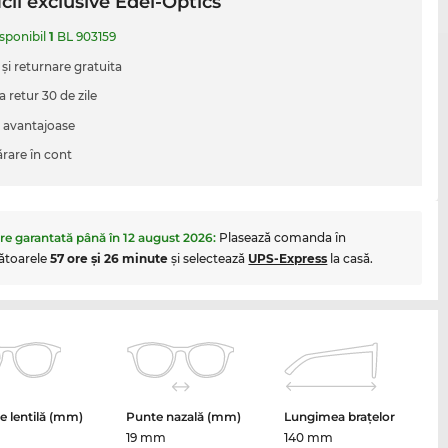
cii exclusive Edel-Optics
isponibil
1
BL 903159
 şi returnare gratuita
a retur 30 de zile
i avantajoase
are în cont
are garantată până în
12 august 2026
:
Plasează comanda în
ătoarele
57 ore şi 26 minute
şi selectează
UPS-Express
la casă.
 lentilă (mm)
Punte nazală (mm)
Lungimea brațelor
19 mm
140 mm