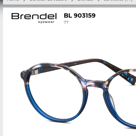
BL 903159
77