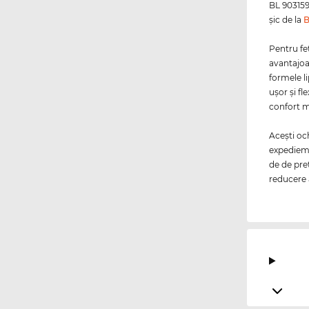
BL 903159 
şic de la
B
Pentru fe
avantajoa
formele li
uşor şi fl
confort m
Aceşti oc
expediem 
de de pre
reducere 