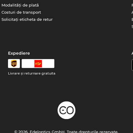
Modalități de plată
Costuri de transport
Solicitați eticheta de retur
Expediere
Livrare şi returnare gratuita
© 2026, Edeloptics GmbH. Toate drepturile rezervate.