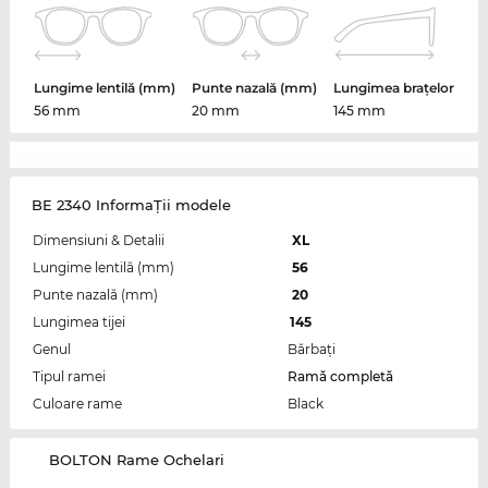
Lungime lentilă (mm)
Punte nazală (mm)
Lungimea brațelor
56 mm
20 mm
145 mm
BE 2340 InformaŢii modele
Dimensiuni & Detalii
XL
Lungime lentilă (mm)
56
Punte nazală (mm)
20
Lungimea tijei
145
Genul
Bărbaţi
Tipul ramei
Ramă completă
Culoare rame
Black
‌BOLTON Rame Ochelari