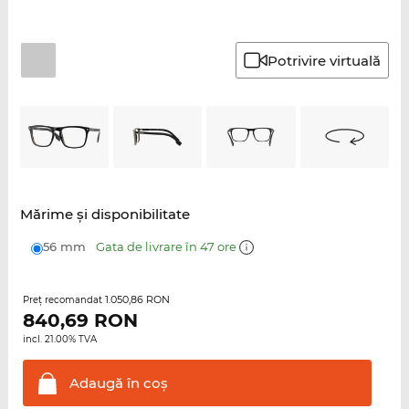
Potrivire virtuală
Mărime şi disponibilitate
56 mm
Gata de livrare în 47 ore
1.050,86 RON
Preţ recomandat
840,69
RON
incl. 21.00% TVA
Adaugă în
coş