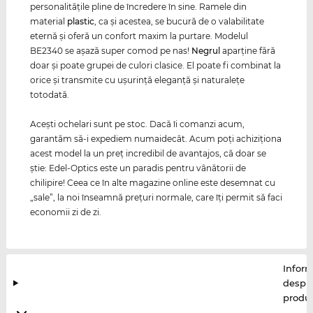
personalităţile pline de încredere în sine. Ramele din
material
plastic
, ca şi acestea, se bucură de o valabilitate
eternă şi oferă un confort maxim la purtare. Modelul
BE2340 se aşază super comod pe nas!
Negrul
aparţine fără
doar şi poate grupei de culori clasice. El poate fi combinat la
orice şi transmite cu uşurinţă eleganţă şi naturaleţe
totodată.
Aceşti ochelari sunt pe stoc. Dacă îi comanzi acum,
garantăm să-i expediem numaidecât. Acum poţi achiziţiona
acest model la un preţ incredibil de avantajos, că doar se
ştie: Edel-Optics este un paradis pentru vânătorii de
chilipire! Ceea ce în alte magazine online este desemnat cu
„sale”, la noi înseamnă preţuri normale, care îţi permit să faci
economii zi de zi.
Inform
despr
produ