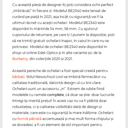
Cu această piesă de designer îţi poţi considera ochii perfect
„îmbrăcaţi” în fiecare zi. Modelul BE2340 este lansat de
curând pe piaţă în 2021, aşa încât cu siguranţă vei fi la
ultimul răcnet cu aceşti ochelari. Modelul BE2340 este
disponibil în mărimile 54 mm, 56 mm. Cu ajutorul
cuponului de returnare, pe care ţi-l punem la dispoziţie, poţi
să ne trimiţi gratuit ochelarii înapoi, în cazul în care nu se
potrivesc. Modelul de ochelari BE2340 este disponibil în
shop-ul online Edel-Optics şi în alte variante şic de la
Burberry
, din colecţiile 2020 şi 2021.
Această pereche de ochelari a fost special creată pentru
bărbaţi
. Stilul Newschool cool se îmbină fermecător cu
calitatea tradiţională, datorită design-ul cu linii clare.
Ochelarii sunt un accesoriu „in“. Extrem de iubite fiind
modelele cu ramele
complete
, că doar se ştie: doar lucrurile
întregi îşi merită preţul! În acest caz nu va fi plătită doar
robusteţea, ci şi calitatea vizibilităţii dată de design şi
materiale, care este cu siguranţă la mare înălţime. Ochelarii
cu
formă pătrată
accentuează şi mai mult forma chipului şi
se dovedesc a fi un element de stil important pentru