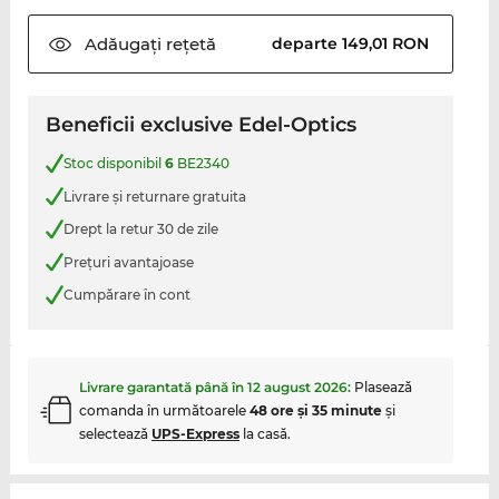
Adăugați
rețetă
departe 149,01 RON
Beneficii exclusive Edel-Optics
Stoc disponibil
6
BE2340
Livrare şi returnare gratuita
Drept la retur 30 de zile
Preţuri avantajoase
Cumpărare în cont
Livrare garantată până în
12 august 2026
:
Plasează
comanda în următoarele
48 ore şi 35 minute
şi
selectează
UPS-Express
la casă.