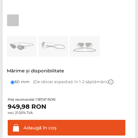
Mărime şi disponibilitate
60 mm
(De obicei expediați în 1-2 săptămâni)
1.187,47 RON
Preţ recomandat
949,98
RON
incl. 21.00% TVA
Adaugă în
coş