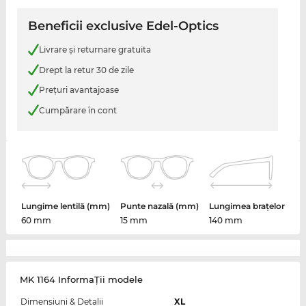
Beneficii exclusive Edel-Optics
Livrare şi returnare gratuita
Drept la retur 30 de zile
Preţuri avantajoase
Cumpărare în cont
Lungime lentilă (mm)
Punte nazală (mm)
Lungimea brațelor
60 mm
15 mm
140 mm
MK 1164 InformaŢii modele
Dimensiuni & Detalii
XL