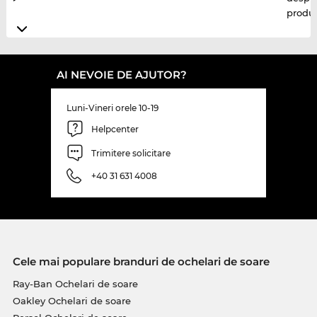
produ
AI NEVOIE DE AJUTOR?
Luni-Vineri orele 10-19
Helpcenter
Trimitere solicitare
+40 31 631 4008
Cele mai populare branduri de ochelari de soare
Ray-Ban Ochelari de soare
Oakley Ochelari de soare