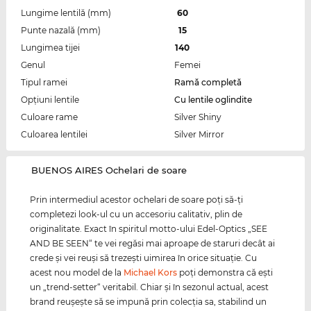
Lungime lentilă (mm)
60
Punte nazală (mm)
15
Lungimea tijei
140
Genul
Femei
Tipul ramei
Ramă completă
Opțiuni lentile
Cu lentile oglindite
Culoare rame
Silver Shiny
Culoarea lentilei
Silver Mirror
‌BUENOS AIRES Ochelari de soare
Prin intermediul acestor ochelari de soare poţi să-ţi
completezi look-ul cu un accesoriu calitativ, plin de
originalitate. Exact în spiritul motto-ului Edel-Optics „SEE
AND BE SEEN“ te vei regăsi mai aproape de staruri decât ai
crede şi vei reuşi să trezeşti uimirea în orice situaţie. Cu
acest nou model de la
Michael Kors
poţi demonstra că eşti
un „trend-setter“ veritabil. Chiar şi în sezonul actual, acest
brand reuşeşte să se impună prin colecţia sa, stabilind un