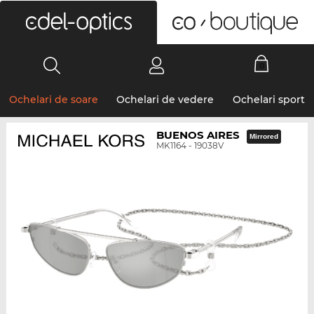
0
Ochelari de soare
Ochelari de vedere
Ochelari sport
BUENOS AIRES
Mirrored
MK1164 - 19038V