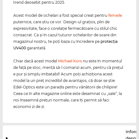
trend deosebit pentru 2025.
Acest model de ochelari a fost special creat pentru
femeile
puternice, care ştiu ce vor. Design-ul graţios, plin de
expresivitate, face o corelaţie fermecătoare cu stilul chic
consacrat. Ca și în cazul tuturor ochelarilor de soare din
magazinul nostru, te poți baza cu încredere pe
protecția
UV400
garantată.
Chiar dacă acest model
Michael Kors
nu este în momentul
de faţă pe stoc, meriţă să-l comanzi acum, pentru că preţul
e pur şi simplu imbatabil! Acum poţi achiziţiona acest
model la un preţ incredibil de avantajos, că doar se ştie:
Edel-Optics este un paradis pentru vânătorii de chilipire!
Ceea ce în alte magazine online este desemnat cu „sale”, la
noi înseamnă preţuri normale, care îţi permit să faci
economii zi de zi.
Inform
despr