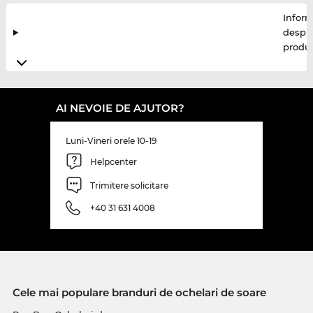
Inform
despr
produ
AI NEVOIE DE AJUTOR?
Luni-Vineri orele 10-19
Helpcenter
Trimitere solicitare
+40 31 631 4008
Cele mai populare branduri de ochelari de soare