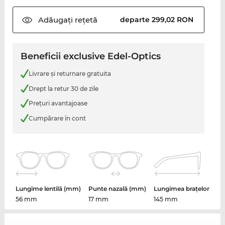
Adăugați
rețetă
departe 299,02 RON
Beneficii exclusive Edel-Optics
Livrare şi returnare gratuita
Drept la retur 30 de zile
Preţuri avantajoase
Cumpărare în cont
Lungime lentilă (mm)
Punte nazală (mm)
Lungimea brațelor
56 mm
17 mm
145 mm