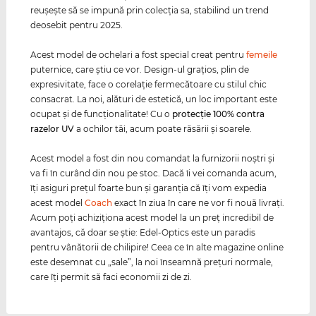
reuşeşte să se impună prin colecţia sa, stabilind un trend
deosebit pentru 2025.
Acest model de ochelari a fost special creat pentru
femeile
puternice, care ştiu ce vor. Design-ul graţios, plin de
expresivitate, face o corelaţie fermecătoare cu stilul chic
consacrat. La noi, alături de estetică, un loc important este
ocupat şi de funcţionalitate! Cu o
protecţie 100% contra
razelor
UV
a ochilor tăi, acum poate răsării şi soarele.
Acest model a fost din nou comandat la furnizorii noştri şi
va fi în curând din nou pe stoc. Dacă îi vei comanda acum,
îţi asiguri preţul foarte bun şi garanţia că îţi vom expedia
acest model
Coach
exact în ziua în care ne vor fi nouă livraţi.
Acum poţi achiziţiona acest model la un preţ incredibil de
avantajos, că doar se ştie: Edel-Optics este un paradis
pentru vânătorii de chilipire! Ceea ce în alte magazine online
este desemnat cu „sale”, la noi înseamnă preţuri normale,
care îţi permit să faci economii zi de zi.