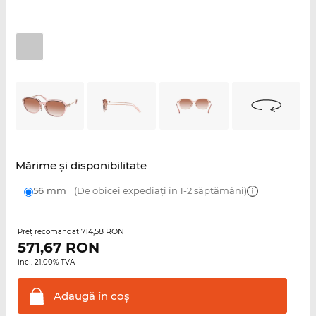
Mărime şi disponibilitate
56 mm
(De obicei expediați în 1-2 săptămâni)
714,58 RON
Preţ recomandat
571,67
RON
incl. 21.00% TVA
Adaugă în
coş