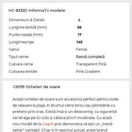
HC 8332D InformaŢii modele
Dimensiuni & Detalii
L
Lungime lentilă (mm)
56
Punte nazală (mm)
17
Lungimea tijei
145
Genul
Femei
Tipul ramei
Ramă completă
Culoare rame
Transparent Pink
Culoarea lentilei
Pink Gradient
‌C6199 Ochelari de soare
Aceşti ochelari de soare sunt accesoriul perfect pentru orele
de relaxare la plajă, în drumul către birou sau plimbările cu
prietenii prin oraş. Există însă şi un dezavantaj: cu siguranţă
vei atrage pe ici-colo şi câteva priviri invidioase. Cu acest
nou model de la
Coach
poţi demonstra că eşti un „trend-
setter“ veritabil. Chiar şi în sezonul actual, acest brand