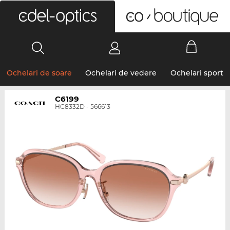
0
Ochelari de soare
Ochelari de vedere
Ochelari sport
C6199
HC8332D - 566613