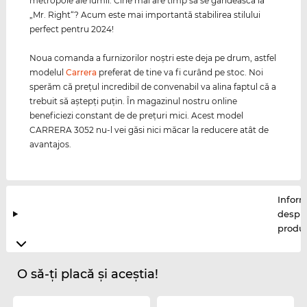
metropole ale lumii. Cine mai are timp să se gândească la
„Mr. Right“? Acum este mai importantă stabilirea stilului
perfect pentru 2024!
Noua comanda a furnizorilor noştri este deja pe drum, astfel
modelul
Carrera
preferat de tine va fi curând pe stoc. Noi
sperăm că preţul incredibil de convenabil va alina faptul că a
trebuit să aştepţi puţin. În magazinul nostru online
beneficiezi constant de de preţuri mici. Acest model
CARRERA 3052 nu-l vei găsi nici măcar la reducere atât de
avantajos.
Inform
despr
produ
O să-ți placă și aceștia!