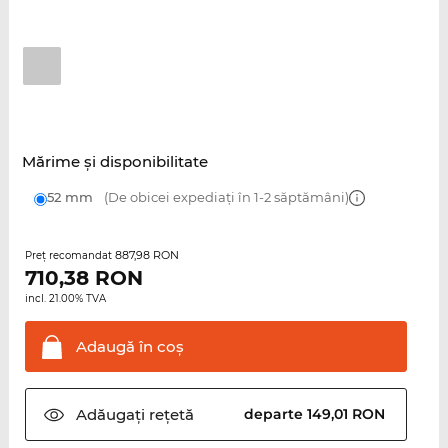
Mărime şi disponibilitate
52 mm
(De obicei expediați în 1-2 săptămâni)
887,98 RON
Preţ recomandat
710,38
RON
incl. 21.00% TVA
Adaugă în
coş
Adăugați
rețetă
departe 149,01 RON