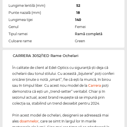
Lungime lentilă (mm)
52
Punte nazală (mm)
18
Lungimea tijei
140
Genul
Femei
Tipul ramei
Ramă completă
Culoare rame
Green
‌CARRERA 3052/1ED Rame Ochelari
În calitate de client al Edel-Optics cu siguranţă şti deja că
ochelarii dau tonul stilului. Cu această „bijuterie” poţi conferi
oricărei ţinute o notă „smart”, fie că eşti la muncă, în birou
sau în timpul liber. Cu acest nou model de la
Carrera
poţi
demonstra că eşti un „trend-setter“ veritabil. Chiar şi în
sezonul actual, acest brand reuşeşte să se impună prin
colecţia sa, stabilind un trend deosebit pentru 2024.
Prin acest model de ochelari, designerii se adresează mai
ales
doamnelor
, care se simt în largul lor în marile