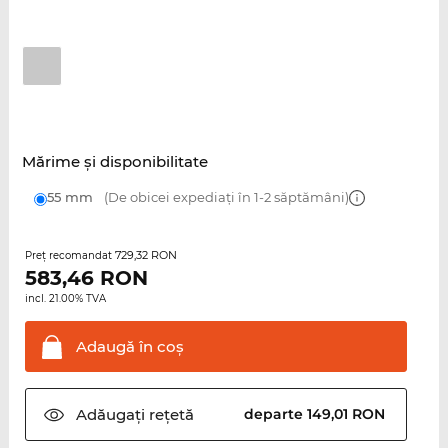
Mărime şi disponibilitate
55 mm
(De obicei expediați în 1-2 săptămâni)
729,32 RON
Preţ recomandat
583,46
RON
incl. 21.00% TVA
Adaugă în
coş
Adăugați
rețetă
departe 149,01 RON