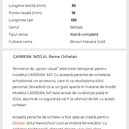
Lungime lentilă (mm)
55
Punte nazală (mm)
16
Lungimea tijei
150
Genul
Bărbaţi
Tipul ramei
Ramă completă
Culoare rame
Brown Havana Gold
‌CARRERA 347/LVL Rame Ochelari
Termenul de „ajutor vizual“ este total neinspirat pentru
modelul CARRERA 347. Cu această pereche de ochelariai
achiziţionat un accesoriu, care iţi va revoluţiona stilul
personal, dovedind că ai un gust aparte în materie de modă!
Modelul CARRERA 347 este lansat de curând pe piaţă în
2024, aşa încât cu siguranţă vei fi la ultimul răcnet cu aceşti
ochelari.
Această pereche de ochelari a fost special creată pentru
bărbaţi
. Stilul Newschool cool se îmbină fermecător cu