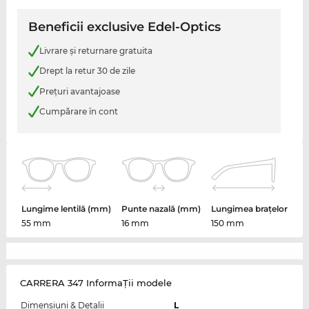
Beneficii exclusive Edel-Optics
Livrare şi returnare gratuita
Drept la retur 30 de zile
Preţuri avantajoase
Cumpărare în cont
Lungime lentilă (mm)
Punte nazală (mm)
Lungimea brațelor
55 mm
16 mm
150 mm
CARRERA 347 InformaŢii modele
Dimensiuni & Detalii
L