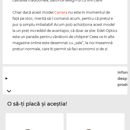
calitatea tradiţională, datorită design-ul cu linii clare.
Chiar dacă acest model
Carrera
nu este în momentul de
faţă pe stoc, meriţă să-l comanzi acum, pentru că preţul e
pur şi simplu imbatabil! Acum poţi achiziţiona acest model
la un preţ incredibil de avantajos, că doar se ştie: Edel-Optics
este un paradis pentru vânătorii de chilipire! Ceea ce în alte
magazine online este desemnat cu „sale”, la noi înseamnă
preţuri normale, care îţi permit să faci economii zi de zi.
Inform
despr
produ
O să-ți placă și aceștia!