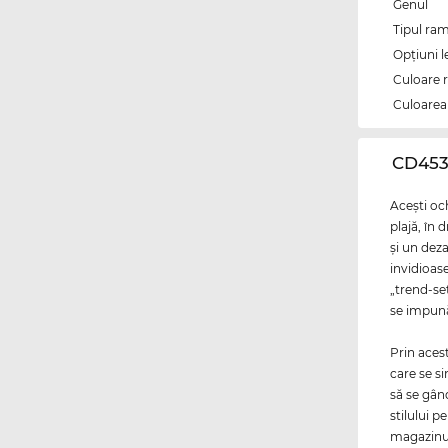
Genul
Tipul ram
Opțiuni l
Culoare 
Culoarea 
‌CD453
Aceşti och
plajă, în 
şi un deza
invidioas
„trend-set
se impună
Prin aces
care se si
să se gân
stilului p
magazinul