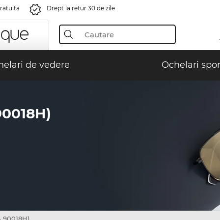
gratuita
Drept la retur 30 de zile
elari de vedere
Ochelari spor
90018H)
 90018H)