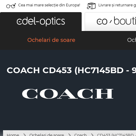
Cea mai mare selecție din Europa!
Livrare şi returnare 
Ochelari de soare
Och
COACH CD453 (HC7145BD - 
Home
Ochelari de soare
Coach
CD453 (HC7145BD -