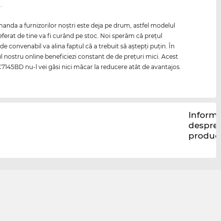
.
nda a furnizorilor noştri este deja pe drum, astfel modelul
ferat de tine va fi curând pe stoc. Noi sperăm că preţul
 de convenabil va alina faptul că a trebuit să aştepţi puţin. În
 nostru online beneficiezi constant de de preţuri mici. Acest
145BD nu-l vei găsi nici măcar la reducere atât de avantajos.
Informa
despre
produc