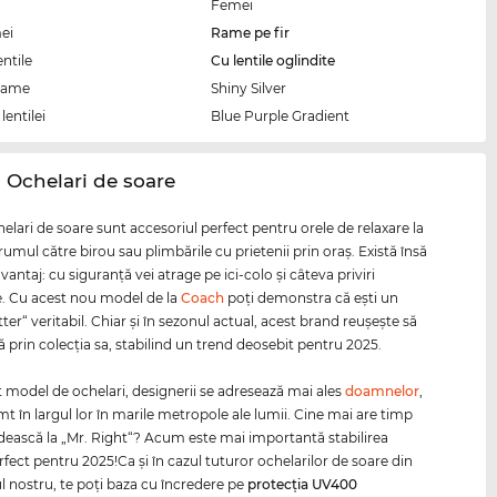
Femei
ei
Rame pe fir
entile
Cu lentile oglindite
rame
Shiny Silver
lentilei
Blue Purple Gradient
 Ochelari de soare
elari de soare sunt accesoriul perfect pentru orele de relaxare la
drumul către birou sau plimbările cu prietenii prin oraş. Există însă
vantaj: cu siguranţă vei atrage pe ici-colo şi câteva priviri
e. Cu acest nou model de la
Coach
poţi demonstra că eşti un
ter“ veritabil. Chiar şi în sezonul actual, acest brand reuşeşte să
 prin colecţia sa, stabilind un trend deosebit pentru 2025.
t model de ochelari, designerii se adresează mai ales
doamnelor
,
mt în largul lor în marile metropole ale lumii. Cine mai are timp
dească la „Mr. Right“? Acum este mai importantă stabilirea
erfect pentru 2025!Ca și în cazul tuturor ochelarilor de soare din
 nostru, te poți baza cu încredere pe
protecția
UV400