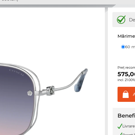
De
Mărime 
60
Preţ reco
575,0
incl. 21.0
Benefi
Livrare