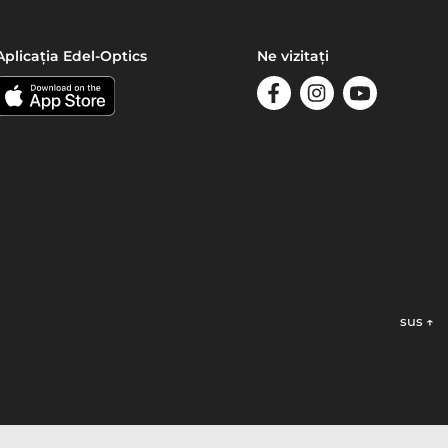
Aplicația Edel-Optics
Ne vizitați
sus