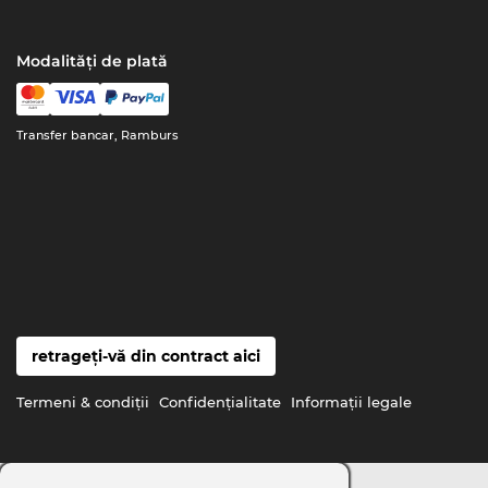
Modalități de plată
Transfer bancar, Ramburs
retrageți-vă din contract aici
Termeni & condiţii
Confidenţialitate
Informaţii legale