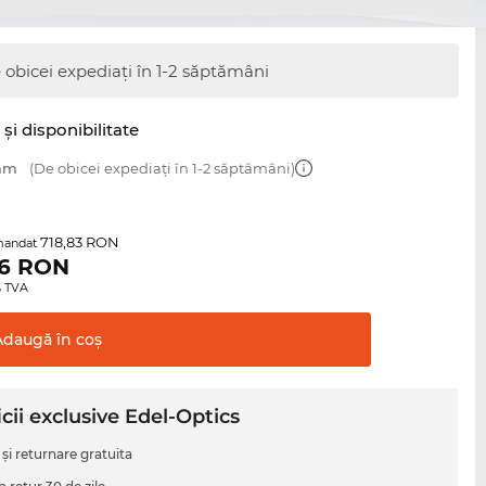
 obicei expediați în 1-2 săptămâni
şi disponibilitate
 mm
(De obicei expediați în 1-2 săptămâni)
718,83 RON
mandat
6
RON
0% TVA
Adaugă în
coş
cii exclusive Edel-Optics
 şi returnare gratuita