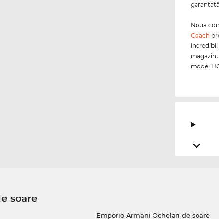
garantată
Noua coma
Coach
pre
incredibil
magazinul
model HC7
de soare
Emporio Armani Ochelari de soare