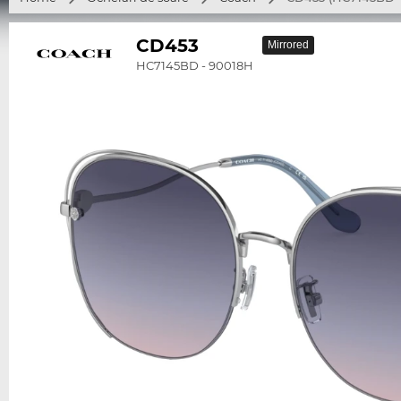
CD453
Mirrored
HC7145BD - 90018H