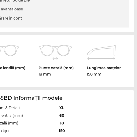
a retur 30 de zile
i avantajoase
are în cont
 lentilă (mm)
Punte nazală (mm)
Lungimea brațelor
18 mm
150 mm
45BD InformaŢii modele
i & Detalii
XL
lentilă (mm)
60
zală (mm)
18
tijei
150