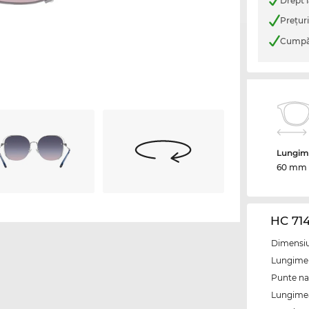
Drept l
Preţur
Cumpăr
Lungime
60 mm
HC 71
Dimensiun
Lungime 
Punte na
Lungimea 