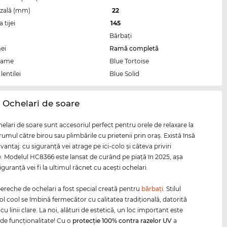
zală (mm)
22
tijei
145
Bărbaţi
ei
Ramă completă
rame
Blue Tortoise
lentilei
Blue Solid
 Ochelari de soare
elari de soare sunt accesoriul perfect pentru orele de relaxare la
drumul către birou sau plimbările cu prietenii prin oraş. Există însă
vantaj: cu siguranţă vei atrage pe ici-colo şi câteva priviri
e. Modelul HC8366 este lansat de curând pe piaţă în 2025, aşa
iguranţă vei fi la ultimul răcnet cu aceşti ochelari.
ereche de ochelari a fost special creată pentru
bărbaţi
. Stilul
 cool se îmbină fermecător cu calitatea tradiţională, datorită
cu linii clare. La noi, alături de estetică, un loc important este
 de funcţionalitate! Cu o
protecţie 100% contra razelor
UV
a