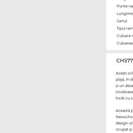
Punte na
Lungimea 
Genul
Tipul ram
Culoare 
Culoarea 
‌CH577
Aceşti och
plajă, în 
şi un deza
invidioas
încât cu s
Această p
Newschool
design-ul 
ocupat şi