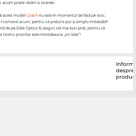
i, acum poate răsării şi soarele.
că acest model
Coach
nu este în momentul de faţă pe stoc,
-l comanzi acum, pentru că preţul e pur şi simplu imbatabil!
 de pe Edel-Optics îţi asiguri cel mai bun preţ, pentru că
l nostru prioritar este întotdeauna „on Sale”!
Informa
despre
produc