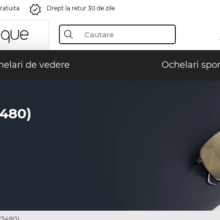
gratuita
Drept la retur 30 de zile
elari de vedere
Ochelari spor
480)
75480)