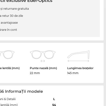
cii exclusive Edel-Optics
 şi returnare gratuita
a retur 30 de zile
i avantajoase
are în cont
 lentilă (mm)
Punte nazală (mm)
Lungimea brațelor
22 mm
145 mm
66 InformaŢii modele
i & Detalii
L
lentilă (mm)
54