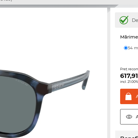
De
Mărime 
54
Preţ reco
617,9
incl. 21.0