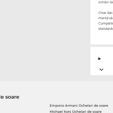
ochilor tă
Chiar da
meriţă să
Cumpărând
standardu
de soare
Emporio Armani Ochelari de soare
Michael Kors Ochelari de soare