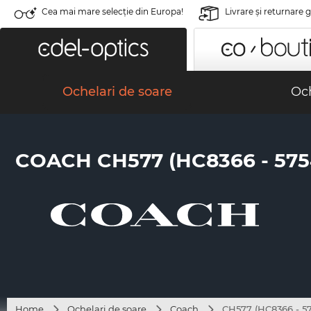
Cea mai mare selecție din Europa!
Livrare şi returnare 
Ochelari de soare
Och
COACH CH577 (HC8366 - 575
Home
Ochelari de soare
Coach
CH577 (HC8366 - 5