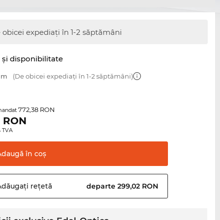
 obicei expediați în 1-2 săptămâni
şi disponibilitate
 mm
(De obicei expediați în 1-2 săptămâni)
772,38 RON
mandat
1
RON
0% TVA
Adaugă în
coş
Adăugați
rețetă
departe 299,02 RON