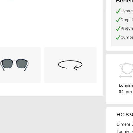
Benefi
Livrare
Drept l
Preţur
Cumpăr
Lungime
54 mm
HC 83
Dimensiun
Lungime 