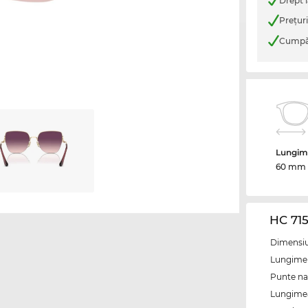
Drept l
Preţur
Cumpăr
Lungime
60 mm
HC 71
Dimensiun
Lungime 
Punte na
Lungimea 