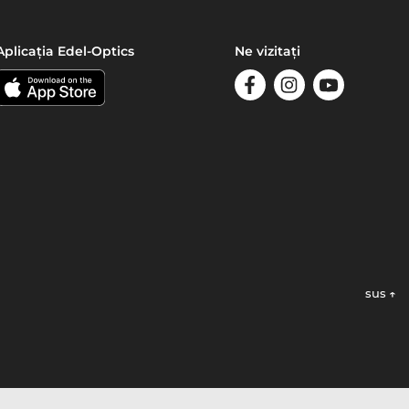
Aplicația Edel-Optics
Ne vizitați
sus