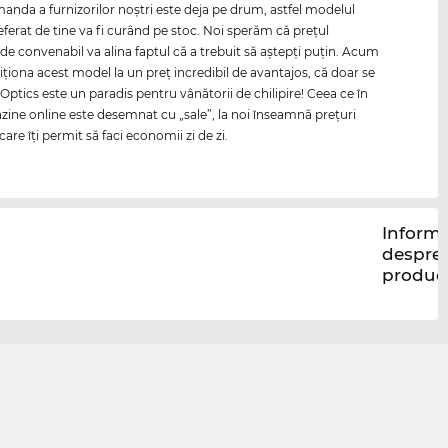
nda a furnizorilor noştri este deja pe drum, astfel modelul
ferat de tine va fi curând pe stoc. Noi sperăm că preţul
 de convenabil va alina faptul că a trebuit să aştepţi puţin. Acum
iţiona acest model la un preţ incredibil de avantajos, că doar se
-Optics este un paradis pentru vânătorii de chilipire! Ceea ce în
zine online este desemnat cu „sale”, la noi înseamnă preţuri
are îţi permit să faci economii zi de zi.
Informa
despre
produc