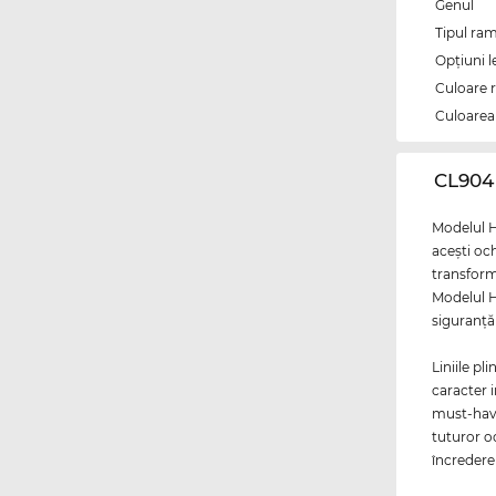
Genul
Tipul ram
Opțiuni l
Culoare 
Culoarea 
‌CL904
Modelul H
aceşti och
transform
Modelul H
siguranţă 
Liniile pl
caracter 
must-have
tuturor o
încreder