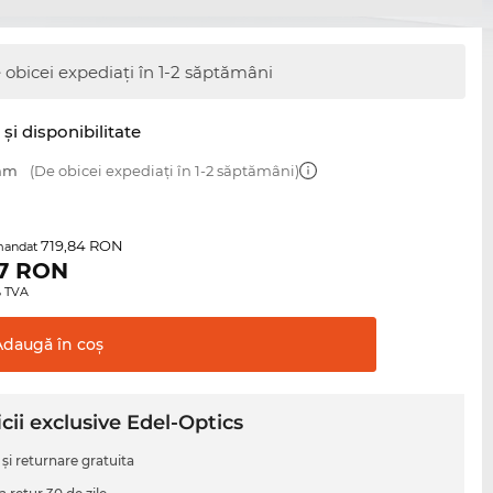
 obicei expediați în 1-2 săptămâni
şi disponibilitate
 mm
(De obicei expediați în 1-2 săptămâni)
719,84 RON
mandat
7
RON
0% TVA
Adaugă în
coş
cii exclusive Edel-Optics
 şi returnare gratuita