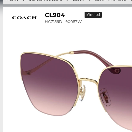
CL904
Mirrored
HC7156D - 90057W