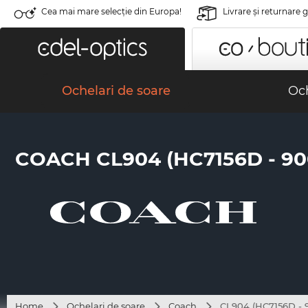
Cea mai mare selecție din Europa!
Livrare şi returnare 
Ochelari de soare
Och
COACH CL904 (HC7156D - 9
Home
Ochelari de soare
Coach
CL904 (HC7156D -