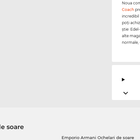
Noua coma
Coach
pre
incredibil
poţi achiz
ştie: Edel
alte maga
normale, c
de soare
Emporio Armani Ochelari de soare