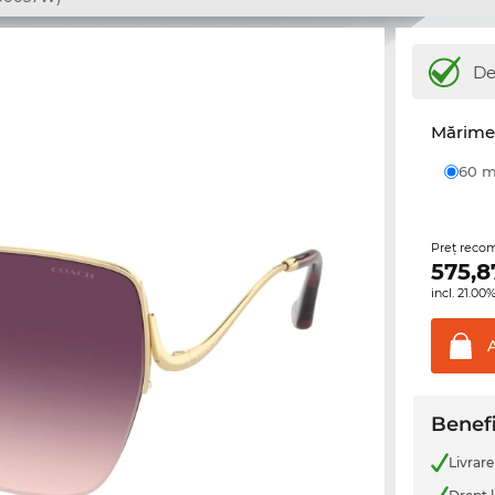
De
Mărime 
60
Preţ reco
575,8
incl. 21.0
Benefi
Livrare