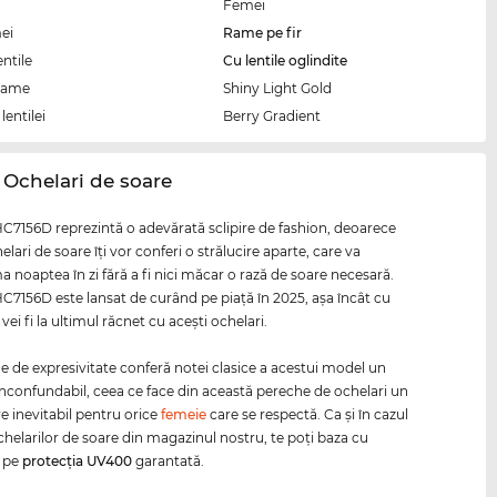
Femei
ei
Rame pe fir
entile
Cu lentile oglindite
rame
Shiny Light Gold
lentilei
Berry Gradient
 Ochelari de soare
C7156D reprezintă o adevărată sclipire de fashion, deoarece
elari de soare îţi vor conferi o strălucire aparte, care va
a noaptea în zi fără a fi nici măcar o rază de soare necesară.
C7156D este lansat de curând pe piaţă în 2025, aşa încât cu
vei fi la ultimul răcnet cu aceşti ochelari.
ine de expresivitate conferă notei clasice a acestui model un
inconfundabil, ceea ce face din această pereche de ochelari un
 inevitabil pentru orice
femeie
care se respectă. Ca și în cazul
chelarilor de soare din magazinul nostru, te poți baza cu
e pe
protecția
UV400
garantată.