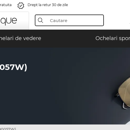
gratuita
Drept la retur 30 de zile
elari de vedere
Ochelari spor
0057W)
 90057W)