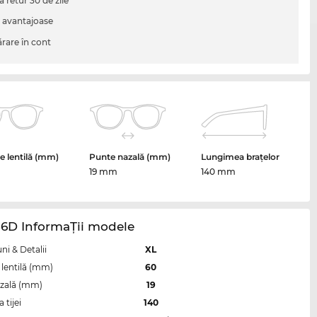
a retur 30 de zile
i avantajoase
are în cont
 lentilă (mm)
Punte nazală (mm)
Lungimea brațelor
19 mm
140 mm
56D InformaŢii modele
i & Detalii
XL
lentilă (mm)
60
zală (mm)
19
tijei
140