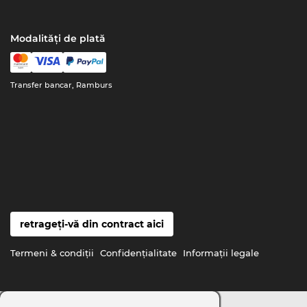
Modalități de plată
Transfer bancar, Ramburs
retrageți-vă din contract aici
Termeni & condiţii
Confidenţialitate
Informaţii legale