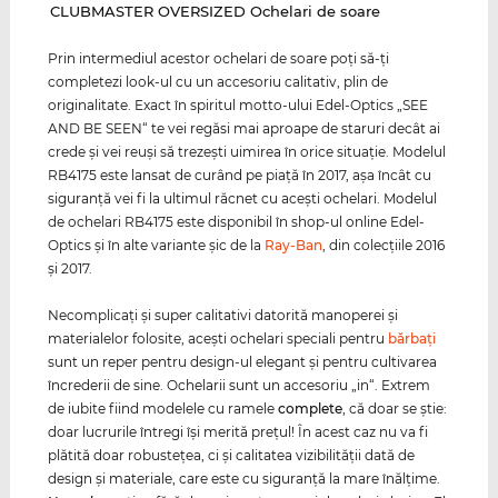
‌CLUBMASTER OVERSIZED Ochelari de soare
Prin intermediul acestor ochelari de soare poţi să-ţi
completezi look-ul cu un accesoriu calitativ, plin de
originalitate. Exact în spiritul motto-ului Edel-Optics „SEE
AND BE SEEN“ te vei regăsi mai aproape de staruri decât ai
crede şi vei reuşi să trezeşti uimirea în orice situaţie. Modelul
RB4175 este lansat de curând pe piaţă în 2017, aşa încât cu
siguranţă vei fi la ultimul răcnet cu aceşti ochelari. Modelul
de ochelari RB4175 este disponibil în shop-ul online Edel-
Optics şi în alte variante şic de la
Ray-Ban
, din colecţiile 2016
şi 2017.
Necomplicaţi şi super calitativi datorită manoperei şi
materialelor folosite, aceşti ochelari speciali pentru
bărbaţi
sunt un reper pentru design-ul elegant şi pentru cultivarea
încrederii de sine. Ochelarii sunt un accesoriu „in“. Extrem
de iubite fiind modelele cu ramele
complete
, că doar se ştie:
doar lucrurile întregi îşi merită preţul! În acest caz nu va fi
plătită doar robusteţea, ci şi calitatea vizibilităţii dată de
design şi materiale, care este cu siguranţă la mare înălţime.