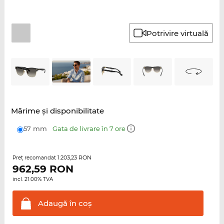
Potrivire virtuală
Mărime şi disponibilitate
57 mm
Gata de livrare în 7 ore
1.203,23 RON
Preţ recomandat
962,59
RON
incl. 21.00% TVA
Adaugă în
coş