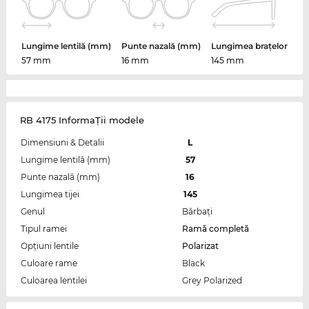
Lungime lentilă (mm)
Punte nazală (mm)
Lungimea brațelor
57 mm
16 mm
145 mm
RB 4175 InformaŢii modele
Dimensiuni & Detalii
L
Lungime lentilă (mm)
57
Punte nazală (mm)
16
Lungimea tijei
145
Genul
Bărbaţi
Tipul ramei
Ramă completă
Opțiuni lentile
Polarizat
Culoare rame
Black
Culoarea lentilei
Grey Polarized