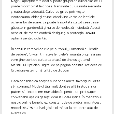
Negrul
aparţine fără doar şi poate grupei de culori clasice. El
poate fi combinat la orice şi transmite cu uşurinţă eleganţă
şi naturaleţe totodată. Culoarea
gri
se potriveşte
întotdeauna, chiar şi atunci când vine vorba de lentilele
ochelarilor de soare. Ea poate fi asortată cu tot ceea ce se
găseşte în garderobă şi nu se demodează niciodată. Aceşti
ochelari de marcă conferă desigur şi o protecţia
UV400
optimă pentru ochii tăi.
În cazul în care vei da clic pe butonul „Comandă cu lentile
de vedere“, îţi vom trimitele lentilele în nuanţa originală sau
vom ţine cont de culoarea aleasă de tine cu ajutorul
Maistrului Optician Digital de pe pagina noastră. Tot ceea ce
îţi trebuie este numărul tău de dioptrii.
Dacă consideri că aceştia sunt ochelarii tăi favoriţi, nu ezita
să-i comanzi! Modelul tău mult dorit se află în stoc şi noi
putem să-l expediem numaidecât, pentru un preţ super
convenabil, aşa cu găseşti doar la Edel-Optics. În magazinul
nostru online beneficiezi constant de de preţuri mici. Acest
model RB4175 nu-l vei găsi nici măcar la reducere atât de
avantajos.