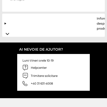
Inform
despr
produ
AI NEVOIE DE AJUTOR?
Luni-Vineri orele 10-19
Helpcenter
Trimitere solicitare
+40 31 631 4008