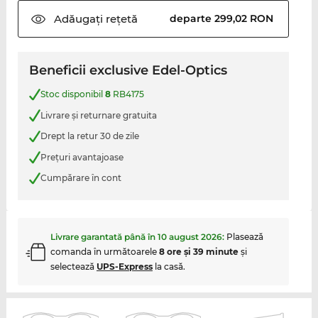
Adăugați
rețetă
departe 299,02 RON
Beneficii exclusive Edel-Optics
Stoc disponibil
8
RB4175
Livrare şi returnare gratuita
Drept la retur 30 de zile
Preţuri avantajoase
Cumpărare în cont
Livrare garantată până în
10 august 2026
:
Plasează
comanda în următoarele
8 ore şi 39 minute
şi
selectează
UPS-Express
la casă.