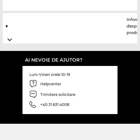
Inform
despr
produ
AI NEVOIE DE AJUTOR?
Luni-Vineri orele 10-19
Helpcenter
Trimitere solicitare
+40 31 631 4008