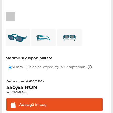
Mărime şi disponibilitate
51 mm
(De obicei expediați în 1-2 săptămâni)
688,31 RON
Preţ recomandat
550,65
RON
incl. 21.00% TVA
Adaugă în
coş