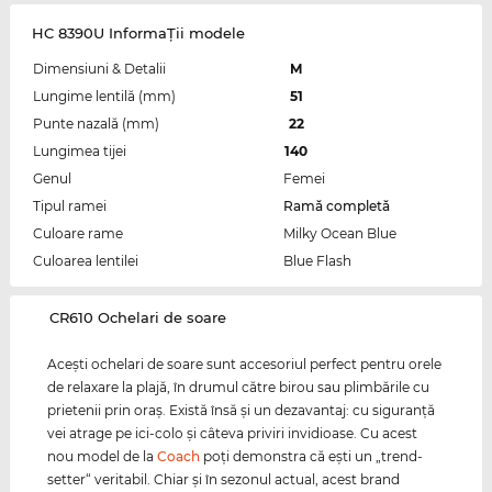
HC 8390U InformaŢii modele
Dimensiuni & Detalii
M
Lungime lentilă (mm)
51
Punte nazală (mm)
22
Lungimea tijei
140
Genul
Femei
Tipul ramei
Ramă completă
Culoare rame
Milky Ocean Blue
Culoarea lentilei
Blue Flash
‌CR610 Ochelari de soare
Aceşti ochelari de soare sunt accesoriul perfect pentru orele
de relaxare la plajă, în drumul către birou sau plimbările cu
prietenii prin oraş. Există însă şi un dezavantaj: cu siguranţă
vei atrage pe ici-colo şi câteva priviri invidioase. Cu acest
nou model de la
Coach
poţi demonstra că eşti un „trend-
setter“ veritabil. Chiar şi în sezonul actual, acest brand