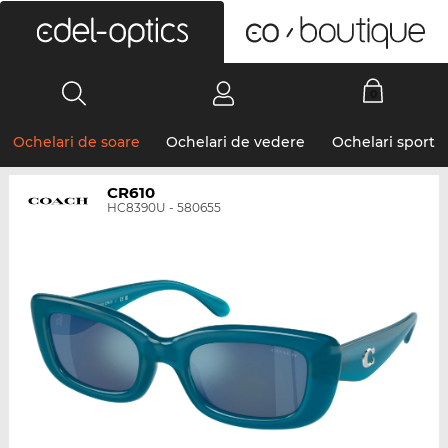
0
Ochelari de soare
Ochelari de vedere
Ochelari sport
CR610
HC8390U - 580655