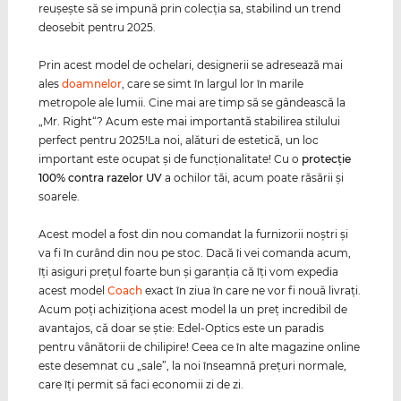
reuşeşte să se impună prin colecţia sa, stabilind un trend
deosebit pentru 2025.
Prin acest model de ochelari, designerii se adresează mai
ales
doamnelor
, care se simt în largul lor în marile
metropole ale lumii. Cine mai are timp să se gândească la
„Mr. Right“? Acum este mai importantă stabilirea stilului
perfect pentru 2025!La noi, alături de estetică, un loc
important este ocupat şi de funcţionalitate! Cu o
protecţie
100% contra razelor
UV
a ochilor tăi, acum poate răsării şi
soarele.
Acest model a fost din nou comandat la furnizorii noştri şi
va fi în curând din nou pe stoc. Dacă îi vei comanda acum,
îţi asiguri preţul foarte bun şi garanţia că îţi vom expedia
acest model
Coach
exact în ziua în care ne vor fi nouă livraţi.
Acum poţi achiziţiona acest model la un preţ incredibil de
avantajos, că doar se ştie: Edel-Optics este un paradis
pentru vânătorii de chilipire! Ceea ce în alte magazine online
este desemnat cu „sale”, la noi înseamnă preţuri normale,
care îţi permit să faci economii zi de zi.