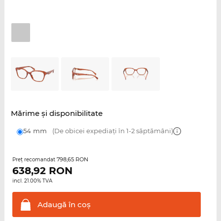
Mărime şi disponibilitate
54 mm
(De obicei expediați în 1-2 săptămâni)
798,65 RON
Preţ recomandat
638,92
RON
incl. 21.00% TVA
Adaugă în
coş