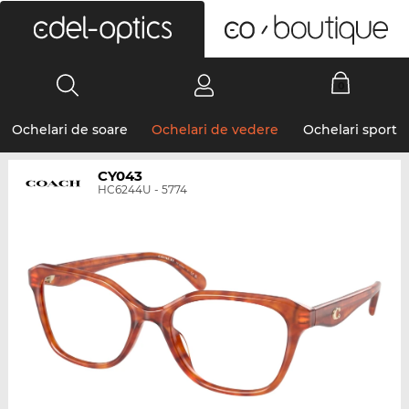
0
Ochelari de soare
Ochelari de vedere
Ochelari sport
CY043
HC6244U - 5774