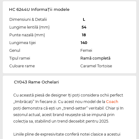
HC 6244U InformaŢii modele
Dimensiuni & Detalii
L
Lungime lentilă (mm)
54
Punte nazală (mm)
18
Lungimea tijei
140
Genul
Femei
Tipul ramei
Ramă completă
Culoare rame
Caramel Tortoise
‌CY043 Rame Ochelari
Cu această piesă de designer îţi poţi considera ochii perfect
„îmbrăcaţi” în fiecare zi. Cu acest nou model de la
Coach
poţi demonstra că eşti un „trend-setter“ veritabil. Chiar şi în
sezonul actual, acest brand reuşeşte să se impună prin
colecţia sa, stabilind un trend deosebit pentru 2025.
Liniile pline de expresivitate conferă notei clasice a acestui