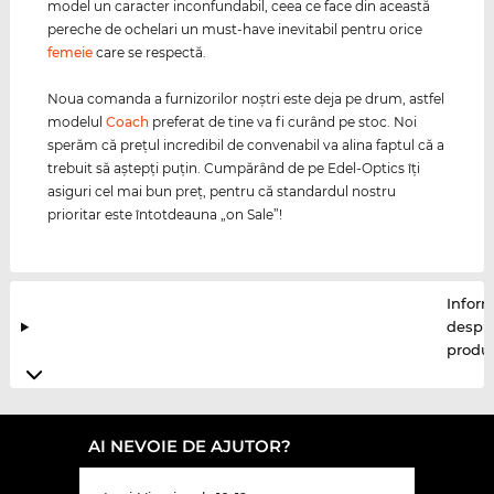
model un caracter inconfundabil, ceea ce face din această
pereche de ochelari un must-have inevitabil pentru orice
femeie
care se respectă.
Noua comanda a furnizorilor noştri este deja pe drum, astfel
modelul
Coach
preferat de tine va fi curând pe stoc. Noi
sperăm că preţul incredibil de convenabil va alina faptul că a
trebuit să aştepţi puţin. Cumpărând de pe Edel-Optics îţi
asiguri cel mai bun preţ, pentru că standardul nostru
prioritar este întotdeauna „on Sale”!
Inform
despr
produ
AI NEVOIE DE AJUTOR?