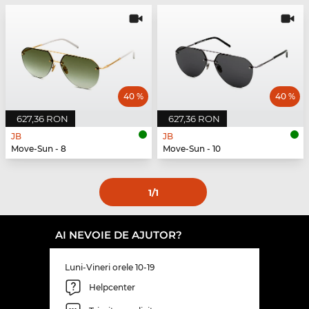
40 %
40 %
627,36 RON
627,36 RON
JB
JB
Move-Sun - 8
Move-Sun - 10
1
/1
AI NEVOIE DE AJUTOR?
Luni-Vineri orele 10-19
Helpcenter