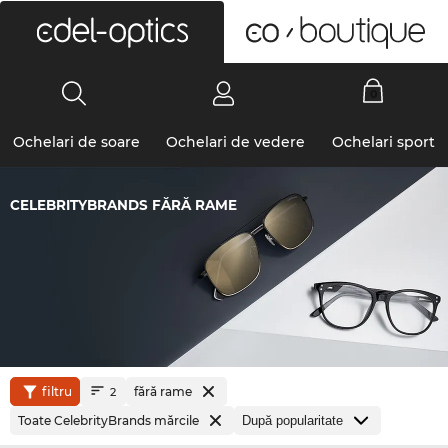
0
Ochelari de soare
Ochelari de vedere
Ochelari sport
CELEBRITYBRANDS FĂRĂ RAME
filtru
fără rame
2
Toate CelebrityBrands mărcile