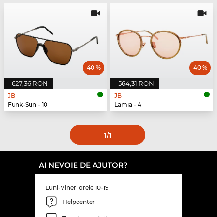
40 %
40 %
627,36 RON
564,31 RON
JB
JB
Funk-Sun - 10
Lamia - 4
1
/1
AI NEVOIE DE AJUTOR?
Luni-Vineri orele 10-19
Helpcenter