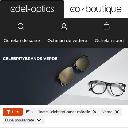
0
Ochelari de soare
Ochelari de vedere
Ochelari sport
CELEBRITYBRANDS VERDE
filtru
Toate CelebrityBrands mărcile
Verde
2