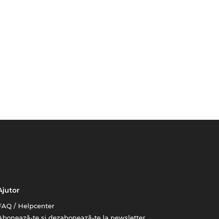
Ajutor
FAQ / Helpcenter
Abonează-te și dezabonează-te la newsletter