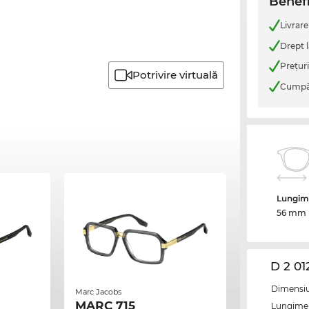
Benefi
Livrare
Drept l
Preţur
Potrivire virtuală
Cumpăr
Lungime
56 mm
D 2 01
Dimensiun
Marc Jacobs
MARC 715
Lungime 