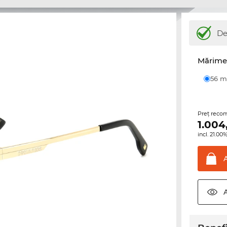
De
Mărime 
56
Preţ reco
1.004
incl. 21.0