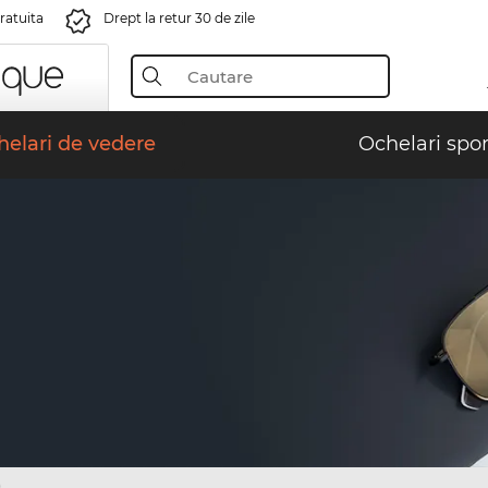
gratuita
Drept la retur 30 de zile
elari de vedere
Ochelari spor
)