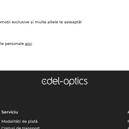
omoții exclusive și multe altele te așteaptă!
ale personale
aici
.
Serviciu
Modalități de plată
Costuri de transport