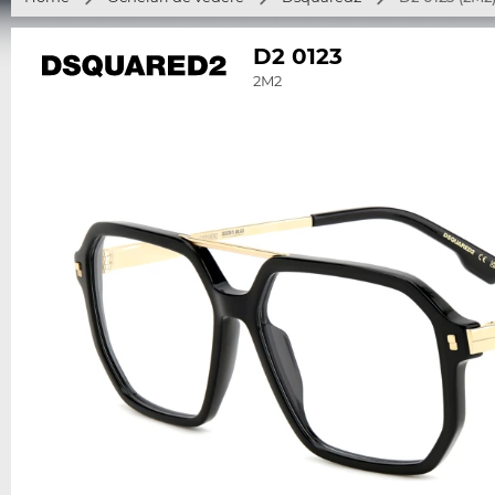
D2 0123
2M2