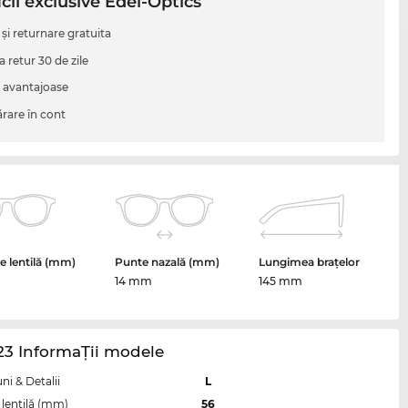
cii exclusive Edel-Optics
 şi returnare gratuita
a retur 30 de zile
i avantajoase
are în cont
 lentilă (mm)
Punte nazală (mm)
Lungimea brațelor
14 mm
145 mm
23 InformaŢii modele
i & Detalii
L
lentilă (mm)
56