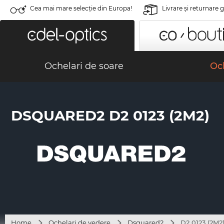
Cea mai mare selecție din Europa!
Livrare şi returnare 
Ochelari de soare
Och
DSQUARED2 D2 0123 (2M2)
Home
Ochelari de vedere
Dsquared2
D2 0123 (2M2