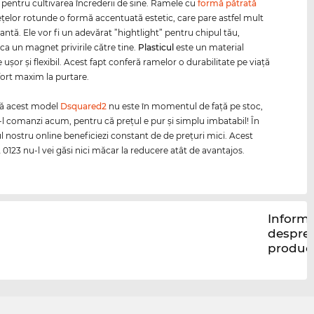
i pentru cultivarea încrederii de sine. Ramele cu
formă pătrată
eţelor rotunde o formă accentuată estetic, care pare astfel mult
ntă. Ele vor fi un adevărat ”hightlight” pentru chipul tău,
ca un magnet privirile către tine.
Plasticul
este un material
uşor şi flexibil. Acest fapt conferă ramelor o durabilitate pe viaţă
fort maxim la purtare.
că acest model
Dsquared2
nu este în momentul de faţă pe stoc,
-l comanzi acum, pentru că preţul e pur şi simplu imbatabil! În
 nostru online beneficiezi constant de de preţuri mici. Acest
0123 nu-l vei găsi nici măcar la reducere atât de avantajos.
Informa
despre
produc