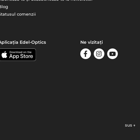
Blog
Statusul comenzii
Aplicația Edel-Optics
Ne vizitați
sus