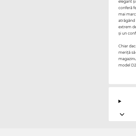
elegant ş
conferă f
mai marca
atrăgând 
extrem de 
şi un con
Chiar da
meriţă să
magazinul
model D2 