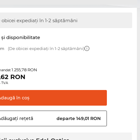
 obicei expediați în 1-2 săptămâni
şi disponibilitate
 mm
(De obicei expediați în 1-2 săptămâni)
1.255,78 RON
mandat
,62
RON
0% TVA
Adaugă în
coş
Adăugați
rețetă
departe 149,01 RON