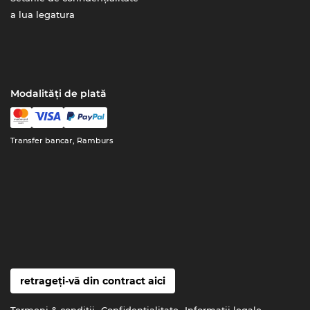
a lua legatura
Modalități de plată
Transfer bancar, Ramburs
retrageți-vă din contract aici
Termeni & condiţii
Confidenţialitate
Informaţii legale