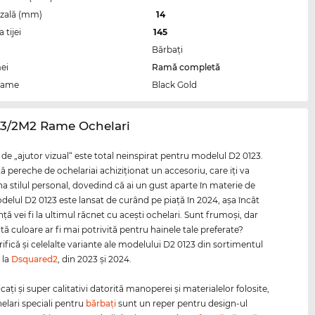
zală (mm)
14
tijei
145
Bărbaţi
ei
Ramă completă
rame
Black Gold
23/2M2 Rame Ochelari
de „ajutor vizual“ este total neinspirat pentru modelul D2 0123.
ă pereche de ochelariai achiziţionat un accesoriu, care iţi va
na stilul personal, dovedind că ai un gust aparte în materie de
elul D2 0123 este lansat de curând pe piaţă în 2024, aşa încât
ţă vei fi la ultimul răcnet cu aceşti ochelari. Sunt frumoşi, dar
ltă culoare ar fi mai potrivită pentru hainele tale preferate?
ifică şi celelalte variante ale modelului D2 0123 din sortimentul
 la
Dsquared2
, din 2023 şi 2024.
ţi şi super calitativi datorită manoperei şi materialelor folosite,
helari speciali pentru
bărbaţi
sunt un reper pentru design-ul