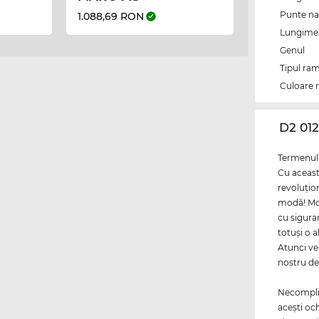
Punte na
1.088,69 RON
Lungimea 
Genul
Tipul ram
Culoare 
‌D2 01
Termenul 
Cu aceast
revoluţio
modă! Mod
cu siguran
totuşi o a
Atunci ver
nostru de
Necomplica
aceşti oc