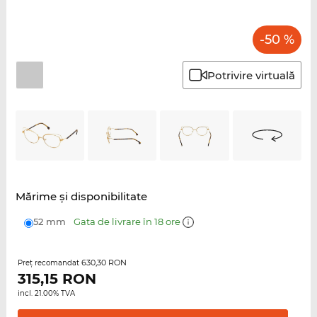
-50 %
Potrivire virtuală
Mărime şi disponibilitate
52 mm
Gata de livrare în 18 ore
630,30 RON
Preţ recomandat
315,15
RON
incl. 21.00% TVA