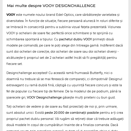
Mai multe despre VOOY DESIGNCHALLENGE
VOOY
este numele noului brand Edel-Optics, care sărbătorește varietatea și
diversitatea. În funcție de situație, fiecare persoană alunecă în roluri diferite și
se îmbracă în consecință pentru a sublinia vizual fațeta prezentată. Viziunea
VOOY și ochelarii de soare fac perfectă orice schimbare și te sprijină cu
schimbarea spontană a tipului. Cu
pachetul dublu VOOY
primești două
modele pe comandă, pe care le poți alege din întreaga gamă. Indiferent dacă
sunt doi ochelari de corecție, doi ochelari de soare sau doi ochelari diverși -
alcătuiește-ți propriul set de 2 ochelari astfel încât să fii pregătit(ă) pentru
fiecare set.
Designchallenge accepted! Cu această ramă frumoasă Butterfly, nici o
doamnă nu trebuie să se mai ferească de comparații, ci dimpotrivă! Designul
extravagant cu ramă dublă fină, câștigă cu ușurință fiecare concurs și este la
fel de popular cu fiecare tip de femeie. De la modelul de pe podium, până la
șoarecele gri,
VOOY Designchallenge
găsește mulți prieteni cu bun gust.
Toți ochelarii de vedere și de soare au fost proiectați de noi și, prin urmare,
sunt absolut unici. Există
peste 20.000 de combinații posibile
pentru a-ți crea
propriul pachet dublu personal. Vă rugăm să rețineți doar că trebuie adăugați
două modele în coșul de cumpărături înainte de a finaliza comanda. Dacă