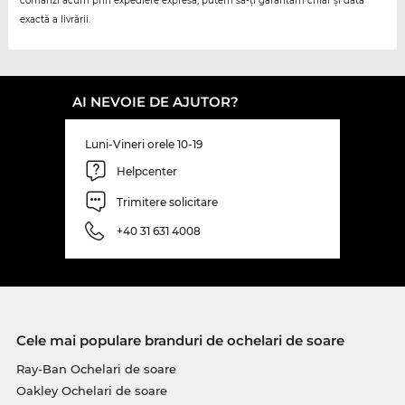
comanzi acum prin expediere expresă, putem să-ți garantăm chiar și data
exactă a livrării.
AI NEVOIE DE AJUTOR?
Luni-Vineri orele 10-19
Helpcenter
Trimitere solicitare
+40 31 631 4008
Cele mai populare branduri de ochelari de soare
Ray-Ban Ochelari de soare
Oakley Ochelari de soare