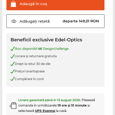
Adaugă în
coş
Adăugați
rețetă
departe 149,01 RON
Beneficii exclusive Edel-Optics
Stoc disponibil
46
Designchallenge
Livrare şi returnare gratuita
Drept la retur 30 de zile
Preţuri avantajoase
Cumpărare în cont
Livrare garantată până în
13 august 2026
:
Plasează
comanda în următoarele
19 ore şi 51 minute
şi
selectează
UPS-Express
la casă.