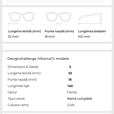
Lungime lentilă (mm)
Punte nazală (mm)
Lungimea brațelor
52 mm
16 mm
140 mm
Designchallenge InformaŢii modele
Dimensiuni & Detalii
S
Lungime lentilă (mm)
52
Punte nazală (mm)
16
Lungimea tijei
140
Genul
Femei
Tipul ramei
Ramă completă
Culoare rame
Gold