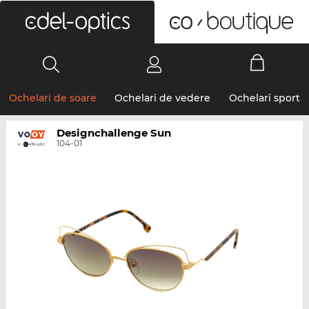
0
Ochelari de soare
Ochelari de vedere
Ochelari sport
Designchallenge Sun
104-01