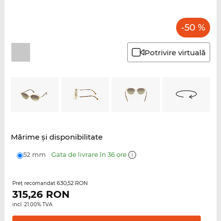
-50 %
Potrivire virtuală
Mărime şi disponibilitate
52 mm
Gata de livrare în 36 ore
630,52 RON
Preţ recomandat
315,26
RON
incl. 21.00% TVA