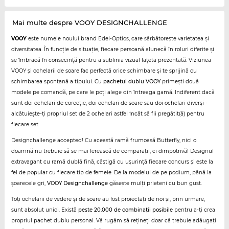
Mai multe despre VOOY DESIGNCHALLENGE
VOOY
este numele noului brand Edel-Optics, care sărbătorește varietatea și
diversitatea. În funcție de situație, fiecare persoană alunecă în roluri diferite și
se îmbracă în consecință pentru a sublinia vizual fațeta prezentată. Viziunea
VOOY și ochelarii de soare fac perfectă orice schimbare și te sprijină cu
schimbarea spontană a tipului. Cu
pachetul dublu VOOY
primești două
modele pe comandă, pe care le poți alege din întreaga gamă. Indiferent dacă
sunt doi ochelari de corecție, doi ochelari de soare sau doi ochelari diverși -
alcătuiește-ți propriul set de 2 ochelari astfel încât să fii pregătit(ă) pentru
fiecare set.
Designchallenge accepted! Cu această ramă frumoasă Butterfly, nici o
doamnă nu trebuie să se mai ferească de comparații, ci dimpotrivă! Designul
extravagant cu ramă dublă fină, câștigă cu ușurință fiecare concurs și este la
fel de popular cu fiecare tip de femeie. De la modelul de pe podium, până la
șoarecele gri,
VOOY Designchallenge
găsește mulți prieteni cu bun gust.
Toți ochelarii de vedere și de soare au fost proiectați de noi și, prin urmare,
sunt absolut unici. Există
peste 20.000 de combinații posibile
pentru a-ți crea
propriul pachet dublu personal. Vă rugăm să rețineți doar că trebuie adăugați