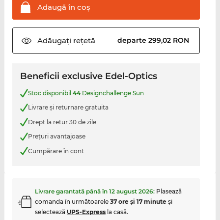
Adaugă în
coş
Adăugați
rețetă
departe 299,02 RON
Beneficii exclusive Edel-Optics
Stoc disponibil
44
Designchallenge Sun
Livrare şi returnare gratuita
Drept la retur 30 de zile
Preţuri avantajoase
Cumpărare în cont
Livrare garantată până în
12 august 2026
:
Plasează
comanda în următoarele
37 ore şi 17 minute
şi
selectează
UPS-Express
la casă.