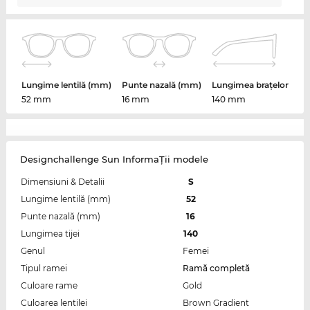
Lungime lentilă (mm)
Punte nazală (mm)
Lungimea brațelor
52 mm
16 mm
140 mm
Designchallenge Sun InformaŢii modele
Dimensiuni & Detalii
S
Lungime lentilă (mm)
52
Punte nazală (mm)
16
Lungimea tijei
140
Genul
Femei
Tipul ramei
Ramă completă
Culoare rame
Gold
Culoarea lentilei
Brown Gradient