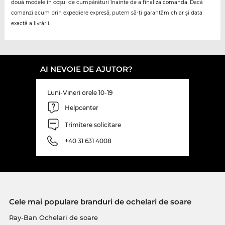
două modele în coșul de cumpărături înainte de a finaliza comanda. Dacă
comanzi acum prin expediere expresă, putem să-ți garantăm chiar și data
exactă a livrării.
AI NEVOIE DE AJUTOR?
Luni-Vineri orele 10-19
Helpcenter
Trimitere solicitare
+40 31 631 4008
Cele mai populare branduri de ochelari de soare
Ray-Ban Ochelari de soare