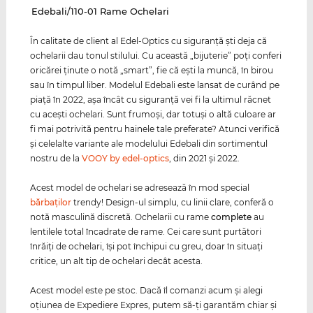
‌Edebali/110-01 Rame Ochelari
În calitate de client al Edel-Optics cu siguranţă şti deja că
ochelarii dau tonul stilului. Cu această „bijuterie” poţi conferi
oricărei ţinute o notă „smart”, fie că eşti la muncă, în birou
sau în timpul liber. Modelul Edebali este lansat de curând pe
piaţă în 2022, aşa încât cu siguranţă vei fi la ultimul răcnet
cu aceşti ochelari. Sunt frumoşi, dar totuşi o altă culoare ar
fi mai potrivită pentru hainele tale preferate? Atunci verifică
şi celelalte variante ale modelului Edebali din sortimentul
nostru de la
VOOY by edel-optics
, din 2021 şi 2022.
Acest model de ochelari se adresează în mod special
bărbaţilor
trendy! Design-ul simplu, cu linii clare, conferă o
notă masculină discretă. Ochelarii cu rame
complete
au
lentilele total încadrate de rame. Cei care sunt purtători
înrăiţi de ochelari, îşi pot închipui cu greu, doar în situaţi
critice, un alt tip de ochelari decât acesta.
Acest model este pe stoc. Dacă îl comanzi acum şi alegi
oţiunea de Expediere Expres, putem să-ţi garantăm chiar şi