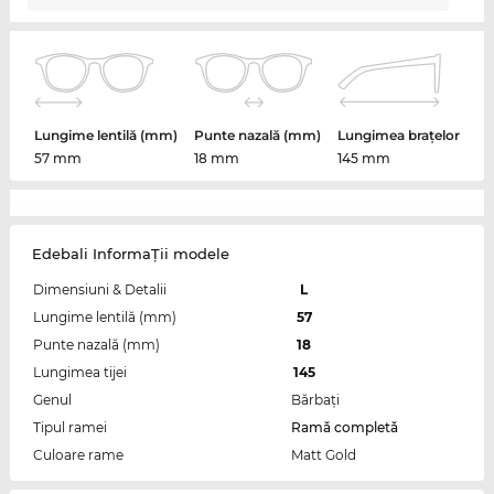
Lungime lentilă (mm)
Punte nazală (mm)
Lungimea brațelor
57 mm
18 mm
145 mm
Edebali InformaŢii modele
Dimensiuni & Detalii
L
Lungime lentilă (mm)
57
Punte nazală (mm)
18
Lungimea tijei
145
Genul
Bărbaţi
Tipul ramei
Ramă completă
Culoare rame
Matt Gold