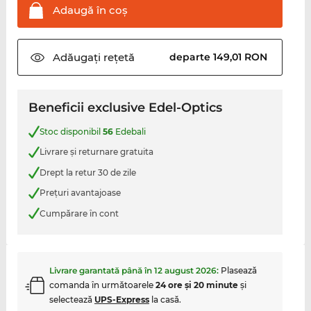
Adaugă în
coş
Adăugați
rețetă
departe 149,01 RON
Beneficii exclusive Edel-Optics
Stoc disponibil
56
Edebali
Livrare şi returnare gratuita
Drept la retur 30 de zile
Preţuri avantajoase
Cumpărare în cont
Livrare garantată până în
12 august 2026
:
Plasează
comanda în următoarele
24 ore şi 20 minute
şi
selectează
UPS-Express
la casă.