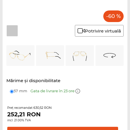
-60 %
Potrivire virtuală
Mărime şi disponibilitate
57 mm
Gata de livrare în 23 ore
630,52 RON
Preţ recomandat
252,21
RON
incl. 21.00% TVA