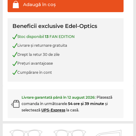
Adaugă în
coş
Beneficii exclusive Edel-Optics
Stoc disponibil
13
FAN EDITION
Livrare şi returnare gratuita
Drept la retur 30 de zile
Preţuri avantajoase
Cumpărare în cont
Livrare garantată până în
12 august 2026
:
Plasează
comanda în următoarele
54 ore şi 39 minute
şi
selectează
UPS-Express
la casă.