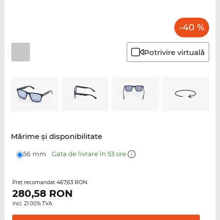
-40 %
Potrivire virtuală
Mărime şi disponibilitate
56 mm
Gata de livrare în 53 ore
467,63 RON
Preţ recomandat
280,58
RON
incl. 21.00% TVA