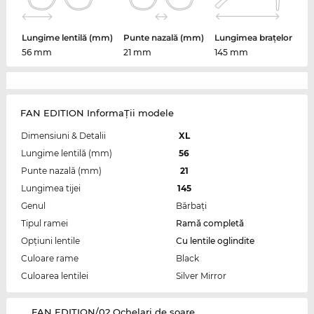
Lungime lentilă (mm)
Punte nazală (mm)
Lungimea brațelor
56 mm
21 mm
145 mm
FAN EDITION InformaŢii modele
Dimensiuni & Detalii
XL
Lungime lentilă (mm)
56
Punte nazală (mm)
21
Lungimea tijei
145
Genul
Bărbaţi
Tipul ramei
Ramă completă
Opțiuni lentile
Cu lentile oglindite
Culoare rame
Black
Culoarea lentilei
Silver Mirror
‌FAN EDITION/02 Ochelari de soare