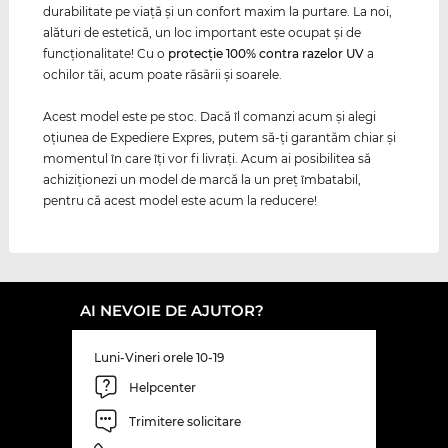
durabilitate pe viaţă şi un confort maxim la purtare. La noi,
alături de estetică, un loc important este ocupat şi de
funcţionalitate! Cu o
protecţie 100% contra razelor
UV
a
ochilor tăi, acum poate răsării şi soarele.
Acest model este pe stoc. Dacă îl comanzi acum şi alegi
oţiunea de Expediere Expres, putem să-ţi garantăm chiar şi
momentul în care îţi vor fi livraţi. Acum ai posibilitea să
achiziţionezi un model de marcă la un preţ îmbatabil,
pentru că acest model este acum la reducere!
AI NEVOIE DE AJUTOR?
Luni-Vineri orele 10-19
Helpcenter
Trimitere solicitare