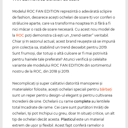
Modelul ROC FAN EDITION reprezintă o adevărată sclipire
de fashion, deoarece aceşti ochelari de soare îţi vor conferi o
strălucire aparte, care va transforma noaptea în zi fără a fi
nici măcar o rază de soare necesară. Cu acest nou model de
la
ROC
poţi demonstra că eşti un „trend-setter“ veritabil.
Chiar şi în sezonul actual, acest brand reuşeşte să se impună
prin colecţia sa, stabilind un trend deosebit pentru 2019.
Sunt frumoşi, dar totuşi o altă culoare ar fi mai potrivită
pentru hainele tale preferate? Atunci verifică şi celelalte
variante ale modelului ROC FAN EDITION din sortimentul
nostru de la ROC, din 2018 şi 2019.
Necomplicaţi şi super calitativi datorită manoperei şi
materialelor folosite, aceşti ochelari speciali pentru
bărbaţi
sunt un reper pentru design-ul elegant şi pentru cultivarea
încrederii de sine. Ochelarii cu rame
complete
au lentilele
total încadrate de rame. Cei care sunt purtători înrăiţi de
ochelari, îşi pot închipui cu greu, doar în situaţi critice, un alt
tip de ochelari decât acesta.
Plasticul
este un material
extrem de uşor şi flexibil. Acest fapt conferă ramelor o