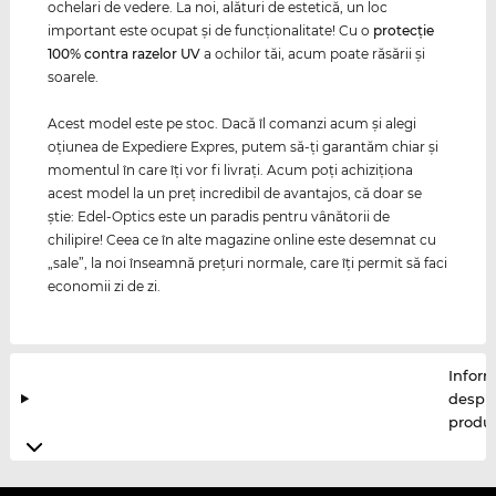
ochelari de vedere. La noi, alături de estetică, un loc
important este ocupat şi de funcţionalitate! Cu o
protecţie
100% contra razelor
UV
a ochilor tăi, acum poate răsării şi
soarele.
Acest model este pe stoc. Dacă îl comanzi acum şi alegi
oţiunea de Expediere Expres, putem să-ţi garantăm chiar şi
momentul în care îţi vor fi livraţi. Acum poţi achiziţiona
acest model la un preţ incredibil de avantajos, că doar se
ştie: Edel-Optics este un paradis pentru vânătorii de
chilipire! Ceea ce în alte magazine online este desemnat cu
„sale”, la noi înseamnă preţuri normale, care îţi permit să faci
economii zi de zi.
Inform
despr
produ