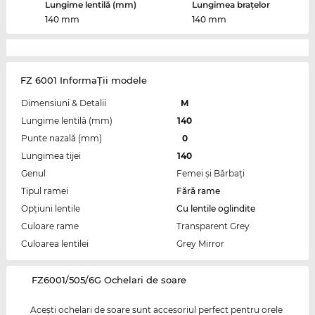
Lungime lentilă (mm)
Lungimea brațelor
140 mm
140 mm
FZ 6001 InformaŢii modele
Dimensiuni & Detalii
M
Lungime lentilă (mm)
140
Punte nazală (mm)
0
Lungimea tijei
140
Genul
Femei şi Bărbaţi
Tipul ramei
Fără rame
Opțiuni lentile
Cu lentile oglindite
Culoare rame
Transparent Grey
Culoarea lentilei
Grey Mirror
‌FZ6001/505/6G Ochelari de soare
Aceşti ochelari de soare sunt accesoriul perfect pentru orele