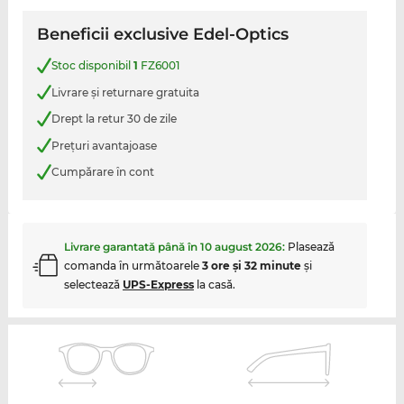
Beneficii exclusive Edel-Optics
Stoc disponibil
1
FZ6001
Livrare şi returnare gratuita
Drept la retur 30 de zile
Preţuri avantajoase
Cumpărare în cont
Livrare garantată până în
10 august 2026
:
Plasează
comanda în următoarele
3 ore şi 32 minute
şi
selectează
UPS-Express
la casă.