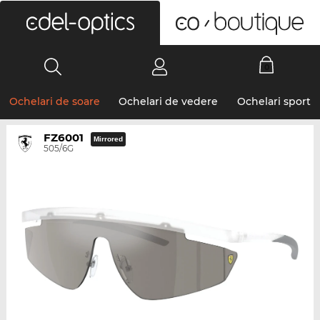
0
Ochelari de soare
Ochelari de vedere
Ochelari sport
FZ6001
Mirrored
505/6G