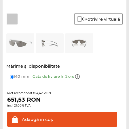
Potrivire virtuală
Mărime şi disponibilitate
140 mm
Gata de livrare în 2 ore
814,42 RON
Preţ recomandat
651,53
RON
incl. 21.00% TVA
Adaugă în
coş