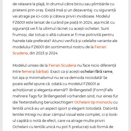
de relaxare la plajă, în drumul către birou sau plimbările cu
prietenii prin oraş. Există însă şi un dezavantaj: cu siguranţă
vei atrage pe ici-colo şi câteva priviri invidioase. Modelul
FZ6001 este lansat de curând pe piaţă în 2024, aşa încât cu
siguranţă vei fi la ultimul răcnet cu aceşti ochelari. Sunt
frumoşi, dar totuşi o altă culoare ar fi mai potrivită pentru
hainele tale preferate? Atunci verifică şi celelalte variante ale
modelului FZ6001 din sortimentul nostru de la
Ferrari
Scuderia
, din 2023 şi 2024.
Modelul unisex de la
Ferrari Scuderia
nu face nicio diferenţă
între
femei
şi
bărbaţi
. Exact ca şi aceşti
ochelari fără rame
,
tot aşa şi minimalismul nu se va demoda niciodată! Se
poate astfel spune că: odată cu modelul FZ6001 ai
achiziţionat şi eleganţa eternă!7. Brillengestell (Form)Falls
mehrere Tags für Brillengestell vorhanden sind, nur eines für
die Texterstellung berücksichtigen!
Ochelarii tip monoclu
cu
lentilă unică au un aspect sport şi elegant totodată. Datorită
lentilei întregi nu doar câmpul vizual este complet, ci şi look-
ul capătă o notă de efect, care va atrage multe priviri.
Ochelarii cu lentilă unică nu pot fi prelucraţi sub formă de