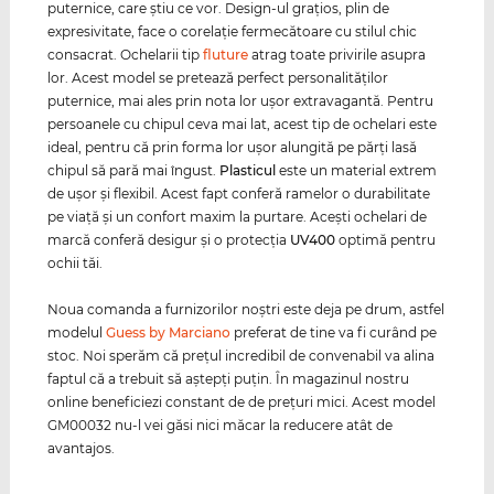
puternice, care ştiu ce vor. Design-ul graţios, plin de
expresivitate, face o corelaţie fermecătoare cu stilul chic
consacrat. Ochelarii tip
fluture
atrag toate privirile asupra
lor. Acest model se pretează perfect personalităţilor
puternice, mai ales prin nota lor uşor extravagantă. Pentru
persoanele cu chipul ceva mai lat, acest tip de ochelari este
ideal, pentru că prin forma lor uşor alungită pe părţi lasă
chipul să pară mai îngust.
Plasticul
este un material extrem
de uşor şi flexibil. Acest fapt conferă ramelor o durabilitate
pe viaţă şi un confort maxim la purtare. Aceşti ochelari de
marcă conferă desigur şi o protecţia
UV400
optimă pentru
ochii tăi.
Noua comanda a furnizorilor noştri este deja pe drum, astfel
modelul
Guess by Marciano
preferat de tine va fi curând pe
stoc. Noi sperăm că preţul incredibil de convenabil va alina
faptul că a trebuit să aştepţi puţin. În magazinul nostru
online beneficiezi constant de de preţuri mici. Acest model
GM00032 nu-l vei găsi nici măcar la reducere atât de
avantajos.