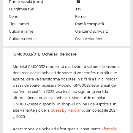
Punte nazală (mm)
19
Lungimea tijei
135
Genul
Femei
Tipul ramei
Ramă completă
Culoare rame
Glänzend Schwarz
Culoarea lentilei
Grau Verlaufend
‌GM00032/01B Ochelari de soare
Modelul GM00032 reprezintă o adevărată sclipire de fashion,
deoarece aceşti ochelari de soare îţi vor conferi o strălucire
aparte, care va transforma noaptea în zi fără a fi nici măcar
o rază de soare necesară. Modelul GM00032 este lansat de
curând pe piaţă în 2025, aşa încât cu siguranţă vei fi la
ultimul răcnet cu aceşti ochelari. Modelul de ochelari
GM00032 este disponibil în shop-ul online Edel-Optics şi în
alte variante şic de la
Guess by Marciano
, din colecţiile 2024
şi 2025.
Acest model de ochelari a fost special creat pentru
femeile