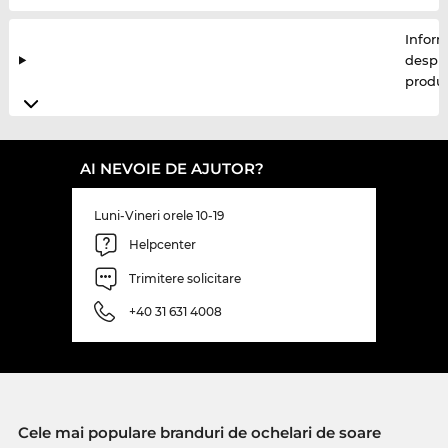
Inform
despr
produ
AI NEVOIE DE AJUTOR?
Luni-Vineri orele 10-19
Helpcenter
Trimitere solicitare
+40 31 631 4008
Cele mai populare branduri de ochelari de soare