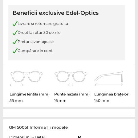
Beneficii exclusive Edel-Optics
Livrare şi returnare gratuita
Drept la retur 30 de zile
Preţuri avantajoase
Cumpărare în cont
Lungime lentilă (mm)
Punte nazală (mm)
Lungimea brațelor
55 mm
16 mm
140 mm
GM 50051 InformaŢii modele
Dimensiuni & Detalii
M