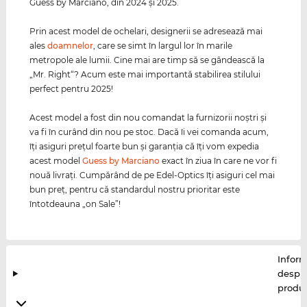
Guess by Marciano, din 2024 şi 2025.
Prin acest model de ochelari, designerii se adresează mai
ales
doamnelor
, care se simt în largul lor în marile
metropole ale lumii. Cine mai are timp să se gândească la
„Mr. Right“? Acum este mai importantă stabilirea stilului
perfect pentru 2025!
Acest model a fost din nou comandat la furnizorii noştri şi
va fi în curând din nou pe stoc. Dacă îi vei comanda acum,
îţi asiguri preţul foarte bun şi garanţia că îţi vom expedia
acest model
Guess by Marciano
exact în ziua în care ne vor fi
nouă livraţi. Cumpărând de pe Edel-Optics îţi asiguri cel mai
bun preţ, pentru că standardul nostru prioritar este
întotdeauna „on Sale”!
Inform
despr
produ