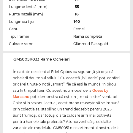
Lungime lentilă (mm)
55
Punte nazală (mm)
16
Lungimea tijei
140
Genul
Femei
Tipul ramei
Ramă completă
Culoare rame
Glänzend Blassgold
‌GM50051/033 Rame Ochelari
În calitate de client al Edel-Optics cu siguranţă şti deja că
ochelarii dau tonul stilului. Cu această „bijuterie” poţi conferi
oricărei ţinute o notă „smart”, fie că eşti la muncă, în birou
sau în timpul liber. Cu acest nou model de la
Guess by
Marciano
poţi demonstra că eşti un „trend-setter“ veritabil.
Chiar şi în sezonul actual, acest brand reuşeşte să se impună
prin colecţia sa, stabilind un trend deosebit pentru 2025.
Sunt frumoşi, dar totuşi o altă culoare ar fi mai potrivită
pentru hainele tale preferate? Atunci verifică şi celelalte
variante ale modelului GM50051 din sortimentul nostru de la