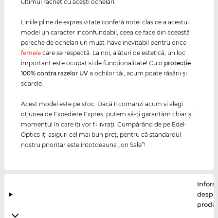
ultimul răcnet cu aceşti ochelari.
Liniile pline de expresivitate conferă notei clasice a acestui
model un caracter inconfundabil, ceea ce face din această
pereche de ochelari un must-have inevitabil pentru orice
femeie
care se respectă. La noi, alături de estetică, un loc
important este ocupat şi de funcţionalitate! Cu o
protecţie
100% contra razelor
UV
a ochilor tăi, acum poate răsării şi
soarele.
Acest model este pe stoc. Dacă îl comanzi acum şi alegi
oţiunea de Expediere Expres, putem să-ţi garantăm chiar şi
momentul în care îţi vor fi livraţi. Cumpărând de pe Edel-
Optics îţi asiguri cel mai bun preţ, pentru că standardul
nostru prioritar este întotdeauna „on Sale”!
Inform
despr
produ