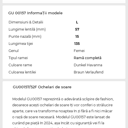
GU 00157 InformaŢii modele
Dimensiuni & Detalii
L
Lungime lentilă (mm)
57
Punte nazală (mm)
15
Lungimea tijei
135
Genul
Femei
Tipul ramei
Ramă completă
Culoare rame
Dunkel Havanna
Culoarea lentilei
Braun Verlaufend
‌GU00157/52F Ochelari de soare
Modelul GU00157 reprezintă o adevărată sclipire de fashion,
deoarece aceşti ochelari de soare îţi vor conferi o strălucire
aparte, care va transforma noaptea în zi fără a fi nici măcar
o rază de soare necesară. Modelul GU00157 este lansat de
curând pe piaţă în 2024, aşa încât cu siguranţă vei fi la