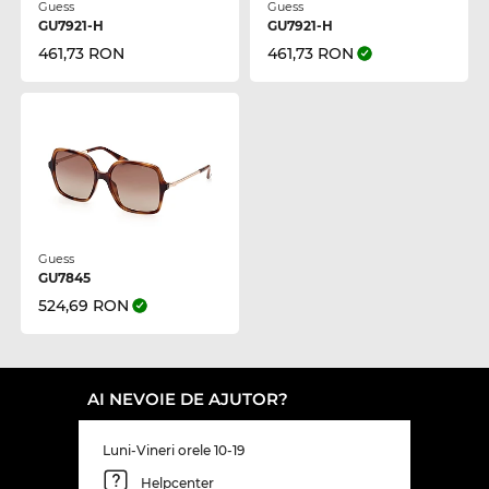
Guess
Guess
GU7921-H
GU7921-H
461,73 RON
461,73 RON
Guess
GU7845
524,69 RON
AI NEVOIE DE AJUTOR?
Luni-Vineri orele 10-19
Helpcenter