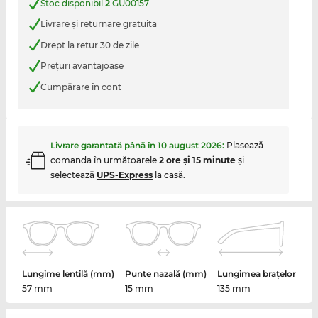
Stoc disponibil
2
GU00157
Livrare şi returnare gratuita
Drept la retur 30 de zile
Preţuri avantajoase
Cumpărare în cont
Livrare garantată până în
10 august 2026
:
Plasează
comanda în următoarele
2 ore şi 15 minute
şi
selectează
UPS-Express
la casă.
Lungime lentilă (mm)
Punte nazală (mm)
Lungimea brațelor
57 mm
15 mm
135 mm