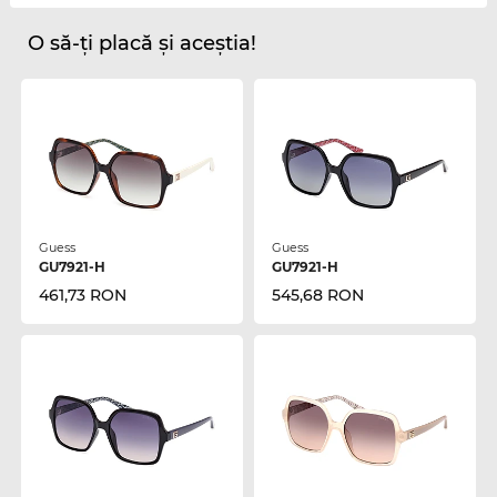
O să-ți placă și aceștia!
Guess
Guess
GU7921-H
GU7921-H
461,73 RON
545,68 RON