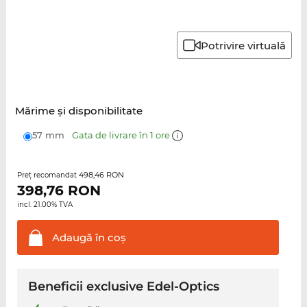
Potrivire virtuală
Mărime şi disponibilitate
57 mm
Gata de livrare în 1 ore
498,46 RON
Preţ recomandat
398,76
RON
incl. 21.00% TVA
Adaugă în
coş
Beneficii exclusive Edel-Optics