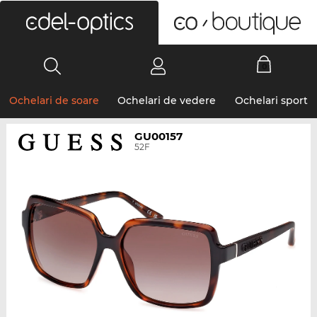
0
Ochelari de soare
Ochelari de vedere
Ochelari sport
GU00157
52F