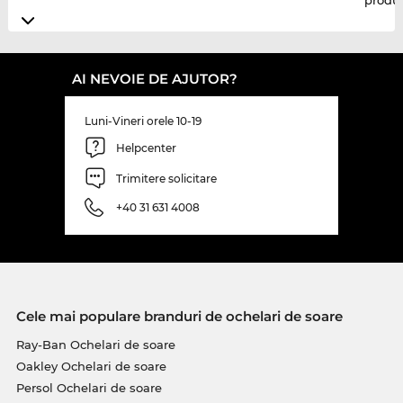
produ
AI NEVOIE DE AJUTOR?
Luni-Vineri orele 10-19
Helpcenter
Trimitere solicitare
+40 31 631 4008
Cele mai populare branduri de ochelari de soare
Ray-Ban Ochelari de soare
Oakley Ochelari de soare
Persol Ochelari de soare