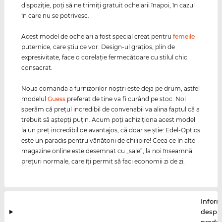
dispoziţie, poţi să ne trimiţi gratuit ochelarii înapoi, în cazul
în care nu se potrivesc.
Acest model de ochelari a fost special creat pentru
femeile
puternice, care ştiu ce vor. Design-ul graţios, plin de
expresivitate, face o corelaţie fermecătoare cu stilul chic
consacrat.
Noua comanda a furnizorilor noştri este deja pe drum, astfel
modelul
Guess
preferat de tine va fi curând pe stoc. Noi
sperăm că preţul incredibil de convenabil va alina faptul că a
trebuit să aştepţi puţin. Acum poţi achiziţiona acest model
la un preţ incredibil de avantajos, că doar se ştie: Edel-Optics
este un paradis pentru vânătorii de chilipire! Ceea ce în alte
magazine online este desemnat cu „sale”, la noi înseamnă
preţuri normale, care îţi permit să faci economii zi de zi.
Inform
despr