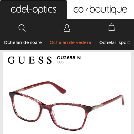
0
Ochelari de soare
Ochelari de vedere
Ochelari sport
GU2658-N
066