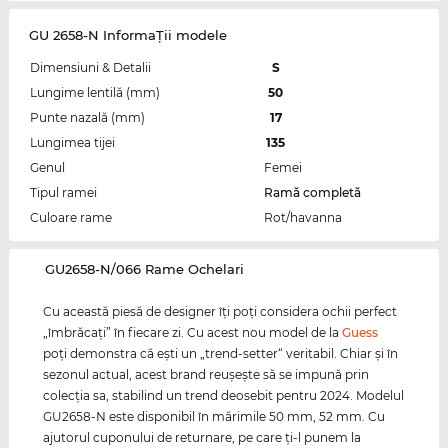
GU 2658-N InformaŢii modele
Dimensiuni & Detalii
S
Lungime lentilă (mm)
50
Punte nazală (mm)
17
Lungimea tijei
135
Genul
Femei
Tipul ramei
Ramă completă
Culoare rame
Rot/havanna
‌GU2658-N/066 Rame Ochelari
Cu această piesă de designer îţi poţi considera ochii perfect
„îmbrăcaţi” în fiecare zi. Cu acest nou model de la
Guess
poţi demonstra că eşti un „trend-setter“ veritabil. Chiar şi în
sezonul actual, acest brand reuşeşte să se impună prin
colecţia sa, stabilind un trend deosebit pentru 2024. Modelul
GU2658-N este disponibil în mărimile 50 mm, 52 mm. Cu
ajutorul cuponului de returnare, pe care ţi-l punem la