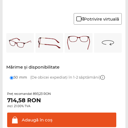
Potrivire virtuală
Mărime şi disponibilitate
50 mm
(De obicei expediați în 1-2 săptămâni)
893,23 RON
Preţ recomandat
714,58
RON
incl. 21.00% TVA
Adaugă în
coş