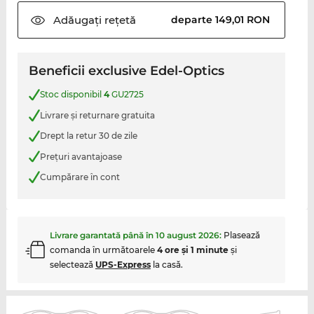
Adăugați
rețetă
departe 149,01 RON
Beneficii exclusive Edel-Optics
Stoc disponibil
4
GU2725
Livrare şi returnare gratuita
Drept la retur 30 de zile
Preţuri avantajoase
Cumpărare în cont
Livrare garantată până în
10 august 2026
:
Plasează
comanda în următoarele
4 ore şi 1 minute
şi
selectează
UPS-Express
la casă.