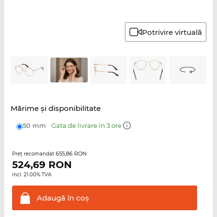
Potrivire virtuală
Mărime şi disponibilitate
50 mm
Gata de livrare în 3 ore
655,86 RON
Preţ recomandat
524,69
RON
incl. 21.00% TVA
Adaugă în
coş