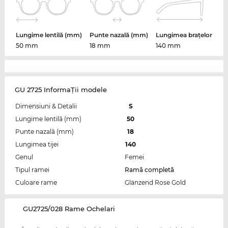
Lungime lentilă (mm)
Punte nazală (mm)
Lungimea brațelor
50 mm
18 mm
140 mm
GU 2725 InformaŢii modele
Dimensiuni & Detalii
S
Lungime lentilă (mm)
50
Punte nazală (mm)
18
Lungimea tijei
140
Genul
Femei
Tipul ramei
Ramă completă
Culoare rame
Glänzend Rose Gold
‌GU2725/028 Rame Ochelari