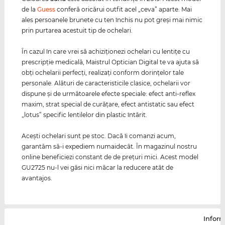
de la
Guess
conferă oricărui outfit acel „ceva” aparte. Mai
ales persoanele brunete cu ten închis nu pot greşi mai nimic
prin purtarea acestuit tip de ochelari.
În cazul în care vrei să achiziţionezi ochelari cu lentiţe cu
prescripţie medicală, Maistrul Optician Digital te va ajuta să
obţi ochelarii perfecţi, realizaţi conform dorinţelor tale
personale. Alături de caracteristicile clasice, ochelarii vor
dispune şi de următoarele efecte speciale: efect anti-reflex
maxim, strat special de curăţare, efect antistatic sau efect
„lotus” specific lentilelor din plastic întărit.
Aceşti ochelari sunt pe stoc. Dacă îi comanzi acum,
garantăm să-i expediem numaidecât. În magazinul nostru
online beneficiezi constant de de preţuri mici. Acest model
GU2725 nu-l vei găsi nici măcar la reducere atât de
avantajos.
Inform