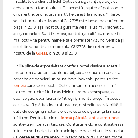
În calitate de client al Edel-Optics cu siguranţă şti deja că
ochelarii dau tonul stilului. Cu această „bijuterie” poţi conferi
oricărei ţinute o notă „smart”, fie că eşti la muncă, în birou
sau în timpul liber. Modelul GU2725 este lansat de curând pe
piaţă în 2019, aşa încât cu siguranţă vei fi la ultimul răcnet cu
aceşti ochelari. Sunt frumoşi, dar totuşi o altă culoare ar fi
mai potrivită pentru hainele tale preferate? Atunci verifică şi
celelalte variante ale modelului GU2725 din sortimentul
nostru de la
Guess
, din 2018 şi 2019.
Liniile pline de expresivitate conferă notei clasice a acestui
model un caracter inconfundabil, ceea ce face din această
pereche de ochelari un must-have inevitabil pentru orice
femeie
care se respectă. Ochelarii sunt un accesoriu „in“.
Extrem de iubite fiind modelele cu ramele
complete
, că
doar se ştie: doar lucrurile întregi îşi merită preţul! În acest
caz nu va fi plătită doar robusteţea, ci şi calitatea vizibilităţii
dată de design şi materiale, care este cu siguranţă la mare
înălţime. Pentru feţele cu
formă pătrată
,
lentilele rotunde
sunt extrem de avantajoase. Contururile dure contrastrează
într-un mod delicat cu formele lipsite de canturi ale ramelor.
Culoarea
auriu
este absolut în tendinţe în 2019. Acest model