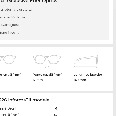
cii exclusive Edel-Optics
 şi returnare gratuita
a retur 30 de zile
i avantajoase
are în cont
 lentilă (mm)
Punte nazală (mm)
Lungimea brațelor
17 mm
140 mm
226 InformaŢii modele
i & Detalii
M
lentilă (mm)
52