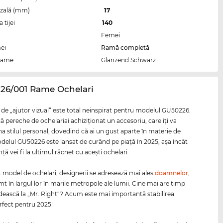
zală (mm)
17
tijei
140
Femei
ei
Ramă completă
rame
Glänzend Schwarz
226/001 Rame Ochelari
de „ajutor vizual“ este total neinspirat pentru modelul GU50226.
ă pereche de ochelariai achiziţionat un accesoriu, care iţi va
na stilul personal, dovedind că ai un gust aparte în materie de
elul GU50226 este lansat de curând pe piaţă în 2025, aşa încât
ţă vei fi la ultimul răcnet cu aceşti ochelari.
t model de ochelari, designerii se adresează mai ales
doamnelor
,
mt în largul lor în marile metropole ale lumii. Cine mai are timp
dească la „Mr. Right“? Acum este mai importantă stabilirea
erfect pentru 2025!