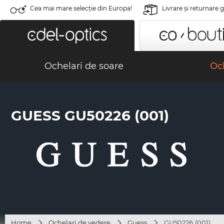
Cea mai mare selecție din Europa!
Livrare şi returnare 
Ochelari de soare
Och
GUESS GU50226 (001)
Home
Ochelari de vedere
Guess
GU50226 (001)