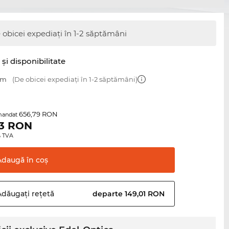
 obicei expediați în 1-2 săptămâni
şi disponibilitate
mm
(De obicei expediați în 1-2 săptămâni)
656,79 RON
mandat
3
RON
0% TVA
Adaugă în
coş
Adăugați
rețetă
departe 149,01 RON