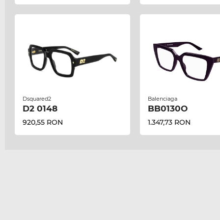
Dsquared2
Balenciaga
D2 0148
BB0130O
920,55 RON
1.347,73 RON