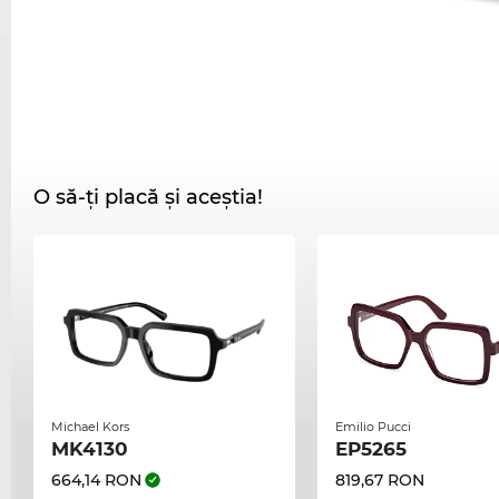
O să-ți placă și aceștia!
Michael Kors
Emilio Pucci
MK4130
EP5265
664,14 RON
819,67 RON