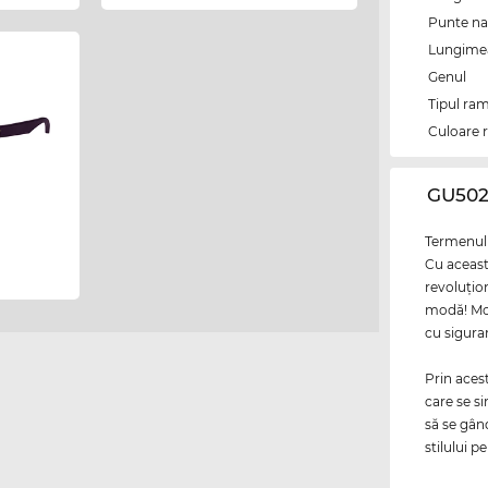
Punte na
Lungimea 
Genul
Tipul ram
Culoare 
‌GU50
Termenul 
Cu aceast
revoluţio
modă! Mod
cu siguran
Prin aces
care se si
să se gân
stilului p