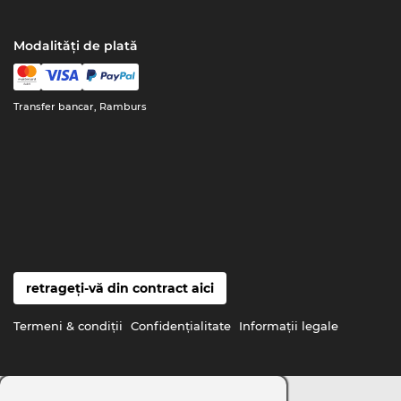
Modalități de plată
Transfer bancar, Ramburs
retrageți-vă din contract aici
Termeni & condiţii
Confidenţialitate
Informaţii legale