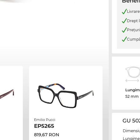
Benefi
Livrare
Drept l
Preţur
Cumpăr
Lungime
52 mm
Emilio Pucci
GU 50
EP5265
Dimensiun
819,67 RON
Lungime 