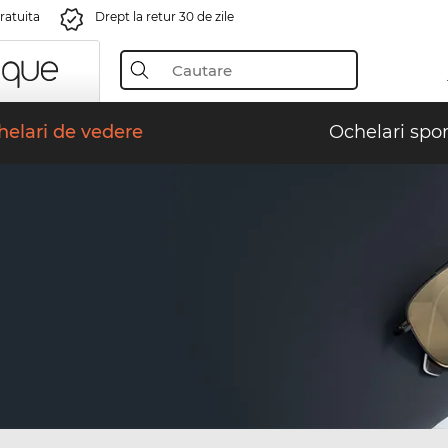
gratuita
Drept la retur 30 de zile
elari de vedere
Ochelari spor