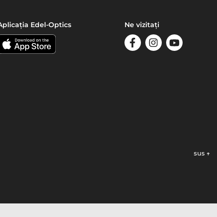
Aplicația Edel-Optics
Ne vizitați
sus