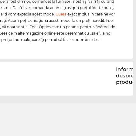
l a fost din nou comandat la furnizorii noştri şi va fi în curând
e stoc. Dacă îi vei comanda acum, îţi asiguri preţul foarte bun şi
că îţi vom expedia acest model
Guess
exact în ziua în care ne vor
vraţi. Acum poţi achiziţiona acest model la un preţ incredibil de
, că doar se ştie: Edel-Optics este un paradis pentru vânătorii de
 Ceea ce în alte magazine online este desemnat cu „sale”, la noi
reţuri normale, care îţi permit să faci economii zi de zi.
Informa
despre
produc