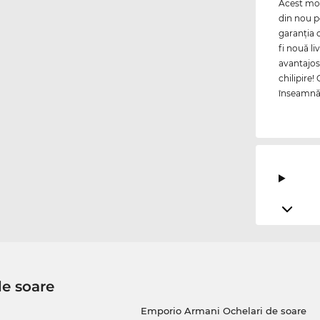
Acest mode
din nou p
garanţia 
fi nouă li
avantajos
chilipire!
înseamnă p
de soare
Emporio Armani Ochelari de soare