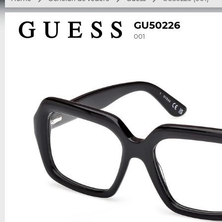
GU50226
001