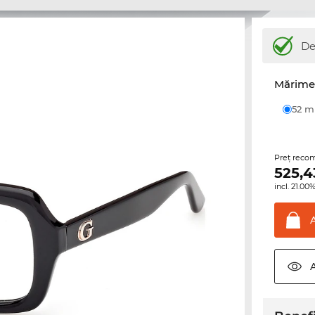
De
Mărime 
52 
Preţ reco
525,4
incl. 21.0