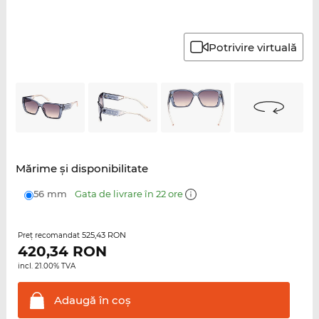
Potrivire virtuală
Mărime şi disponibilitate
56 mm
Gata de livrare în 22 ore
525,43 RON
Preţ recomandat
420,34
RON
incl. 21.00% TVA
Adaugă în
coş