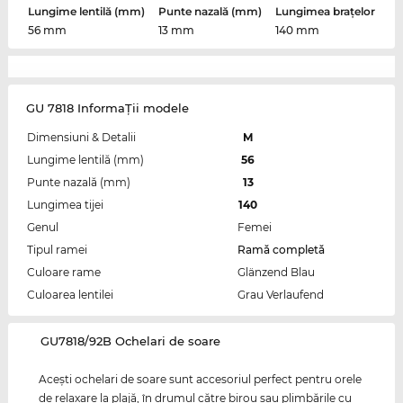
Lungime lentilă (mm)
Punte nazală (mm)
Lungimea brațelor
56 mm
13 mm
140 mm
GU 7818 InformaŢii modele
Dimensiuni & Detalii
M
Lungime lentilă (mm)
56
Punte nazală (mm)
13
Lungimea tijei
140
Genul
Femei
Tipul ramei
Ramă completă
Culoare rame
Glänzend Blau
Culoarea lentilei
Grau Verlaufend
‌GU7818/92B Ochelari de soare
Aceşti ochelari de soare sunt accesoriul perfect pentru orele
de relaxare la plajă, în drumul către birou sau plimbările cu