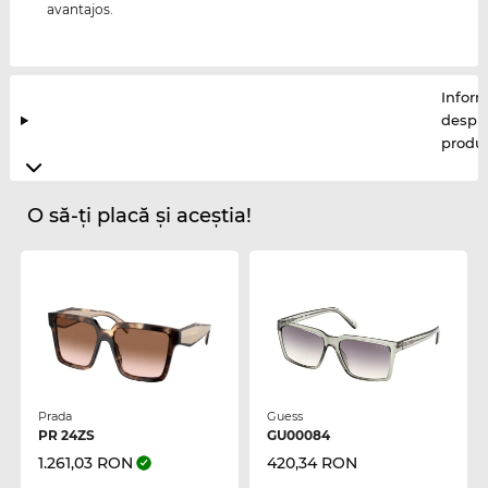
avantajos.
Inform
despr
produ
O să-ți placă și aceștia!
Prada
Guess
PR 24ZS
GU00084
1.261,03 RON
420,34 RON