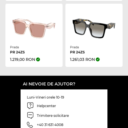
Prada
Prada
PR 24ZS
PR 24ZS
1.219,00 RON
1.261,03 RON
AI NEVOIE DE AJUTOR?
Luni-Vineri orele 10-19
Helpcenter
Trimitere solicitare
+40 31 631 4008