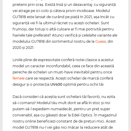
prietenii prin oraş. Există însă şi un dezavantaj: cu siguranţă
vei atrage pe ici-colo şi câteva priviri invidioase. Modelul
GU7818 este lansat de curând pe piaţă în 2021, aşa încât cu
siguranţă vei fi la ultimul răcnet cu aceşti ochelari. Sunt
frumoşi, dar totuşi o altă culoare ar fi mai potrivită pentru
hainele tale preferate? Atunci verifică şi celelalte variante ale
modelului GU7818 din sortimentul nostru de la
Guess
, din
2020 şi 2021.
Liniile pline de expresivitate conferă notei clasice a acestui
model un caracter inconfundabil, ceea ce face din această
pereche de ochelari un must-have inevitabil pentru orice
femeie
care se respectă. Aceşti ochelari de marcă conferă
desigur şi o protecţia
UV400
optimă pentru ochii tăi.
Dacă consideri că aceştia sunt ochelarii tăi favoriţi, nu ezita
să-i comanzi! Modelul tău mult dorit se află în stoc şi noi
putem să-l expediem numaidecât, pentru un preţ super
convenabil, aşa cu găseşti doar la Edel-Optics. În magazinul
nostru online beneficiezi constant de de preţuri mici. Acest
model GU7818 nu-l vei găsi nici măcar la reducere atât de