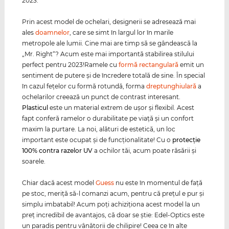
2023.
Prin acest model de ochelari, designerii se adresează mai
ales
doamnelor
, care se simt în largul lor în marile
metropole ale lumii. Cine mai are timp să se gândească la
„Mr. Right“? Acum este mai importantă stabilirea stilului
perfect pentru 2023!Ramele cu
formă rectangulară
emit un
sentiment de putere şi de încredere totală de sine. În special
în cazul feţelor cu formă rotundă, forma
dreptunghiulară
a
ochelarilor creează un punct de contrast interesant.
Plasticul
este un material extrem de uşor şi flexibil. Acest
fapt conferă ramelor o durabilitate pe viaţă şi un confort
maxim la purtare. La noi, alături de estetică, un loc
important este ocupat şi de funcţionalitate! Cu o
protecţie
100% contra razelor
UV
a ochilor tăi, acum poate răsării şi
soarele.
Chiar dacă acest model
Guess
nu este în momentul de faţă
pe stoc, meriţă să-l comanzi acum, pentru că preţul e pur şi
simplu imbatabil! Acum poţi achiziţiona acest model la un
preţ incredibil de avantajos, că doar se ştie: Edel-Optics este
un paradis pentru vânătorii de chilipire! Ceea ce în alte