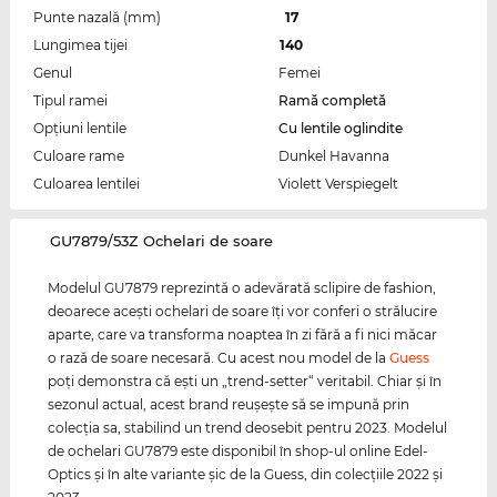
Punte nazală (mm)
17
Lungimea tijei
140
Genul
Femei
Tipul ramei
Ramă completă
Opțiuni lentile
Cu lentile oglindite
Culoare rame
Dunkel Havanna
Culoarea lentilei
Violett Verspiegelt
‌GU7879/53Z Ochelari de soare
Modelul GU7879 reprezintă o adevărată sclipire de fashion,
deoarece aceşti ochelari de soare îţi vor conferi o strălucire
aparte, care va transforma noaptea în zi fără a fi nici măcar
o rază de soare necesară. Cu acest nou model de la
Guess
poţi demonstra că eşti un „trend-setter“ veritabil. Chiar şi în
sezonul actual, acest brand reuşeşte să se impună prin
colecţia sa, stabilind un trend deosebit pentru 2023. Modelul
de ochelari GU7879 este disponibil în shop-ul online Edel-
Optics şi în alte variante şic de la Guess, din colecţiile 2022 şi