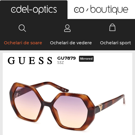
0
Ochelari de soare
Ochelari de vedere
Ochelari sport
GU7879
Mirrored
53Z