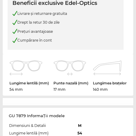
Beneficii exclusive Edel-Optics
Livrare şi returnare gratuita
Drept la retur 30 de zile
Preţuri avantajoase
Cumpărare în cont
Lungime lentilă (mm)
Punte nazală (mm)
Lungimea brațelor
54 mm
17 mm
140 mm
GU 7879 InformaŢii modele
Dimensiuni & Detalii
M
Lungime lentilă (mm)
54