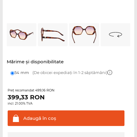
Mărime şi disponibilitate
54 mm
(De obicei expediați în 1-2 săptămâni)
499,16 RON
Preţ recomandat
399,33
RON
incl. 21.00% TVA
Adaugă în
coş