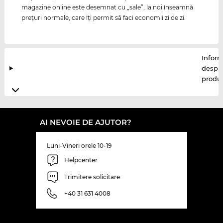
magazine online este desemnat cu „sale”, la noi înseamnă
preţuri normale, care îţi permit să faci economii zi de zi.
Inform
despr
produ
AI NEVOIE DE AJUTOR?
Luni-Vineri orele 10-19
Helpcenter
Trimitere solicitare
+40 31 631 4008