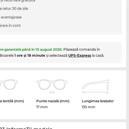
 şi returnare gratuita
a retur 30 de zile
i avantajoase
are în cont
are garantată până în
10 august 2026
:
Plasează comanda în
ătoarele
1 ore şi 18 minute
şi selectează
UPS-Express
la casă.
 lentilă (mm)
Punte nazală (mm)
Lungimea brațelor
17 mm
135 mm