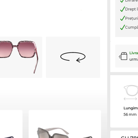
Livrare
Drept l
Preţur
Cumpăr
Livr
urm
Lungime
56 mm