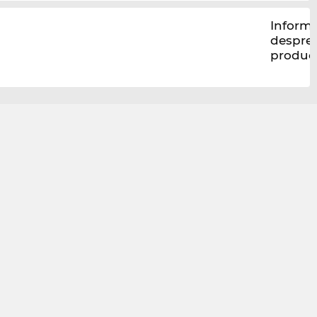
Informa
despre
produc