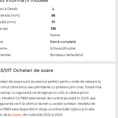
83 InformaŢii modele
i & Detalii
L
lentilă (mm)
56
zală (mm)
17
tijei
135
Femei
ei
Ramă completă
rame
Schwarz/muster
lentilei
Bordeaux Verlaufend
3/01T Ochelari de soare
elari de soare sunt accesoriul perfect pentru orele de relaxare la
drumul către birou sau plimbările cu prietenii prin oraş. Există însă
vantaj: cu siguranţă vei atrage pe ici-colo şi câteva priviri
e. Modelul GU7883 este lansat de curând pe piaţă în 2023, aşa
iguranţă vei fi la ultimul răcnet cu aceşti ochelari. Modelul de
U7883 este disponibil în shop-ul online Edel-Optics şi în alte
ic de la
Guess
, din colecţiile 2022 şi 2023.