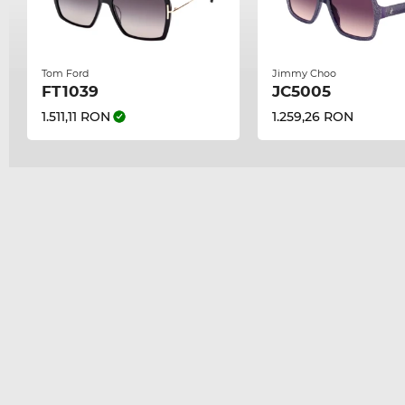
Tom Ford
Jimmy Choo
FT1039
JC5005
1.511,11 RON
1.259,26 RON