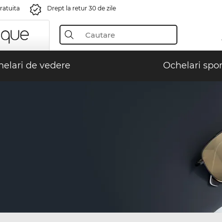
gratuita
Drept la retur 30 de zile
elari de vedere
Ochelari spor