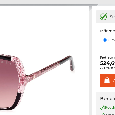
St
Mărime 
56
Preţ reco
524,6
incl. 21.0
Benefi
Stoc d