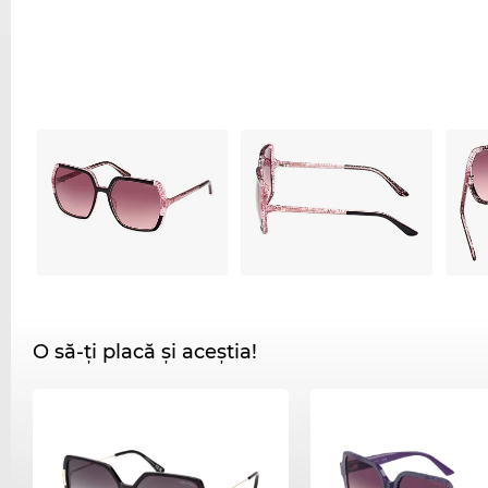
O să-ți placă și aceștia!