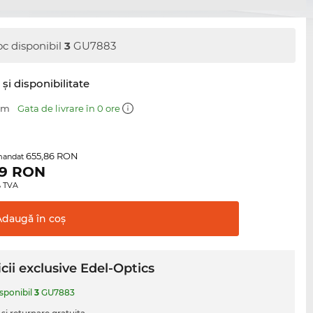
oc disponibil
3
GU7883
şi disponibilitate
 mm
Gata de livrare în 0 ore
655,86 RON
mandat
9
RON
0% TVA
Adaugă în
coş
cii exclusive Edel-Optics
isponibil
3
GU7883