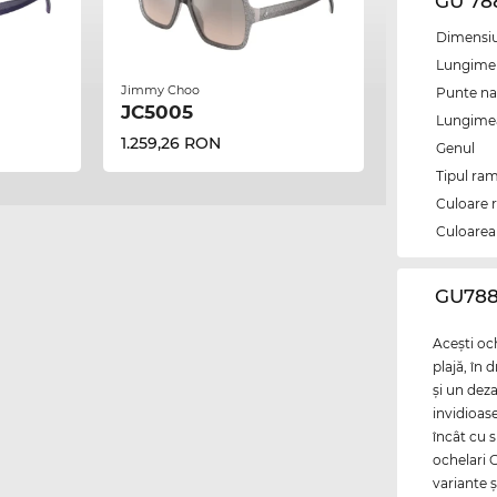
GU 78
Dimensiun
Lungime 
Jimmy Choo
Punte na
JC5005
Lungimea 
1.259,26 RON
Genul
Tipul ram
Culoare 
Culoarea 
‌GU788
Aceşti och
plajă, în 
şi un deza
invidioas
încât cu s
ochelari G
variante ş