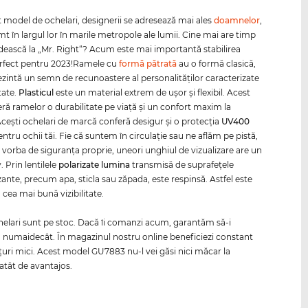
t model de ochelari, designerii se adresează mai ales
doamnelor
,
mt în largul lor în marile metropole ale lumii. Cine mai are timp
dească la „Mr. Right“? Acum este mai importantă stabilirea
perfect pentru 2023!Ramele cu
formă pătrată
au o formă clasică,
ezintă un semn de recunoastere al personalităţilor caracterizate
tate.
Plasticul
este un material extrem de uşor şi flexibil. Acest
eră ramelor o durabilitate pe viaţă şi un confort maxim la
Aceşti ochelari de marcă conferă desigur şi o protecţia
UV400
tru ochii tăi. Fie că suntem în circulaţie sau ne aflăm pe pistă,
 vorba de siguranţa proprie, uneori unghiul de vizualizare are un
v. Prin lentilele
polarizate
lumina
transmisă de suprafeţele
zante, precum apa, sticla sau zăpada, este respinsă. Astfel este
 cea mai bună vizibilitate.
helari sunt pe stoc. Dacă îi comanzi acum, garantăm să-i
numaidecât. În magazinul nostru online beneficiezi constant
ţuri mici. Acest model GU7883 nu-l vei găsi nici măcar la
atât de avantajos.