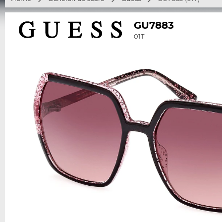
GU7883
01T