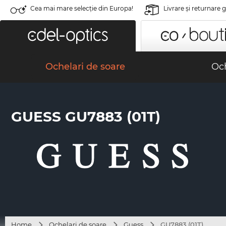
Cea mai mare selecție din Europa!
Livrare şi returnare 
Ochelari de soare
Och
GUESS GU7883 (01T)
Home
Ochelari de soare
Guess
GU7883 (01T)