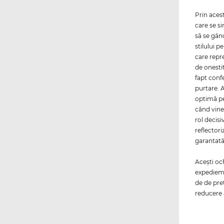
Prin aces
care se si
să se gân
stilului 
care repr
de onesti
fapt conf
purtare. 
optimă pen
când vine
rol decisi
reflectori
garantată
Aceşti oc
expediem 
de de pre
reducere 