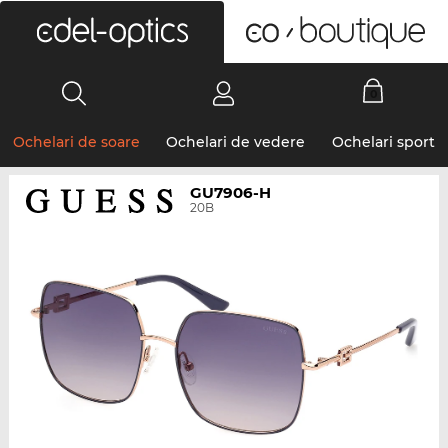
0
Ochelari de soare
Ochelari de vedere
Ochelari sport
GU7906-H
20B