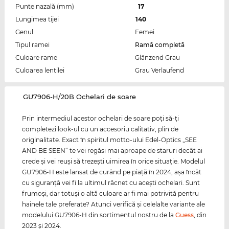
Punte nazală (mm)
17
Lungimea tijei
140
Genul
Femei
Tipul ramei
Ramă completă
Culoare rame
Glänzend Grau
Culoarea lentilei
Grau Verlaufend
‌GU7906-H/20B Ochelari de soare
Prin intermediul acestor ochelari de soare poţi să-ţi
completezi look-ul cu un accesoriu calitativ, plin de
originalitate. Exact în spiritul motto-ului Edel-Optics „SEE
AND BE SEEN“ te vei regăsi mai aproape de staruri decât ai
crede şi vei reuşi să trezeşti uimirea în orice situaţie. Modelul
GU7906-H este lansat de curând pe piaţă în 2024, aşa încât
cu siguranţă vei fi la ultimul răcnet cu aceşti ochelari. Sunt
frumoşi, dar totuşi o altă culoare ar fi mai potrivită pentru
hainele tale preferate? Atunci verifică şi celelalte variante ale
modelului GU7906-H din sortimentul nostru de la
Guess
, din
2023 şi 2024.