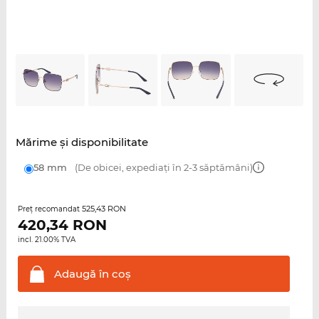
Mărime şi disponibilitate
58 mm
(De obicei, expediați în 2-3 săptămâni)
525,43 RON
Preţ recomandat
420,34
RON
incl. 21.00% TVA
Adaugă în
coş