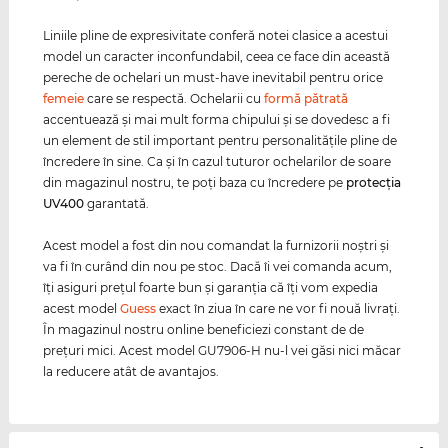
Liniile pline de expresivitate conferă notei clasice a acestui
model un caracter inconfundabil, ceea ce face din această
pereche de ochelari un must-have inevitabil pentru orice
femeie
care se respectă. Ochelarii cu
formă pătrată
accentuează şi mai mult forma chipului şi se dovedesc a fi
un element de stil important pentru personalităţile pline de
încredere în sine. Ca și în cazul tuturor ochelarilor de soare
din magazinul nostru, te poți baza cu încredere pe
protecția
UV400
garantată.
Acest model a fost din nou comandat la furnizorii noştri şi
va fi în curând din nou pe stoc. Dacă îi vei comanda acum,
îţi asiguri preţul foarte bun şi garanţia că îţi vom expedia
acest model
Guess
exact în ziua în care ne vor fi nouă livraţi.
În magazinul nostru online beneficiezi constant de de
preţuri mici. Acest model GU7906-H nu-l vei găsi nici măcar
la reducere atât de avantajos.