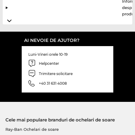
Inform
despr
produ
AI NEVOIE DE AJUTOR?
Luni-Vineri orele 10-19
Helpcenter
Trimitere solicitare
+40 31 631 4008
Cele mai populare branduri de ochelari de soare
Ray-Ban Ochelari de soare