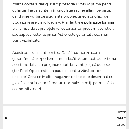
marcă conferă desigur şi o protecţia
UV400
optimă pentru
ochii tăi. Fie că suntem în circulaţie sau ne aflăm pe pistă,
când vine vorba de siguranţa proprie, uneori unghiul de
vizualizare are un rol decisiv. Prin lentilele
polarizate
lumina
transmisă de suprafeţele reflectorizante, precum apa, sticla
sau zăpada, este respinsă. Astfel este garantată cea mai
bună vizibilitate.
Aceşti ochelari sunt pe stoc. Dacă îi comanzi acum,
garantăm să-i expediem numaidecât. Acum poţi achiziţiona
acest model la un preţ incredibil de avantajos, că doar se
ştie: Edel-Optics este un paradis pentru vânătorii de
chilipire! Ceea ce în alte magazine online este desemnat cu
„sale”, la noi înseamnă preţuri normale, care îţi permit să faci
economii zi de zi.
Inform
despr
produ