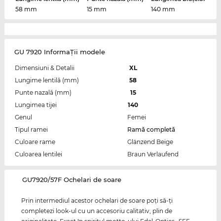
58 mm
15 mm
140 mm
GU 7920 InformaŢii modele
Dimensiuni & Detalii
XL
Lungime lentilă (mm)
58
Punte nazală (mm)
15
Lungimea tijei
140
Genul
Femei
Tipul ramei
Ramă completă
Culoare rame
Glänzend Beige
Culoarea lentilei
Braun Verlaufend
‌GU7920/57F Ochelari de soare
Prin intermediul acestor ochelari de soare poţi să-ţi
completezi look-ul cu un accesoriu calitativ, plin de