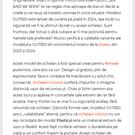
originalitate. Exact în spiritul motto-ului Edel-Optics „SEE
AND BE SEEN“ te vei regăsi mai aproape de staruri decât ai
crede şi vei reuşi să trezeşti uimirea în orice situaţie. Modelul
GU7920 este lansat de curând pe piaţă în 2024, aşa încât cu
siguranţă vei fi la ultimul răcnet cu aceşti ochelari. Sunt
frumoşi, dar totuşi o altă culoare ar fi mai potrivită pentru
hainele tale preferate? Atunci verifică şi celelalte variante ale
modelului GU7920 din sortimentul nostru de la
Guess
, din
2023 şi 2024.
Acest model de ochelari a fost special creat pentru
femeile
puternice, care ştiu ce vor. Design-ul graţios, plin de
expresivitate, face o corelaţie fermecătoare cu stilul chic
consacrat.
Ochelarii rotunzi
conferă chipurilor o imagine
distinctă, uşor de recunoscut. Chiar şi John Lennon ştia
acest lucru şi apărea în concertele sale extrem de rar fără
aceştia. Harry Potter nu ar mai fi cu siguranţă acelaşi, fără
renumiţii săi ochelari. Datorită formei sale, modelul GU7920
are o „valabilitate” eternă, pentru că
ochelarii rotunzi
nu vor
ieşi niciodată din modă!
Plasticul
este un material extrem de
uşor şi flexibil. Acest fapt conferă ramelor o durabilitate pe
viaţă şi un confort maxim la purtare. Aceşti ochelari de