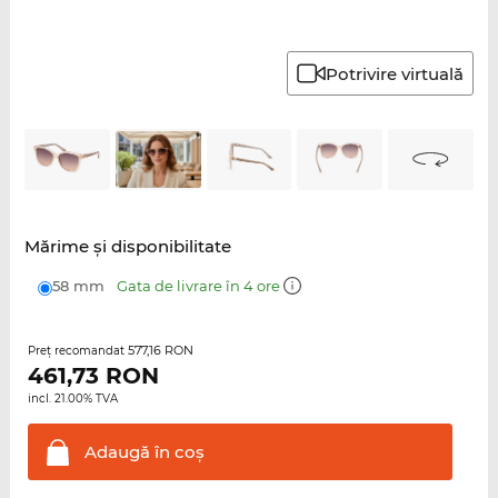
Potrivire virtuală
Mărime şi disponibilitate
58 mm
Gata de livrare în 4 ore
577,16 RON
Preţ recomandat
461,73
RON
incl. 21.00% TVA
Adaugă în
coş