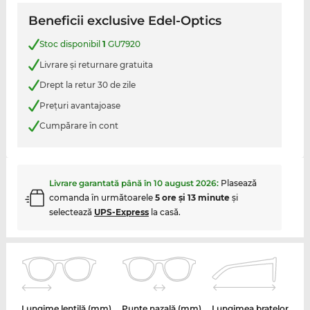
Beneficii exclusive Edel-Optics
Stoc disponibil
1
GU7920
Livrare şi returnare gratuita
Drept la retur 30 de zile
Preţuri avantajoase
Cumpărare în cont
Livrare garantată până în
10 august 2026
:
Plasează
comanda în următoarele
5 ore şi 13 minute
şi
selectează
UPS-Express
la casă.
Lungime lentilă (mm)
Punte nazală (mm)
Lungimea brațelor