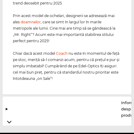
trend deosebit pentru 2025.
Prin acest model de ochelari, designerii se adresează mai
ales
doamnelor
, care se simt în largul lor în marile
metropole ale lumii. Cine mai are timp să se gândească la
„Mr. Right“? Acum este mai importantă stabilirea stilului
perfect pentru 2025!
Chiar dacă acest model
Coach
nu este în momentul de faţă
pe stoc, meriţă să-l comanzi acum, pentru că preţul e pur şi
simplu imbatabil! Cumpărând de pe Edel-Optics îţi asiguri
cel mai bun preţ, pentru că standardul nostru prioritar este
întotdeauna „on Sale”!
Inform
despr
produ