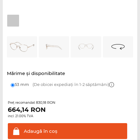
Mărime şi disponibilitate
53 mm
(De obicei expediați în 1-2 săptămâni)
830,18 RON
Preţ recomandat
664,14
RON
incl. 21.00% TVA
Adaugă în
coş