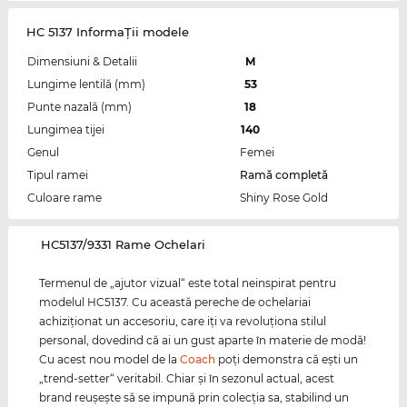
HC 5137 InformaŢii modele
Dimensiuni & Detalii
M
Lungime lentilă (mm)
53
Punte nazală (mm)
18
Lungimea tijei
140
Genul
Femei
Tipul ramei
Ramă completă
Culoare rame
Shiny Rose Gold
‌HC5137/9331 Rame Ochelari
Termenul de „ajutor vizual“ este total neinspirat pentru
modelul HC5137. Cu această pereche de ochelariai
achiziţionat un accesoriu, care iţi va revoluţiona stilul
personal, dovedind că ai un gust aparte în materie de modă!
Cu acest nou model de la
Coach
poţi demonstra că eşti un
„trend-setter“ veritabil. Chiar şi în sezonul actual, acest
brand reuşeşte să se impună prin colecţia sa, stabilind un