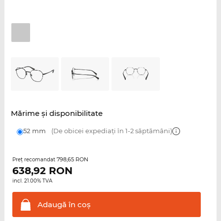
Mărime şi disponibilitate
52 mm
(De obicei expediați în 1-2 săptămâni)
798,65 RON
Preţ recomandat
638,92
RON
incl. 21.00% TVA
Adaugă în
coş