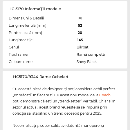
HC 5170 InformaŢii modele
Dimensiuni & Detalii
M
Lungime lentilă (mm)
52
Punte nazală (mm)
20
Lungimea tijei
145
Genul
Bărbaţi
Tipul ramei
Ramă completă
Culoare rame
Shiny Black
‌HC5170/9344 Rame Ochelari
Cu această piesă de designer îţi poţi considera ochii perfect
„îmbrăcaţi” în fiecare zi. Cu acest nou model de la
Coach
poţi demonstra că eşti un „trend-setter“ veritabil. Chiar şi în
sezonul actual, acest brand reuşeşte să se impună prin
colecţia sa, stabilind un trend deosebit pentru 2025.
Necomplicaţi şi super calitativi datorită manoperei şi