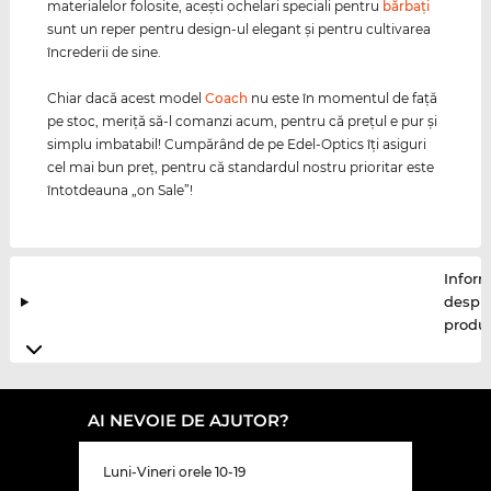
materialelor folosite, aceşti ochelari speciali pentru
bărbaţi
sunt un reper pentru design-ul elegant şi pentru cultivarea
încrederii de sine.
Chiar dacă acest model
Coach
nu este în momentul de faţă
pe stoc, meriţă să-l comanzi acum, pentru că preţul e pur şi
simplu imbatabil! Cumpărând de pe Edel-Optics îţi asiguri
cel mai bun preţ, pentru că standardul nostru prioritar este
întotdeauna „on Sale”!
Inform
despr
produ
AI NEVOIE DE AJUTOR?
Luni-Vineri orele 10-19