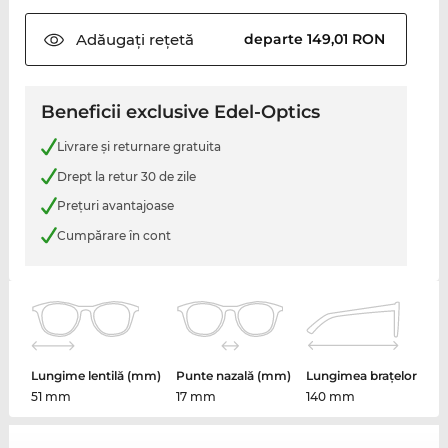
Adăugați
rețetă
departe 149,01 RON
Beneficii exclusive Edel-Optics
Livrare şi returnare gratuita
Drept la retur 30 de zile
Preţuri avantajoase
Cumpărare în cont
Lungime lentilă (mm)
Punte nazală (mm)
Lungimea brațelor
51 mm
17 mm
140 mm