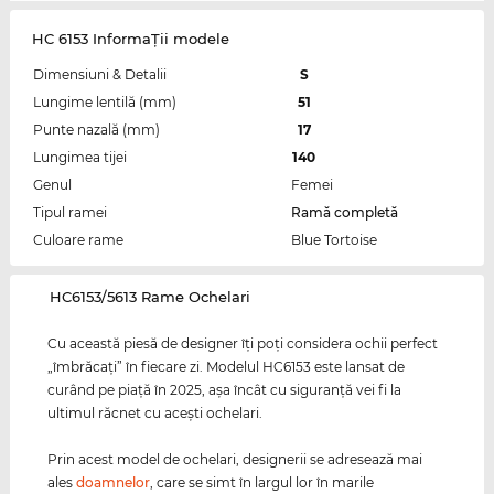
HC 6153 InformaŢii modele
Dimensiuni & Detalii
S
Lungime lentilă (mm)
51
Punte nazală (mm)
17
Lungimea tijei
140
Genul
Femei
Tipul ramei
Ramă completă
Culoare rame
Blue Tortoise
‌HC6153/5613 Rame Ochelari
Cu această piesă de designer îţi poţi considera ochii perfect
„îmbrăcaţi” în fiecare zi. Modelul HC6153 este lansat de
curând pe piaţă în 2025, aşa încât cu siguranţă vei fi la
ultimul răcnet cu aceşti ochelari.
Prin acest model de ochelari, designerii se adresează mai
ales
doamnelor
, care se simt în largul lor în marile