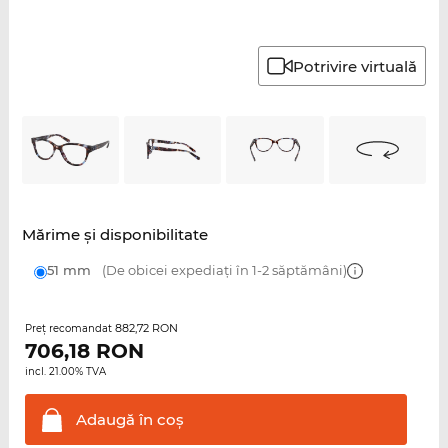
Potrivire virtuală
Mărime şi disponibilitate
51 mm
(De obicei expediați în 1-2 săptămâni)
882,72 RON
Preţ recomandat
706,18
RON
incl. 21.00% TVA
Adaugă în
coş