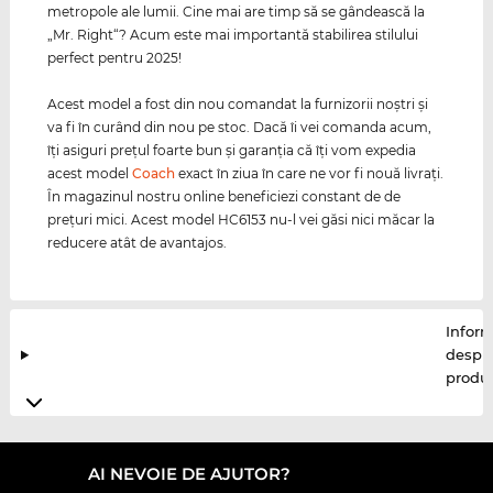
metropole ale lumii. Cine mai are timp să se gândească la
„Mr. Right“? Acum este mai importantă stabilirea stilului
perfect pentru 2025!
Acest model a fost din nou comandat la furnizorii noştri şi
va fi în curând din nou pe stoc. Dacă îi vei comanda acum,
îţi asiguri preţul foarte bun şi garanţia că îţi vom expedia
acest model
Coach
exact în ziua în care ne vor fi nouă livraţi.
În magazinul nostru online beneficiezi constant de de
preţuri mici. Acest model HC6153 nu-l vei găsi nici măcar la
reducere atât de avantajos.
Inform
despr
produ
AI NEVOIE DE AJUTOR?