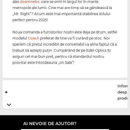
ales
doamnelor
, care se simt în largul lor în marile
metropole ale lumii. Cine mai are timp să se gândească la
„Mr. Right“? Acum este mai importantă stabilirea stilului
perfect pentru 2025!
Noua comanda a furnizorilor noştri este deja pe drum, astfel
modelul
Coach
preferat de tine va fi curând pe stoc. Noi
sperăm că preţul incredibil de convenabil va alina faptul că a
trebuit să aştepţi puţin. Cumpărând de pe Edel-Optics îţi
asiguri cel mai bun preţ, pentru că standardul nostru
prioritar este întotdeauna „on Sale”!
Inform
despr
produ
AI NEVOIE DE AJUTOR?