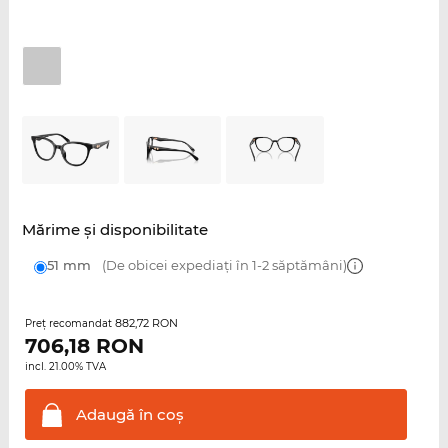
Mărime şi disponibilitate
51 mm
(De obicei expediați în 1-2 săptămâni)
882,72 RON
Preţ recomandat
706,18
RON
incl. 21.00% TVA
Adaugă în
coş