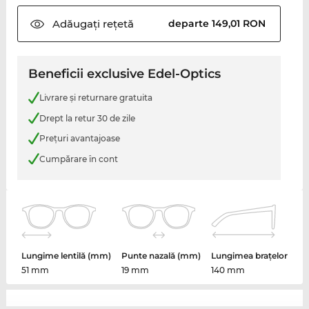
Adăugați
rețetă
departe 149,01 RON
Beneficii exclusive Edel-Optics
Livrare şi returnare gratuita
Drept la retur 30 de zile
Preţuri avantajoase
Cumpărare în cont
Lungime lentilă (mm)
Punte nazală (mm)
Lungimea brațelor
51 mm
19 mm
140 mm