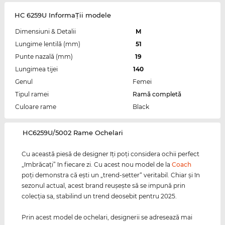
HC 6259U InformaŢii modele
Dimensiuni & Detalii
M
Lungime lentilă (mm)
51
Punte nazală (mm)
19
Lungimea tijei
140
Genul
Femei
Tipul ramei
Ramă completă
Culoare rame
Black
‌HC6259U/5002 Rame Ochelari
Cu această piesă de designer îţi poţi considera ochii perfect
„îmbrăcaţi” în fiecare zi. Cu acest nou model de la
Coach
poţi demonstra că eşti un „trend-setter“ veritabil. Chiar şi în
sezonul actual, acest brand reuşeşte să se impună prin
colecţia sa, stabilind un trend deosebit pentru 2025.
Prin acest model de ochelari, designerii se adresează mai