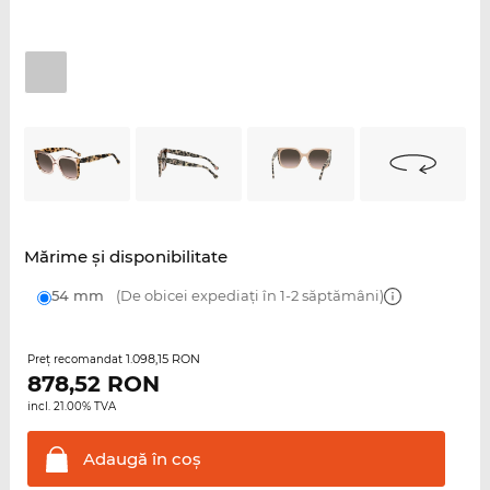
Mărime şi disponibilitate
54 mm
(De obicei expediați în 1-2 săptămâni)
1.098,15 RON
Preţ recomandat
878,52
RON
incl. 21.00% TVA
Adaugă în
coş