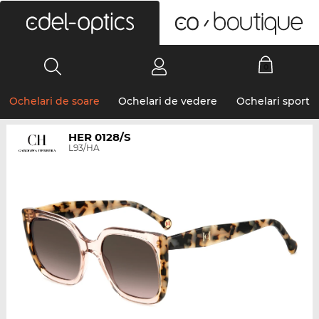
0
Ochelari de soare
Ochelari de vedere
Ochelari sport
HER 0128/S
L93/HA