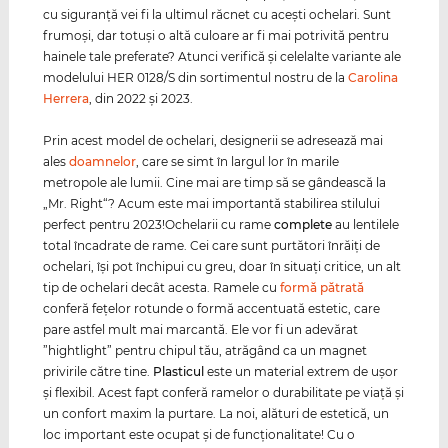
cu siguranţă vei fi la ultimul răcnet cu aceşti ochelari. Sunt
frumoşi, dar totuşi o altă culoare ar fi mai potrivită pentru
hainele tale preferate? Atunci verifică şi celelalte variante ale
modelului HER 0128/S din sortimentul nostru de la
Carolina
Herrera
, din 2022 şi 2023.
Prin acest model de ochelari, designerii se adresează mai
ales
doamnelor
, care se simt în largul lor în marile
metropole ale lumii. Cine mai are timp să se gândească la
„Mr. Right“? Acum este mai importantă stabilirea stilului
perfect pentru 2023!Ochelarii cu rame
complete
au lentilele
total încadrate de rame. Cei care sunt purtători înrăiţi de
ochelari, îşi pot închipui cu greu, doar în situaţi critice, un alt
tip de ochelari decât acesta. Ramele cu
formă pătrată
conferă feţelor rotunde o formă accentuată estetic, care
pare astfel mult mai marcantă. Ele vor fi un adevărat
”hightlight” pentru chipul tău, atrăgând ca un magnet
privirile către tine.
Plasticul
este un material extrem de uşor
şi flexibil. Acest fapt conferă ramelor o durabilitate pe viaţă şi
un confort maxim la purtare. La noi, alături de estetică, un
loc important este ocupat şi de funcţionalitate! Cu o