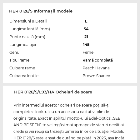
HER 0128/S InformaŢii modele
Dimensiuni & Detalii
L
Lungime lentilă (mm)
54
Punte nazală (mm)
21
Lungimea tijei
145
Genul
Femei
Tipul ramei
Ramă completă
Culoare rame
Peach Havana
Culoarea lentilei
Brown Shaded
‌HER 0128/S/L93/HA Ochelari de soare
Prin intermediul acestor ochelari de soare poţi să-ţi
completezi look-ul cu un accesoriu calitativ, plin de
originalitate. Exact în spiritul motto-ului Edel-Optics „SEE
AND BE SEEN“ te vei regăsi mai aproape de staruri decât ai
crede şi vei reuşi să trezeşti uimirea în orice situaţie. Modelul
HER 0128/S este lansat de curând pe piaţă în 2023, aşa încât