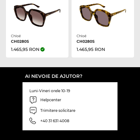
Chloé
Chloé
CH0280S
CH0280S
1.465,95 RON
1.465,95 RON
AI NEVOIE DE AJUTOR?
Luni-Vineri orele 10-19
Helpcenter
Trimitere solicitare
+40 31 631 4008