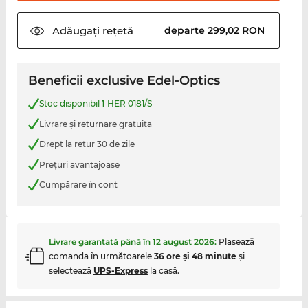
Adăugați
rețetă
departe 299,02 RON
Beneficii exclusive Edel-Optics
Stoc disponibil
1
HER 0181/S
Livrare şi returnare gratuita
Drept la retur 30 de zile
Preţuri avantajoase
Cumpărare în cont
Livrare garantată până în
12 august 2026
:
Plasează
comanda în următoarele
36 ore şi 48 minute
şi
selectează
UPS-Express
la casă.