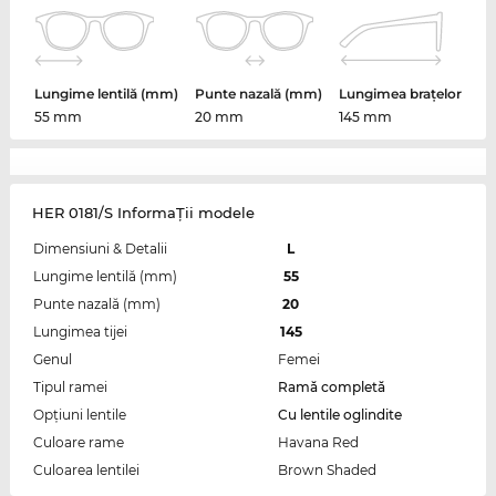
Lungime lentilă (mm)
Punte nazală (mm)
Lungimea brațelor
55 mm
20 mm
145 mm
HER 0181/S InformaŢii modele
Dimensiuni & Detalii
L
Lungime lentilă (mm)
55
Punte nazală (mm)
20
Lungimea tijei
145
Genul
Femei
Tipul ramei
Ramă completă
Opțiuni lentile
Cu lentile oglindite
Culoare rame
Havana Red
Culoarea lentilei
Brown Shaded