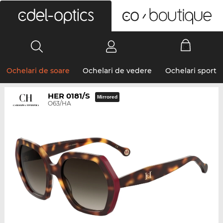
0
Ochelari de soare
Ochelari de vedere
Ochelari sport
HER 0181/S
Mirrored
O63/HA