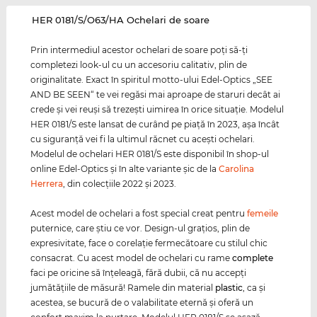
‌HER 0181/S/O63/HA Ochelari de soare
Prin intermediul acestor ochelari de soare poţi să-ţi
completezi look-ul cu un accesoriu calitativ, plin de
originalitate. Exact în spiritul motto-ului Edel-Optics „SEE
AND BE SEEN“ te vei regăsi mai aproape de staruri decât ai
crede şi vei reuşi să trezeşti uimirea în orice situaţie. Modelul
HER 0181/S este lansat de curând pe piaţă în 2023, aşa încât
cu siguranţă vei fi la ultimul răcnet cu aceşti ochelari.
Modelul de ochelari HER 0181/S este disponibil în shop-ul
online Edel-Optics şi în alte variante şic de la
Carolina
Herrera
, din colecţiile 2022 şi 2023.
Acest model de ochelari a fost special creat pentru
femeile
puternice, care ştiu ce vor. Design-ul graţios, plin de
expresivitate, face o corelaţie fermecătoare cu stilul chic
consacrat. Cu acest model de ochelari cu rame
complete
faci pe oricine să înţeleagă, fără dubii, că nu accepţi
jumătăţiile de măsură! Ramele din material
plastic
, ca şi
acestea, se bucură de o valabilitate eternă şi oferă un