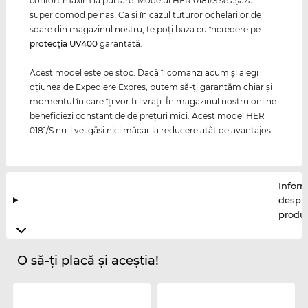
confort maxim la purtare. Modelul HER 0181/S se aşază
super comod pe nas! Ca și în cazul tuturor ochelarilor de
soare din magazinul nostru, te poți baza cu încredere pe
protecția
UV400
garantată.
Acest model este pe stoc. Dacă îl comanzi acum şi alegi
oţiunea de Expediere Expres, putem să-ţi garantăm chiar şi
momentul în care îţi vor fi livraţi. În magazinul nostru online
beneficiezi constant de de preţuri mici. Acest model HER
0181/S nu-l vei găsi nici măcar la reducere atât de avantajos.
Inform
despr
produ
O să-ți placă și aceștia!