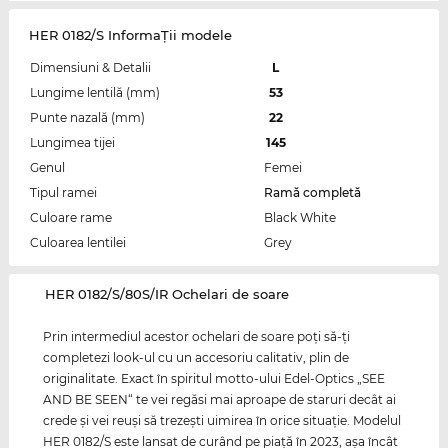
HER 0182/S InformaŢii modele
Dimensiuni & Detalii
L
Lungime lentilă (mm)
53
Punte nazală (mm)
22
Lungimea tijei
145
Genul
Femei
Tipul ramei
Ramă completă
Culoare rame
Black White
Culoarea lentilei
Grey
‌HER 0182/S/80S/IR Ochelari de soare
Prin intermediul acestor ochelari de soare poţi să-ţi
completezi look-ul cu un accesoriu calitativ, plin de
originalitate. Exact în spiritul motto-ului Edel-Optics „SEE
AND BE SEEN“ te vei regăsi mai aproape de staruri decât ai
crede şi vei reuşi să trezeşti uimirea în orice situaţie. Modelul
HER 0182/S este lansat de curând pe piaţă în 2023, aşa încât