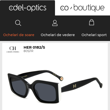
0
Ochelari de soare
Ochelari de vedere
Ochelari sport
HER 0182/S
80S/IR