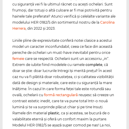
cu siguranţă vei fi la ultimul răcnet cu aceşti ochelari. Sunt
frumoşi, dar totuşi o altă culoare ar fi mai potrivită pentru
hainele tale preferate? Atunci verifică şi celelalte variante ale
modelului HER 0182/S din sortimentul nostru de la
Carolina
Herrera
, din 2022 şi 2023.
Liniile pline de expresivitate conferă notei clasice a acestui
model un caracter inconfundabil, ceea ce face din această
pereche de ochelari un must-have inevitabil pentru orice
femeie
care se respectă. Ochelarii sunt un accesoriu „in“.
Extrem de iubite fiind modelele cu ramele
complete
, că
doar se ştie: doar lucrurile întregi îşi merită preţul! În acest
caz nu va fi plătită doar robusteţea, ci şi calitatea vizibilităţii
dată de design şi materiale, care este cu siguranţă la mare
înălţime. În cazul în care forma feţei tale este rotundă sau
ovală, ochelarii cu
formă rectangulară
reuşesc să creeze un
contrast estetic inedit, care te va pune total într-o nouă
lumină şi te va surprinde plăcut chiar şi pe tine însuţi.
Ramele din material
plastic
, ca şi acestea, se bucură de o
valabilitate eternă şi oferă un confort maxim la purtare.
Modelul HER 0182/S se aşază super comod pe nas! La noi,