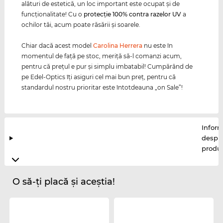
alături de estetică, un loc important este ocupat şi de
funcţionalitate! Cu o
protecţie 100% contra razelor
UV
a
ochilor tăi, acum poate răsării şi soarele.
Chiar dacă acest model
Carolina Herrera
nu este în
momentul de faţă pe stoc, meriţă să-l comanzi acum,
pentru că preţul e pur şi simplu imbatabil! Cumpărând de
pe Edel-Optics îţi asiguri cel mai bun preţ, pentru că
standardul nostru prioritar este întotdeauna „on Sale”!
Inform
despr
produ
O să-ți placă și aceștia!