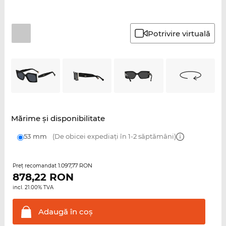
Potrivire virtuală
Mărime şi disponibilitate
53 mm
(De obicei expediați în 1-2 săptămâni)
1.097,77 RON
Preţ recomandat
878,22
RON
incl. 21.00% TVA
Adaugă în
coş